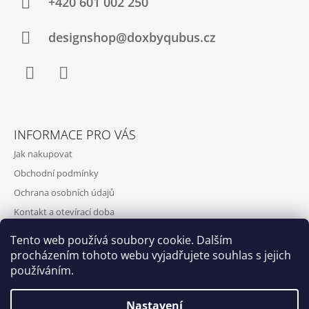
+420‭ 601 002 250
designshop@doxbyqubus.cz
Facebook
Instagram
INFORMACE PRO VÁS
Jak nakupovat
Obchodní podmínky
Ochrana osobních údajů
Kontakt a otevírací doba
Doprava a platba
Tento web používá soubory cookie. Dalším
O nás
procházením tohoto webu vyjadřujete souhlas s jejich
používáním.
Nastavení