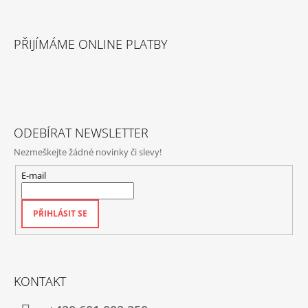
Í
P
Z
R
Á
V
PŘIJÍMÁME ONLINE PLATBY
P
K
Y
A
V
T
Ý
P
Í
I
S
ODEBÍRAT NEWSLETTER
U
Nezmeškejte žádné novinky či slevy!
E-mail
PŘIHLÁSIT SE
KONTAKT