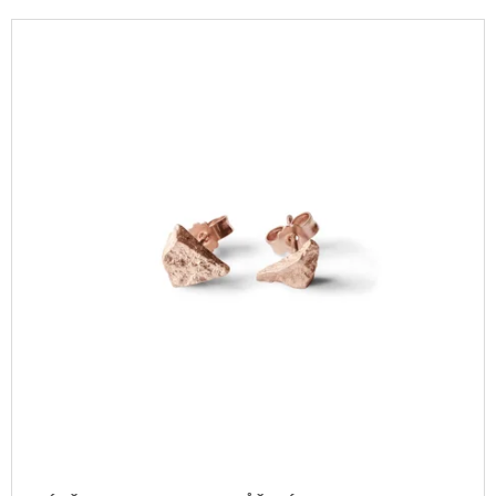
P
A
V
R
J
Ý
O
Í
P
D
T
I
U
?
S
K
P
T
R
Ů
O
D
HLEDAT
U
K
T
D
O
Ů
P
O
R
U
Č
U