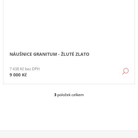
NÁUŠNICE GRANITUM - ŽLUTÉ ZLATO
7 438 Kč bez DPH
DE
9 000 Kč
3
položek celkem
O
V
L
Á
D
A
C