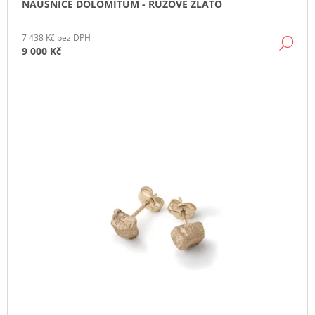
NÁUŠNICE DOLOMITUM - RŮŽOVÉ ZLATO
J
E
M
7 438 Kč bez DPH
DE
E
9 000 Kč