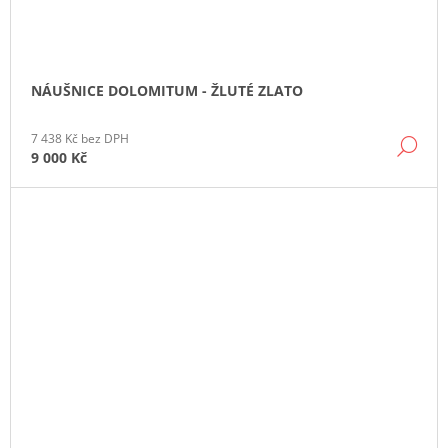
NÁUŠNICE DOLOMITUM - ŽLUTÉ ZLATO
7 438 Kč bez DPH
DE
9 000 Kč