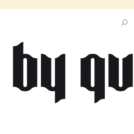
H
CO POTŘEBUJETE NAJÍT?
HLEDAT
DOPORUČUJEME