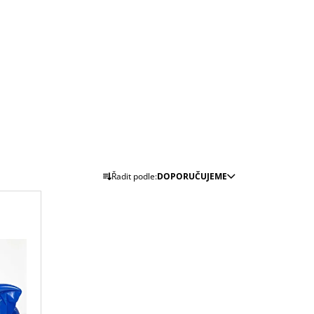
Ř
Řadit podle:
DOPORUČUJEME
A
Z
E
N
Í
P
R