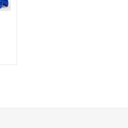
O
D
U
K
T
Ů