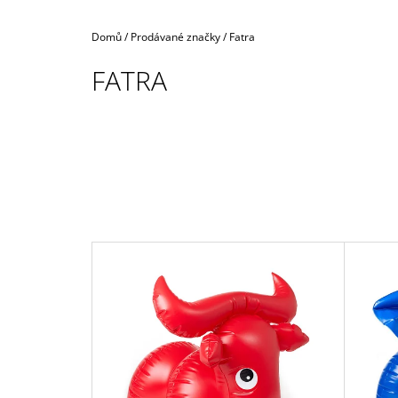
Domů
/
Prodávané značky
/
Fatra
FATRA
V
Ý
P
I
S
P
R