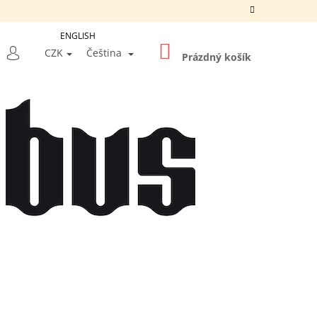
ENGLISH
NÁKUPNÍ
LEDAT
CZK
Čeština
KOŠÍK
Prázdný košík
PŘIHLÁŠENÍ