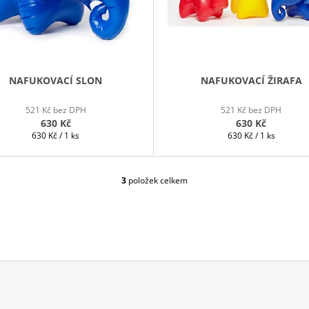
NAFUKOVACÍ SLON
NAFUKOVACÍ ŽIRAFA
521 Kč bez DPH
521 Kč bez DPH
630 Kč
630 Kč
Měrná
Měrná
630 Kč / 1 ks
630 Kč / 1 ks
cena:
cena:
3
položek celkem
O
V
L
Á
D
A
C
Í
P
R