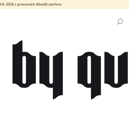
e 9.8. 2026 z provozních důvodů zavřeno.
H
CO POTŘEBUJETE NAJÍT?
HLEDAT
DOPORUČUJEME