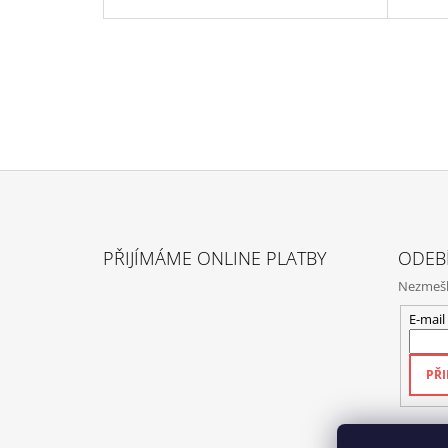
Z
Á
PŘIJÍMÁME ONLINE PLATBY
ODEB
P
Nezmeške
A
T
E-mail
Í
PŘI