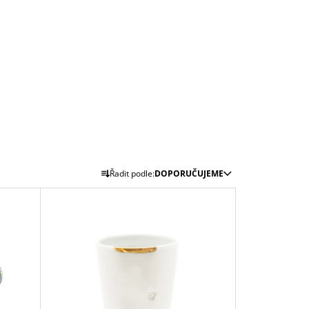
Ř
Řadit podle:
DOPORUČUJEME
A
Z
E
N
Í
P
R