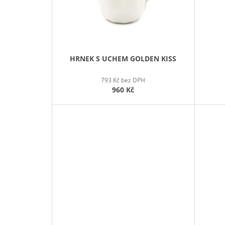
O
D
U
K
T
HRNEK S UCHEM GOLDEN KISS
Ů
793 Kč bez DPH
960 Kč