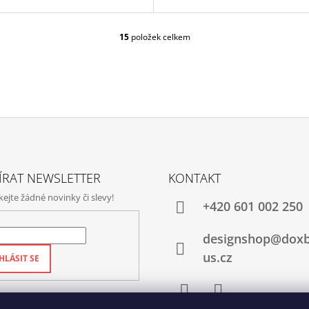
15
položek celkem
O
V
L
Á
D
A
C
Í
P
R
V
ÍRAT NEWSLETTER
KONTAKT
K
jte žádné novinky či slevy!
Y
+420‭ 601 002 250
V
Ý
designshop@dox
P
I
us.cz
HLÁSIT SE
S
U