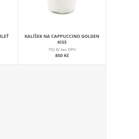
O
D
U
K
T
RLEŤ
KALÍŠEK NA CAPPUCCINO GOLDEN
Ů
KISS
702 Kč bez DPH
850 Kč
,