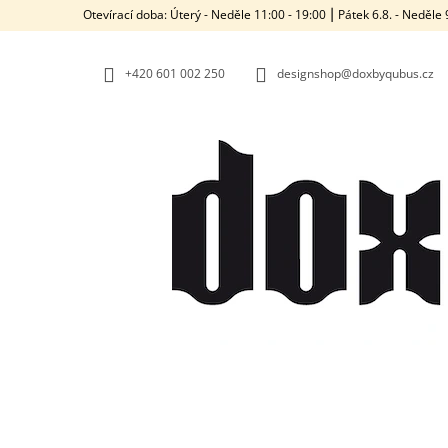
K
Přejít
Otevírací doba: Úterý - Neděle 11:00 - 19:00 ⎮ Pátek 6.8. - Neděl
na
O
ZPĚT
ZPĚT
obsah
DO
DO
Š
OBCHODU
OBCHODU
+420‭ 601 002 250
designshop@doxbyqubus.cz
Í
K