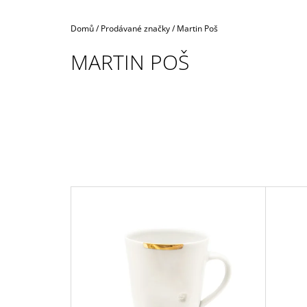
Domů
/
Prodávané značky
/
Martin Poš
MARTIN POŠ
V
Ý
P
I
S
P
R