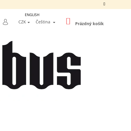
ENGLISH
NÁKUPNÍ
LEDAT
CZK
Čeština
KOŠÍK
Prázdný košík
PŘIHLÁŠENÍ