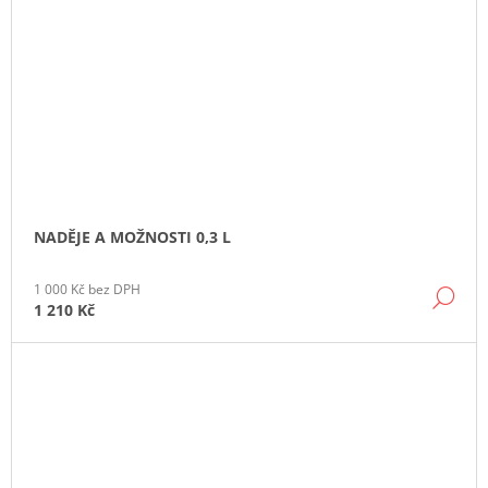
NADĚJE A MOŽNOSTI 0,3 L
1 000 Kč bez DPH
DE
1 210 Kč