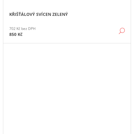
KŘIŠŤÁLOVÝ SVÍCEN ZELENÝ
702 Kč bez DPH
DE
850 Kč