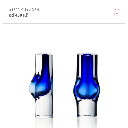
J
E
od 355 Kč bez DPH
DE
od
430 Kč
M
E