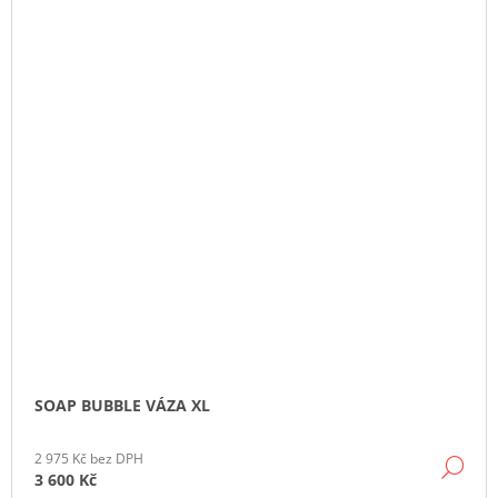
SOAP BUBBLE VÁZA XL
2 975 Kč bez DPH
DE
3 600 Kč