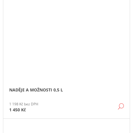
NADĚJE A MOŽNOSTI 0,5 L
1 198 Kč bez DPH
DE
1 450 Kč