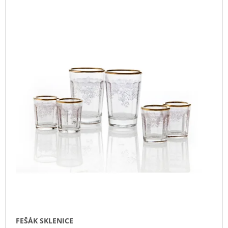
V
Z
A
Ý
E
J
P
N
Í
I
Í
T
S
P
?
P
R
R
O
O
D
D
U
HLEDAT
U
K
K
T
T
Ů
D
Ů
O
P
O
R
U
Č
FEŠÁK SKLENICE
U