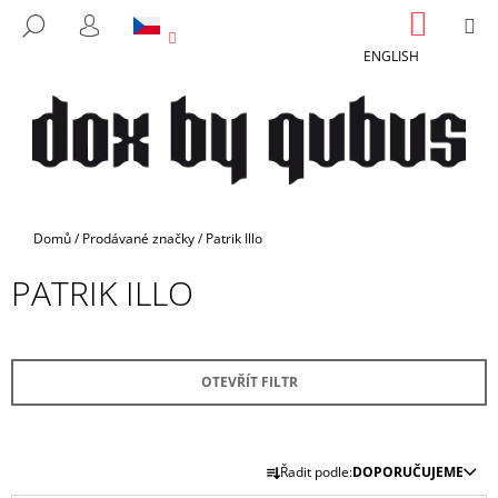
K
Přejít
NÁKUP
M
HLEDAT
na
KOŠÍK
O
PŘIHLÁŠENÍ
ZPĚT
ZPĚT
obsah
ENGLISH
Š
Í
C
K
O
P
O
T
Domů
/
Prodávané značky
/
Patrik Illo
Ř
PATRIK ILLO
E
B
U
J
OTEVŘÍT FILTR
E
T
Ř
E
Řadit podle:
DOPORUČUJEME
A
N