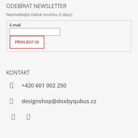
S
ODEBÍRAT NEWSLETTER
U
Nezmeškejte žádné novinky či slevy!
E-mail
PŘIHLÁSIT SE
KONTAKT
+420‭ 601 002 250
designshop@doxbyqubus.cz
Facebook
Instagram