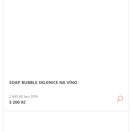
SOAP BUBBLE SKLENICE NA VÍNO
2 645 Kč bez DPH
DE
3 200 Kč