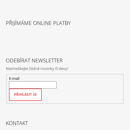
A
Z
J
Á
Í
PŘIJÍMÁME ONLINE PLATBY
P
T
A
?
T
Í
ODEBÍRAT NEWSLETTER
HLEDAT
Nezmeškejte žádné novinky či slevy!
E-mail
D
PŘIHLÁSIT SE
O
P
O
R
U
KONTAKT
Č
U