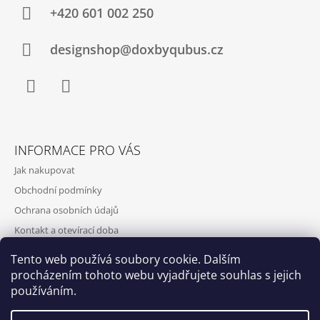
+420‭ 601 002 250
J
E
M
designshop@doxbyqubus.cz
E
Facebook
Instagram
INFORMACE PRO VÁS
Jak nakupovat
Obchodní podmínky
Ochrana osobních údajů
Kontakt a otevírací doba
Doprava a platba
Tento web používá soubory cookie. Dalším
O nás
procházením tohoto webu vyjadřujete souhlas s jejich
používáním.