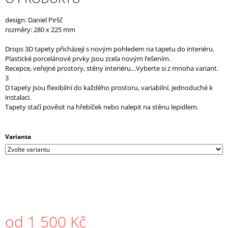
J
E
design: Daniel Piršč
M
rozměry: 280 x 225 mm
E
Drops 3D tapety přicházejí s novým pohledem na tapetu do interiéru.
Plastické porcelánové prvky jsou zcela novým řešením.
Recepce, veřejné prostory, stěny interiéru…Vyberte si z mnoha variant.
3
D tapety jsou flexibilní do každého prostoru, variabilní, jednoduché k
instalaci.
Tapety stačí pověsit na hřebíček nebo nalepit na stěnu lepidlem.
Varianta
od
1 500 Kč