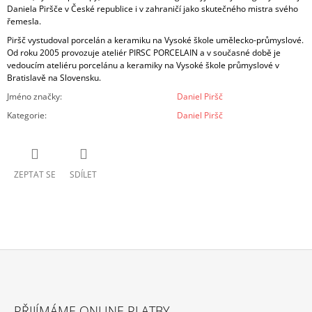
Daniela Piršče v České republice i v zahraničí jako skutečného mistra svého
řemesla.
Piršč vystudoval porcelán a keramiku na Vysoké škole umělecko-průmyslové.
Od roku 2005 provozuje ateliér PIRSC PORCELAIN a v současné době je
vedoucím ateliéru porcelánu a keramiky na Vysoké škole průmyslové v
Bratislavě na Slovensku.
Jméno značky
:
Daniel Piršč
Kategorie
:
Daniel Piršč
ZEPTAT SE
SDÍLET
Z
Á
PŘIJÍMÁME ONLINE PLATBY