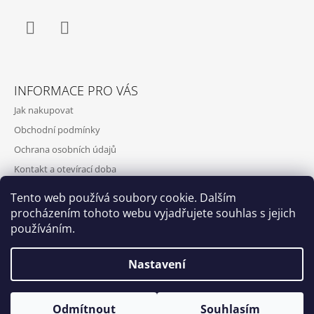
Facebook
Instagram
INFORMACE PRO VÁS
Jak nakupovat
Obchodní podmínky
Ochrana osobních údajů
Kontakt a otevírací doba
Doprava a platba
Tento web používá soubory cookie. Dalším
O nás
procházením tohoto webu vyjadřujete souhlas s jejich
používáním.
Nastavení
Qubus
DoxByQubus
© 2026 DOX BY QUBUS. Všechna práva
Vytvořil Shoptet
Otevírací doba: Úterý - Neděle 11:00 - 19:00 ⎮ Pátek 6.8. - Neděle
Odmítnout
Souhlasím
vyhrazena.