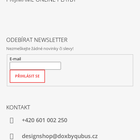
P
A
T
Í
ODEBÍRAT NEWSLETTER
Nezmeškejte žádné novinky či slevy!
E-mail
PŘIHLÁSIT SE
KONTAKT
+420‭ 601 002 250
designshop@doxbyqubus.cz