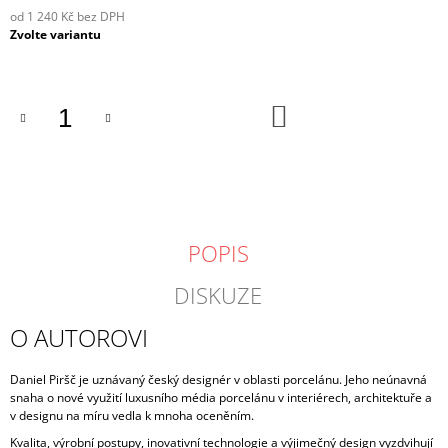
od
1 240 Kč
bez DPH
Měrná
Zvolte variantu
cena:
DO
KOŠÍKU
POPIS
DISKUZE
O AUTOROVI
Daniel Piršč je uznávaný český designér v oblasti porcelánu. Jeho neúnavná
snaha o nové využití luxusního média porcelánu v interiérech, architektuře a
v designu na míru vedla k mnoha oceněním.
Kvalita, výrobní postupy, inovativní technologie a výjimečný design vyzdvihují