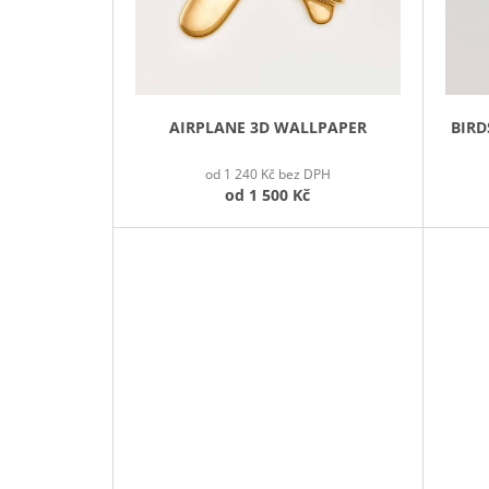
O
D
U
K
T
AIRPLANE 3D WALLPAPER
BIRD
Ů
od 1 240 Kč bez DPH
od
1 500 Kč