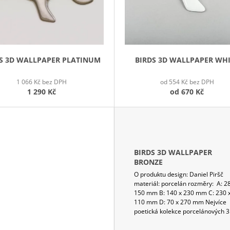
S 3D WALLPAPER PLATINUM
BIRDS 3D WALLPAPER WH
1 066 Kč bez DPH
od 554 Kč bez DPH
1 290 Kč
od
670 Kč
BIRDS 3D WALLPAPER
BRONZE
O produktu design: Daniel Piršč
materiál: porcelán rozměry: A: 2
150 mm B: 140 x 230 mm C: 230 
110 mm D: 70 x 270 mm Nejvíce
poetická kolekce porcelánových 3D