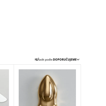
Ř
Řadit podle:
DOPORUČUJEME
A
Z
E
N
Í
P
R