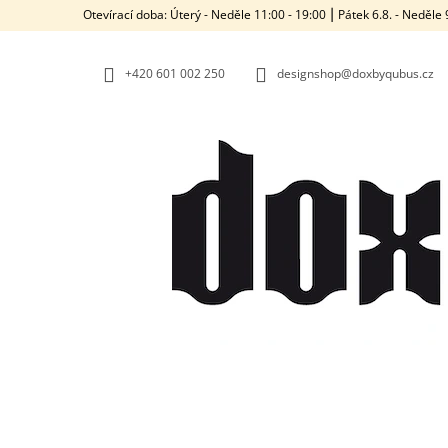
K
Přejít
Otevírací doba: Úterý - Neděle 11:00 - 19:00 ⎮ Pátek 6.8. - Neděl
na
O
ZPĚT
ZPĚT
obsah
DO
DO
Š
OBCHODU
OBCHODU
+420‭ 601 002 250
designshop@doxbyqubus.cz
Í
K