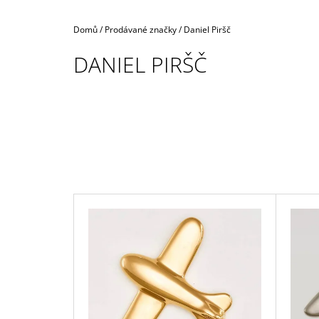
Domů
/
Prodávané značky
/
Daniel Piršč
DANIEL PIRŠČ
V
Ý
P
I
S
P
R