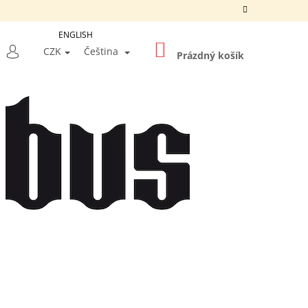
ENGLISH
NÁKUPNÍ
LEDAT
CZK
Čeština
KOŠÍK
Prázdný košík
PŘIHLÁŠENÍ