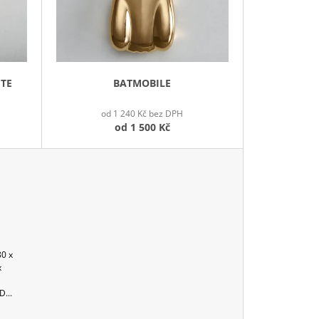
O
D
U
K
T
ITE
BATMOBILE
Ů
od 1 240 Kč bez DPH
od
1 500 Kč
80 x
x
...