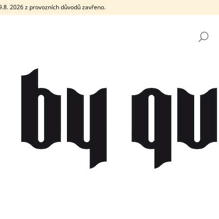
e 9.8. 2026 z provozních důvodů zavřeno.
H
CO POTŘEBUJETE NAJÍT?
HLEDAT
DOPORUČUJEME