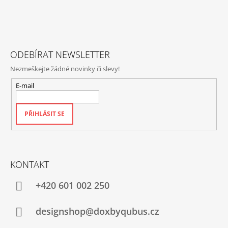
A
T
Í
ODEBÍRAT NEWSLETTER
Nezmeškejte žádné novinky či slevy!
E-mail
PŘIHLÁSIT SE
KONTAKT
+420‭ 601 002 250
designshop@doxbyqubus.cz