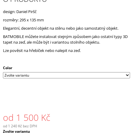
J
E
design: Daniel Piršč
M
rozměry: 295 x 135 mm
E
Elegantní, decentní objekt na stěnu nebo jako samostatný objekt.
BATMOBILE můžete instalovat stejným způsobem jako ostatní typy 3D
tapet na zeď, ale může být i variantou stolního objektu.
Lze pověsit na hřebíček nebo nalepit na zeď.
Color
od
1 500 Kč
od
1 240 Kč
bez DPH
Měrná
Zvolte variantu