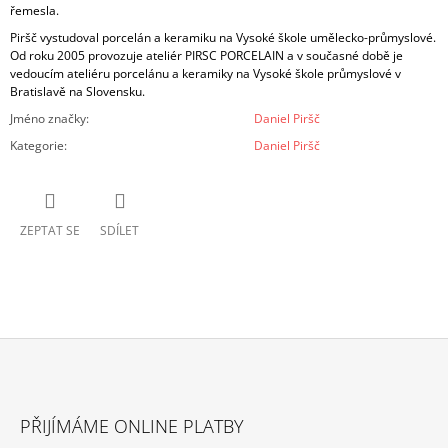
řemesla.
Piršč vystudoval porcelán a keramiku na Vysoké škole umělecko-průmyslové.
Od roku 2005 provozuje ateliér PIRSC PORCELAIN a v současné době je
vedoucím ateliéru porcelánu a keramiky na Vysoké škole průmyslové v
Bratislavě na Slovensku.
Jméno značky
:
Daniel Piršč
Kategorie
:
Daniel Piršč
ZEPTAT SE
SDÍLET
Z
Á
PŘIJÍMÁME ONLINE PLATBY
P