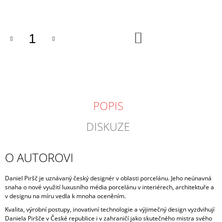
cena:
DO
KOŠÍKU
POPIS
DISKUZE
O AUTOROVI
Daniel Piršč je uznávaný český designér v oblasti porcelánu. Jeho neúnavná
snaha o nové využití luxusního média porcelánu v interiérech, architektuře a
v designu na míru vedla k mnoha oceněním.
Kvalita, výrobní postupy, inovativní technologie a výjimečný design vyzdvihují
Daniela Piršče v České republice i v zahraničí jako skutečného mistra svého