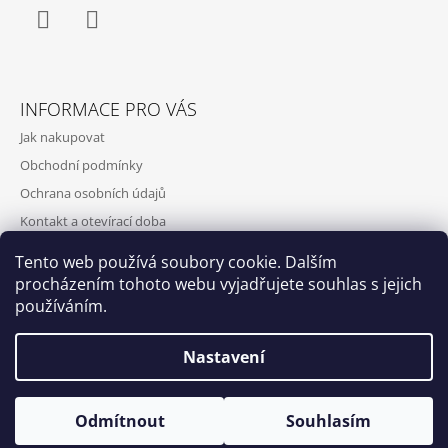
Facebook
Instagram
INFORMACE PRO VÁS
Jak nakupovat
Obchodní podmínky
Ochrana osobních údajů
Kontakt a otevírací doba
Doprava a platba
Tento web používá soubory cookie. Dalším
O nás
procházením tohoto webu vyjadřujete souhlas s jejich
používáním.
Nastavení
Qubus
DoxByQubus
© 2026 DOX BY QUBUS. Všechna práva
Vytvořil Shoptet
Otevírací doba: Úterý - Neděle 11:00 - 19:00 ⎮ Pátek 6.8. - Neděle
Odmítnout
Souhlasím
vyhrazena.
9.8. 2026 z provozních důvodů zavřeno.