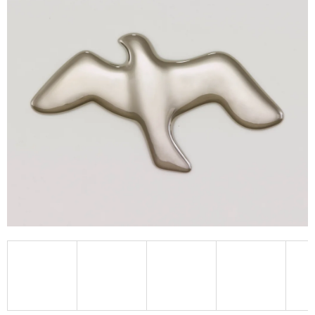
A
J
Í
T
?
HLEDAT
D
O
P
O
R
U
Č
U