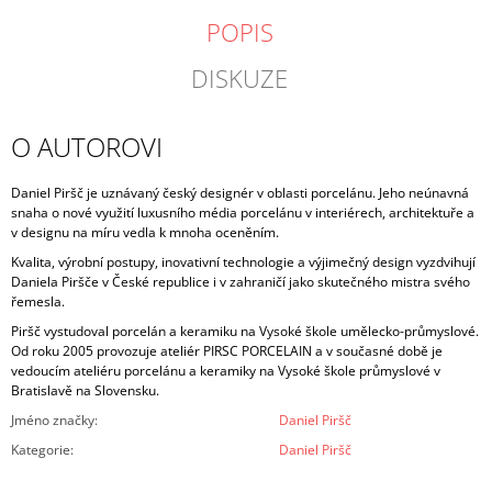
POPIS
DISKUZE
O AUTOROVI
Daniel Piršč je uznávaný český designér v oblasti porcelánu. Jeho neúnavná
snaha o nové využití luxusního média porcelánu v interiérech, architektuře a
v designu na míru vedla k mnoha oceněním.
Kvalita, výrobní postupy, inovativní technologie a výjimečný design vyzdvihují
Daniela Piršče v České republice i v zahraničí jako skutečného mistra svého
řemesla.
Piršč vystudoval porcelán a keramiku na Vysoké škole umělecko-průmyslové.
Od roku 2005 provozuje ateliér PIRSC PORCELAIN a v současné době je
vedoucím ateliéru porcelánu a keramiky na Vysoké škole průmyslové v
Bratislavě na Slovensku.
Jméno značky
:
Daniel Piršč
Kategorie
:
Daniel Piršč