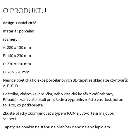
J
O PRODUKTU
E
M
E
design: Daniel Piršč
materiál: porcelán
rozměry:
A: 280 x 150 mm
B: 140 x 230 mm
C: 230 x 110 mm
D: 70 x 270 mm
Nejvíce poetická kolekce porcelánových 3D tapet se skládá ze čtyř tvarů:
A, B, C, D.
Poštolka, vlaštovka, hrdlička, nebo klasický kosák z vaší zahrady.
Připadá-li vám vaše okolí příliš šedé a vyprahlé, město vás dusí, potom
to je to, co potřebujete.
Zkuste ptáčky zkombinovat s typem RAIN a vytvořte si májovou
scenérii.
Tapety lze pověsit na stěnu na hřebíček nebo nalepit lepidlem.