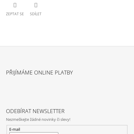
ZEPTAT SE
SDÍLET
Z
Á
PŘIJÍMÁME ONLINE PLATBY
P
A
T
Í
ODEBÍRAT NEWSLETTER
Nezmeškejte žádné novinky či slevy!
E-mail