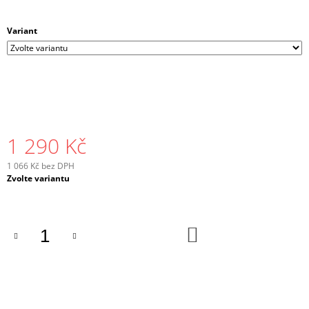
Variant
1 290 Kč
1 066 Kč bez DPH
Měrná
Zvolte variantu
cena:
DO
KOŠÍKU