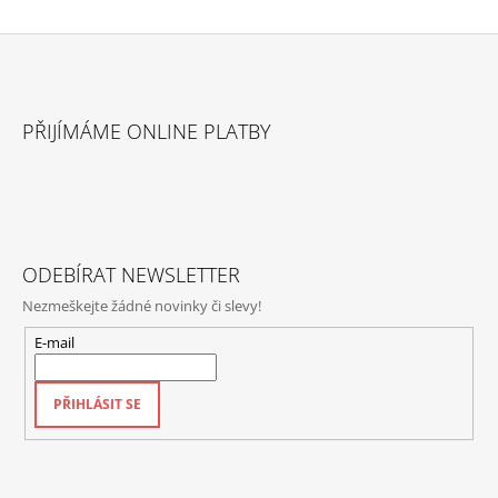
Z
Á
PŘIJÍMÁME ONLINE PLATBY
P
A
T
Í
ODEBÍRAT NEWSLETTER
Nezmeškejte žádné novinky či slevy!
E-mail
PŘIHLÁSIT SE