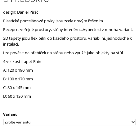
J
E
design: Daniel Piršč
M
Plastické porcelánové prvky jsou zcela novým řešením.
E
Recepce, veřejné prostory, stěny interiéru…Vyberte si z mnoha variant.
3D tapety jsou flexibilní do každého prostoru, variabilní, jednoduché k
instalaci.
Lze pověsit na hřebíček na stěnu nebo využít jako objekty na stůl.
4 velikosti tapet Rain
A: 120 x 190 mm
B: 100 x 170 mm
C: 80 x 145 mm
D: 60 x 130 mm
Variant