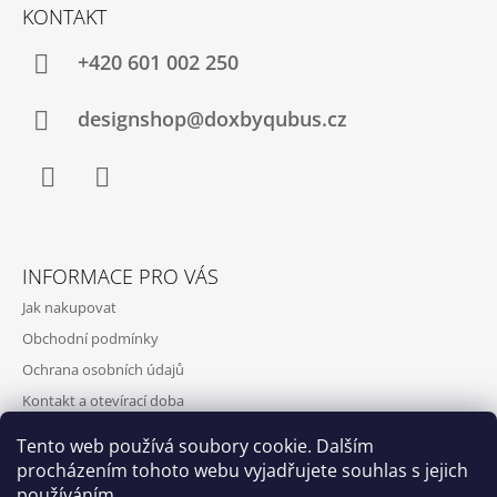
KONTAKT
+420‭ 601 002 250
designshop@doxbyqubus.cz
Facebook
Instagram
INFORMACE PRO VÁS
Jak nakupovat
Obchodní podmínky
Ochrana osobních údajů
Kontakt a otevírací doba
Doprava a platba
Tento web používá soubory cookie. Dalším
O nás
procházením tohoto webu vyjadřujete souhlas s jejich
používáním.