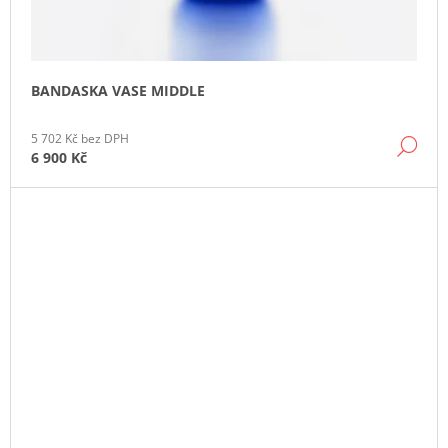
BANDASKA VASE MIDDLE
5 702 Kč bez DPH
DE
6 900 Kč