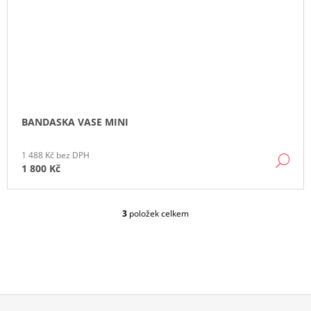
BANDASKA VASE MINI
1 488 Kč bez DPH
DE
1 800 Kč
3
položek celkem
O
V
L
Á
D
A
C