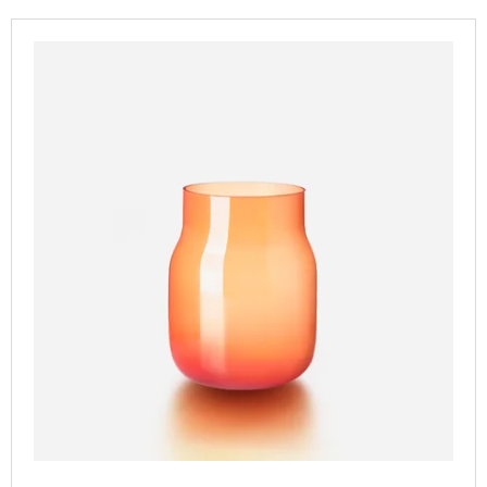
P
A
V
R
J
Ý
O
Í
P
D
T
I
U
?
S
K
P
T
R
Ů
O
D
HLEDAT
U
K
T
D
O
Ů
P
O
R
U
Č
U