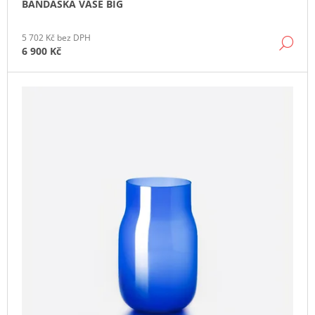
BANDASKA VASE BIG
J
E
M
5 702 Kč bez DPH
DE
E
6 900 Kč