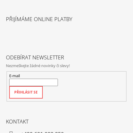
Í
P
Z
R
Á
V
PŘIJÍMÁME ONLINE PLATBY
P
K
Y
A
V
T
Ý
P
Í
I
S
ODEBÍRAT NEWSLETTER
U
Nezmeškejte žádné novinky či slevy!
E-mail
PŘIHLÁSIT SE
KONTAKT