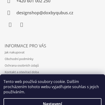
+420‭ 601 002 250
designshop@doxbyqubus.cz
Facebook
Instagram
INFORMACE PRO VÁS
Jak nakupovat
Obchodní podmínky
Ochrana osobních údajů
Kontakt a otevírací doba
Doprava a platba
Tento web používá soubory cookie. Dalším
O nás
procházením tohoto webu vyjadřujete souhlas s jejich
používáním.
Nastavení