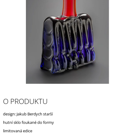
A
J
Í
T
?
HLEDAT
D
O PRODUKTU
O
P
O
design: Jakub Berdych starší
R
hutní sklo foukané do formy
U
Č
limitovaná edice
U