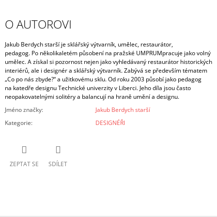
O AUTOROVI
Jakub Berdych starší je sklářský výtvarník, u
mělec, restaurátor,
pedagog.
Po několikaletém působení na pražské UMPRUM
pracuje jako volný
umělec. A získal si pozornost nejen jako vyhledávaný restaurátor historických
interiérů, ale i designér a sklářský výtvarník. Zabývá se především tématem
„Co po nás zbyde?“ a užitkovému sklu. Od roku 2003 působí jako pedagog
na katedře designu Technické univerzity v Liberci. Jeho díla jsou často
neopakovatelnými solitéry a balancují na hraně umění a designu.
Jméno značky
:
Jakub Berdych starší
Kategorie
:
DESIGNÉŘI
ZEPTAT SE
SDÍLET