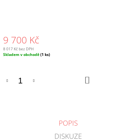
J
E
M
E
9 700 Kč
8 017 Kč bez DPH
Měrná
Skladem v obchodě
(1 ks)
cena:
DO
KOŠÍKU
POPIS
DISKUZE