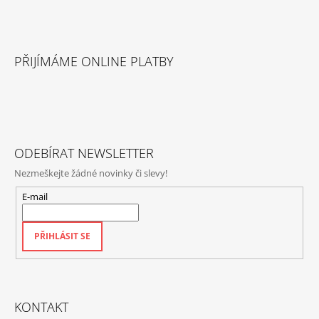
Z
Á
PŘIJÍMÁME ONLINE PLATBY
P
A
T
Í
ODEBÍRAT NEWSLETTER
Nezmeškejte žádné novinky či slevy!
E-mail
PŘIHLÁSIT SE
KONTAKT