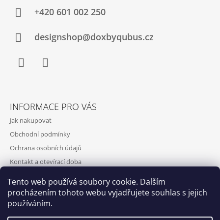
+420‭ 601 002 250
designshop@doxbyqubus.cz
Facebook
Instagram
INFORMACE PRO VÁS
Jak nakupovat
Obchodní podmínky
Ochrana osobních údajů
Kontakt a otevírací doba
Doprava a platba
Tento web používá soubory cookie. Dalším
O nás
procházením tohoto webu vyjadřujete souhlas s jejich
používáním.