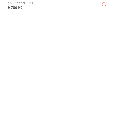
8 017 Kč bez DPH
DE
9 700 Kč