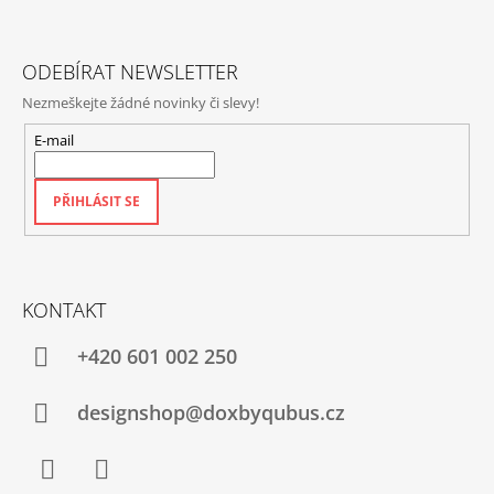
T
Ý
P
Í
I
S
ODEBÍRAT NEWSLETTER
U
Nezmeškejte žádné novinky či slevy!
E-mail
PŘIHLÁSIT SE
KONTAKT
+420‭ 601 002 250
designshop@doxbyqubus.cz