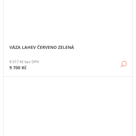
VÁZA LAHEV ČERVENO ZELENÁ
8 017 Kč bez DPH
DE
9 700 Kč