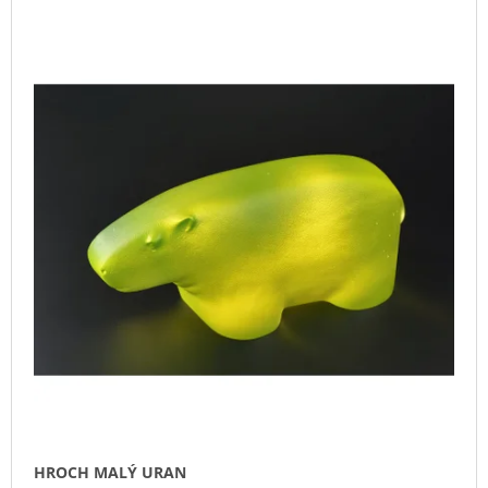
V
Z
A
Ý
E
J
P
N
Í
I
Í
T
S
P
?
P
R
R
O
O
D
D
U
HLEDAT
U
K
K
T
T
Ů
D
Ů
O
P
O
R
U
Č
HROCH MALÝ URAN
U