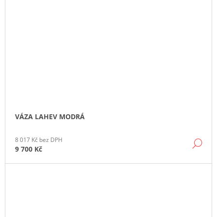
VÁZA LAHEV MODRÁ
8 017 Kč bez DPH
DE
9 700 Kč