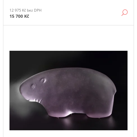
J
E
12 975 Kč bez DPH
DE
15 700 Kč
M
E