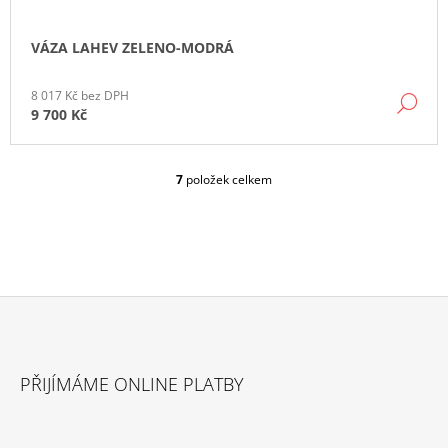
VÁZA LAHEV ZELENO-MODRÁ
8 017 Kč bez DPH
DE
9 700 Kč
7
položek celkem
O
V
L
Á
D
A
C
Í
P
Z
R
Á
V
PŘIJÍMÁME ONLINE PLATBY
P
K
Y
A
V