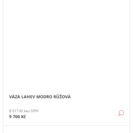
VÁZA LAHEV MODRO RŮŽOVÁ
8 017 Kč bez DPH
DE
9 700 Kč