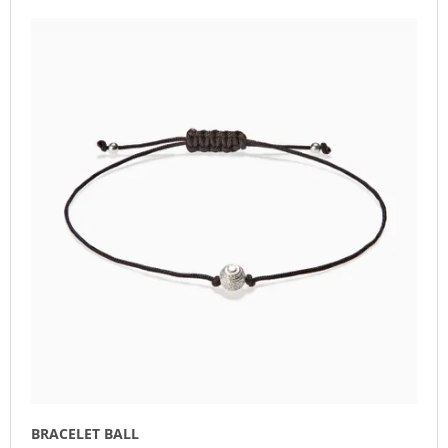
L
O
I
I
D
N
S
U
G
T
C
F
O
T
O
F
S
R
P
O
?
R
R
O
T
D
I
U
N
SEARCH
C
G
T
S
W
E
R
E
BRACELET BALL
C