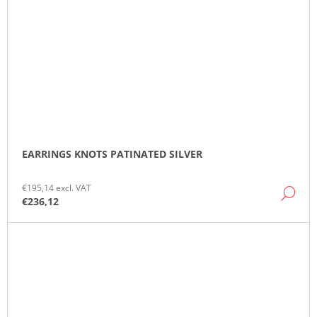
EARRINGS KNOTS PATINATED SILVER
€195,14 excl. VAT
DE
€236,12