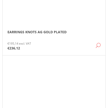
EARRINGS KNOTS AG GOLD PLATED
€195,14 excl. VAT
DE
€236,12