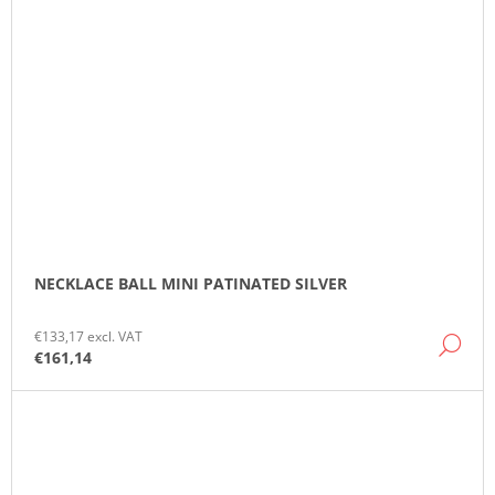
NECKLACE BALL MINI PATINATED SILVER
€133,17 excl. VAT
DE
€161,14