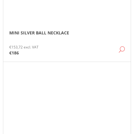
MINI SILVER BALL NECKLACE
€153,72 excl. VAT
DE
€186