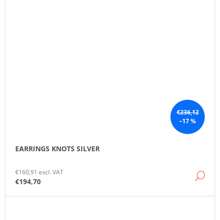
€236,12
–17 %
EARRINGS KNOTS SILVER
€160,91 excl. VAT
DE
€194,70