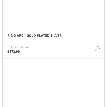
RING ARC - GOLD PLATED SILVER
€143,79 excl. VAT
DE
€173,99