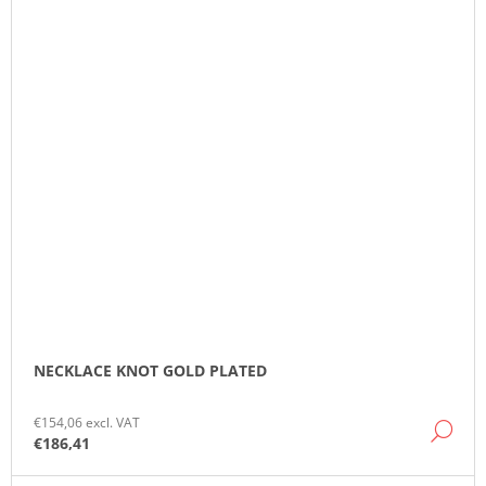
NECKLACE KNOT GOLD PLATED
€154,06 excl. VAT
DE
€186,41