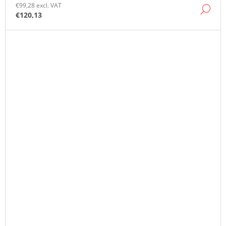
€99,28 excl. VAT
DE
€120,13