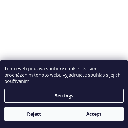
Tento web používá soubory cookie. Dalším
procházením tohoto webu vyjadřujete souhlas s jejich
používáním.
RING ARC SILVER
Settings
€201,99 excl. VAT
DE
€244,41
Reject
Accept
Opening hours: Tue - Sun - 11:00 -19:00