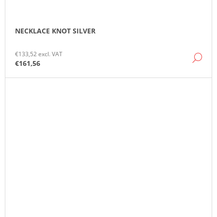
NECKLACE KNOT SILVER
€133,52 excl. VAT
DE
€161,56