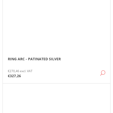
RING ARC - PATINATED SILVER
€270,46 excl. VAT
DE
€327,26