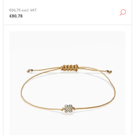
O
M
€66,76 excl. VAT
DE
M
€80,78
E
N
D