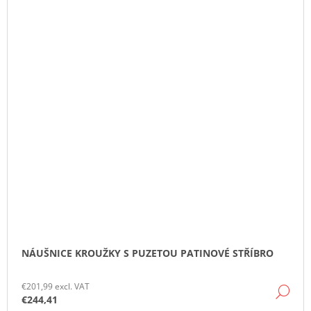
NÁUŠNICE KROUŽKY S PUZETOU PATINOVÉ STŘÍBRO
€201,99 excl. VAT
DE
€244,41