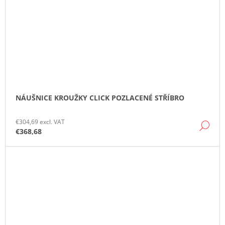
NÁUŠNICE KROUŽKY CLICK POZLACENÉ STŘÍBRO
€304,69 excl. VAT
DE
€368,68