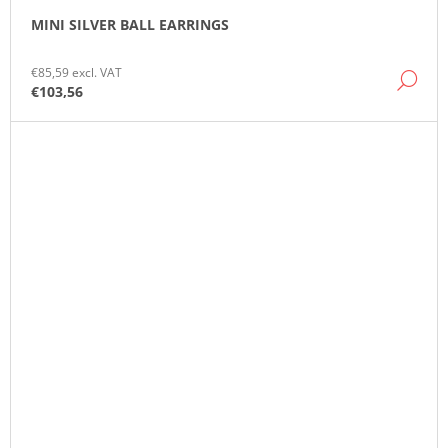
MINI SILVER BALL EARRINGS
€85,59 excl. VAT
DE
€103,56