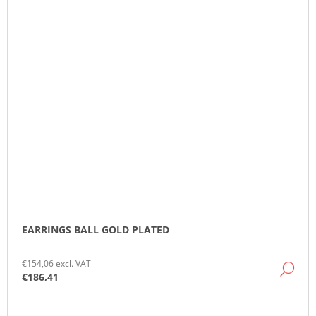
EARRINGS BALL GOLD PLATED
€154,06 excl. VAT
DE
€186,41