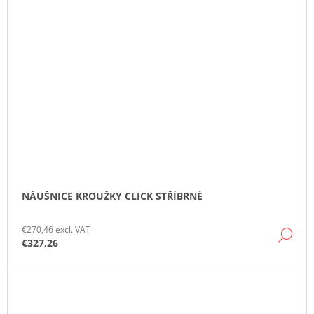
NÁUŠNICE KROUŽKY CLICK STŘÍBRNÉ
€270,46 excl. VAT
DE
€327,26