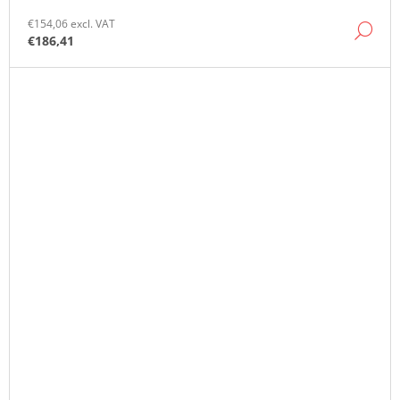
€154,06 excl. VAT
DE
€186,41