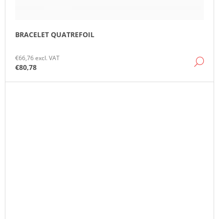
BRACELET QUATREFOIL
€66,76 excl. VAT
DE
€80,78