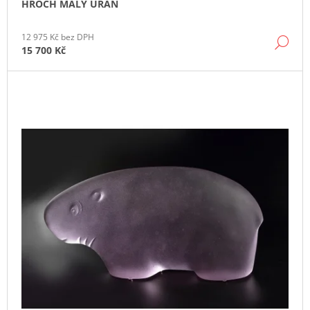
HROCH MALÝ URAN
J
E
M
12 975 Kč bez DPH
DE
E
15 700 Kč