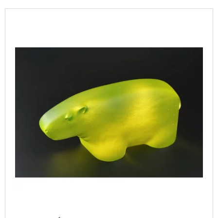
P
A
V
R
J
Ý
O
Í
P
D
T
I
U
?
S
K
P
T
R
Ů
O
D
HLEDAT
U
K
T
D
O
Ů
P
O
R
U
Č
U