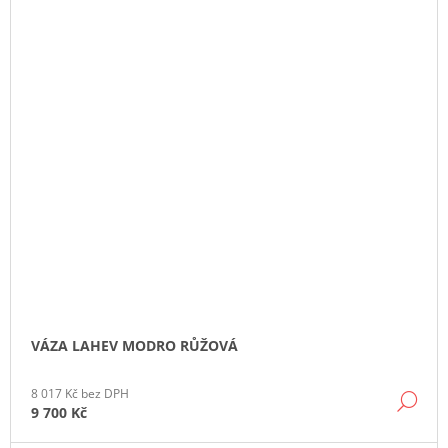
VÁZA LAHEV MODRO RŮŽOVÁ
8 017 Kč bez DPH
DE
9 700 Kč