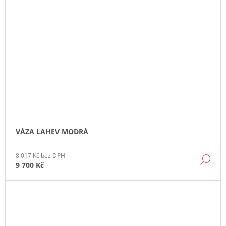
VÁZA LAHEV MODRÁ
8 017 Kč bez DPH
DE
9 700 Kč