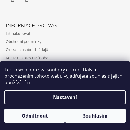
Facebook
Instagram
INFORMACE PRO VÁS
Jak nakupovat
Obchodní podmínky
Ochrana osobních údajů
Kontakt a otevírací doba
Doprava a platba
Tento web používá soubory cookie. Dalším
O nás
procházením tohoto webu vyjadřujete souhlas s jejich
používáním.
Nastavení
Qubus
DoxByQubus
© 2026 DOX BY QUBUS. Všechna práva
Vytvořil Shoptet
Otevírací doba: Úterý - Neděle 11:00 - 19:00 ⎮ Pátek 6.8. - Neděle
Odmítnout
Souhlasím
vyhrazena.
9.8. 2026 z provozních důvodů zavřeno.