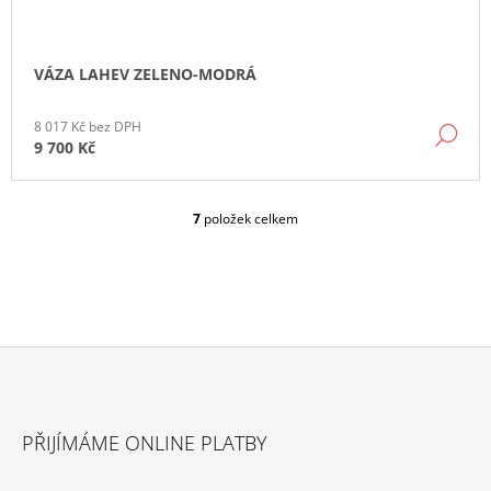
VÁZA LAHEV ZELENO-MODRÁ
8 017 Kč bez DPH
DE
9 700 Kč
7
položek celkem
O
V
L
Á
D
A
C
Í
P
Z
R
Á
V
PŘIJÍMÁME ONLINE PLATBY
P
K
Y
A