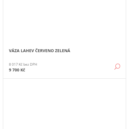
VÁZA LAHEV ČERVENO ZELENÁ
8 017 Kč bez DPH
DE
9 700 Kč