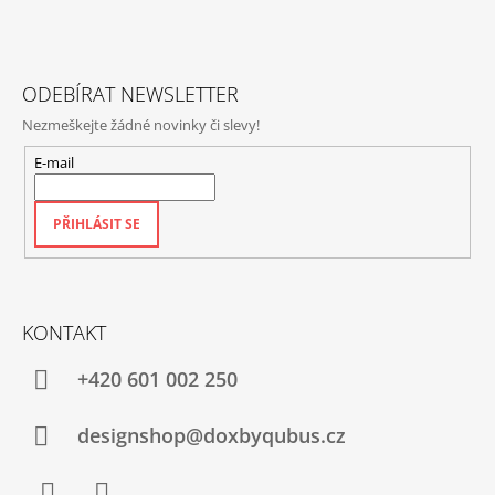
V
T
Ý
P
Í
I
S
ODEBÍRAT NEWSLETTER
U
Nezmeškejte žádné novinky či slevy!
E-mail
PŘIHLÁSIT SE
KONTAKT
+420‭ 601 002 250
designshop@doxbyqubus.cz