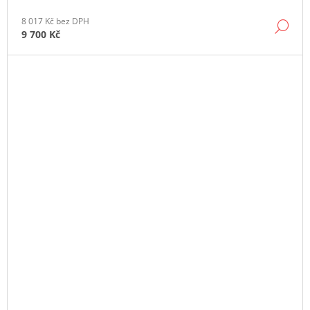
8 017 Kč bez DPH
DE
9 700 Kč