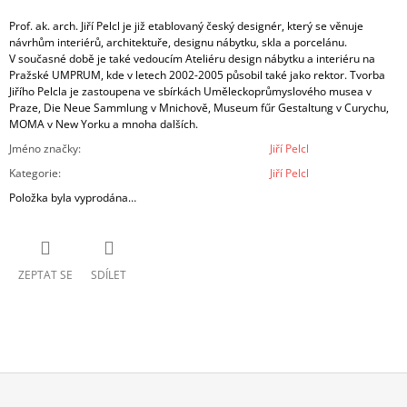
Prof. ak. arch. Jiří Pelcl je již etablovaný český designér, který se věnuje
návrhům interiérů, architektuře, designu nábytku, skla a porcelánu.
V současné době je také vedoucím Ateliéru design nábytku a interiéru na
Pražské UMPRUM, kde v letech 2002-2005 působil také jako rektor. Tvorba
Jiřího Pelcla je zastoupena ve sbírkách Uměleckoprůmyslového musea v
Praze, Die Neue Sammlung v Mnichově, Museum fűr Gestaltung v Curychu,
MOMA v New Yorku a mnoha dalších.
Jméno značky
:
Jiří Pelcl
Kategorie
:
Jiří Pelcl
Položka byla vyprodána…
ZEPTAT SE
SDÍLET