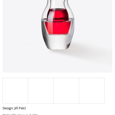
A
J
Í
T
?
HLEDAT
D
O
P
O
R
U
Design: Jiří Pelcl
Č
U