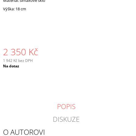
Materiál: simaxové sklo
J
Výška: 18 cm
E
M
E
2 350 Kč
1 942 Kč bez DPH
Měrná
Na dotaz
cena:
POPIS
DISKUZE
O AUTOROVI