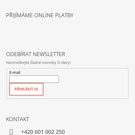
Z
Á
PŘIJÍMÁME ONLINE PLATBY
P
A
T
Í
ODEBÍRAT NEWSLETTER
Nezmeškejte žádné novinky či slevy!
E-mail
PŘIHLÁSIT SE
KONTAKT
+420‭ 601 002 250