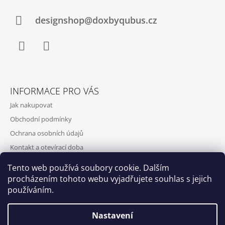
designshop@doxbyqubus.cz
Facebook
Instagram
INFORMACE PRO VÁS
Jak nakupovat
Obchodní podmínky
Ochrana osobních údajů
Kontakt a otevírací doba
Doprava a platba
Tento web používá soubory cookie. Dalším
O nás
procházením tohoto webu vyjadřujete souhlas s jejich
používáním.
Nastavení
Qubus
DoxByQubus