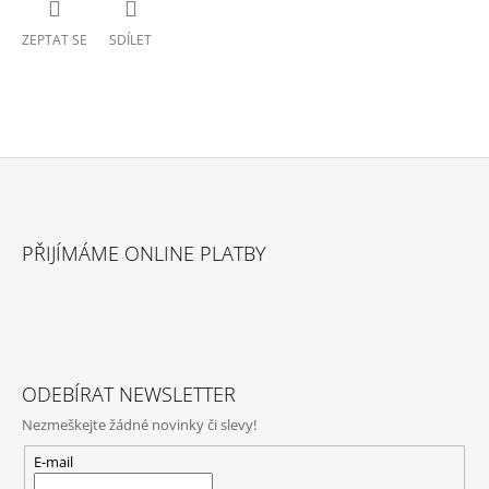
ZEPTAT SE
SDÍLET
Z
Á
PŘIJÍMÁME ONLINE PLATBY
P
A
T
Í
ODEBÍRAT NEWSLETTER
Nezmeškejte žádné novinky či slevy!
E-mail