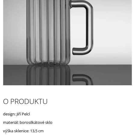
A
J
Í
T
?
HLEDAT
D
O PRODUKTU
O
P
O
design: Jiří Pelcl
R
materiál: borosilkátové sklo
U
Č
výška sklenice: 13,5 cm
U