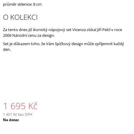
průměr sklenice: 8 cm
J
E
O KOLEKCI
M
E
Za tento dnes již ikonický nápojový set Vicenza získal Jiří Pelcl v roce
2006 Národní cenu za design.
Set je důkazem toho, že Vám špičkový design může zpříjemnit každý
den.
1 695 Kč
1 401 Kč bez DPH
Měrná
Na dotaz
cena: