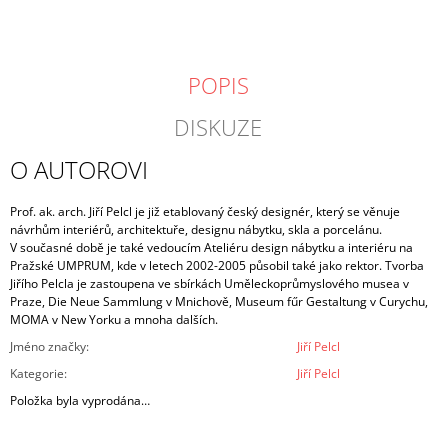
POPIS
DISKUZE
O AUTOROVI
Prof. ak. arch. Jiří Pelcl je již etablovaný český designér, který se věnuje
návrhům interiérů, architektuře, designu nábytku, skla a porcelánu.
V současné době je také vedoucím Ateliéru design nábytku a interiéru na
Pražské UMPRUM, kde v letech 2002-2005 působil také jako rektor. Tvorba
Jiřího Pelcla je zastoupena ve sbírkách Uměleckoprůmyslového musea v
Praze, Die Neue Sammlung v Mnichově, Museum fűr Gestaltung v Curychu,
MOMA v New Yorku a mnoha dalších.
Jméno značky
:
Jiří Pelcl
Kategorie
:
Jiří Pelcl
Položka byla vyprodána…