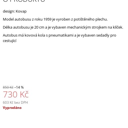
J
E
design: Kovap
M
Model autobusu z roku 1959 je vyroben z potištěného plechu.
E
Délka autobusu je 20 cm a je vybaven mechanickým strojkem na klíček.
Autobus má kovová kola s pneumatikami a je vybaven sedadly pro
cestující
850 Kč
–14 %
730 Kč
603 Kč bez DPH
Měrná
Vyprodáno
cena: