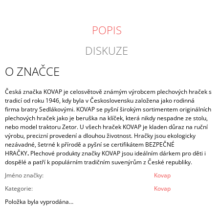
POPIS
DISKUZE
O ZNAČCE
Česká značka KOVAP je
celosvětově známým výrobcem plechových hraček
s
tradicí od roku 1946, kdy byla v Československu založena jako rodinná
firma
bratry Sedlákovými.
KOVAP se pyšní širokým sortimentem originálních
plechových hraček jako je
beruška na klíček, která nikdy nespadne ze stolu
,
nebo model
traktoru Zetor.
U všech hraček KOVAP je kladen důraz na ruční
výrobu, precizní provedení a dlouhou životnost.
Hračky jsou ekologicky
nezávadné, šetrné k přírodě a pyšní se certifikátem BEZPEČNÉ
HRAČKY
.
Plechové produkty značky KOVAP jsou ideálním dárkem pro děti i
dospělé a patří k populárním tradičním suvenýrům z České republiky.
Jméno značky
:
Kovap
Kategorie
:
Kovap
Položka byla vyprodána…