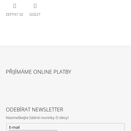
ZEPTAT SE
SDÍLET
Z
Á
PŘIJÍMÁME ONLINE PLATBY
P
A
T
Í
ODEBÍRAT NEWSLETTER
Nezmeškejte žádné novinky či slevy!
E-mail