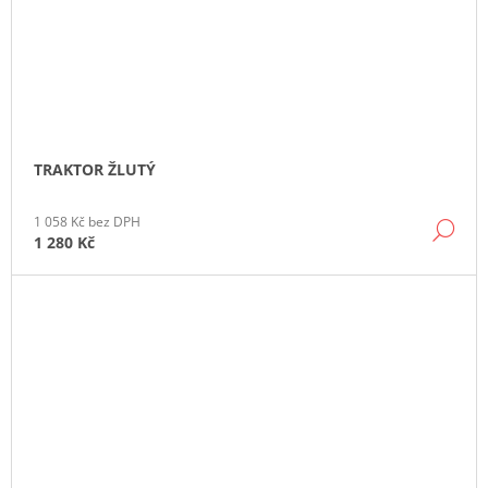
TRAKTOR ŽLUTÝ
1 058 Kč bez DPH
DE
1 280 Kč