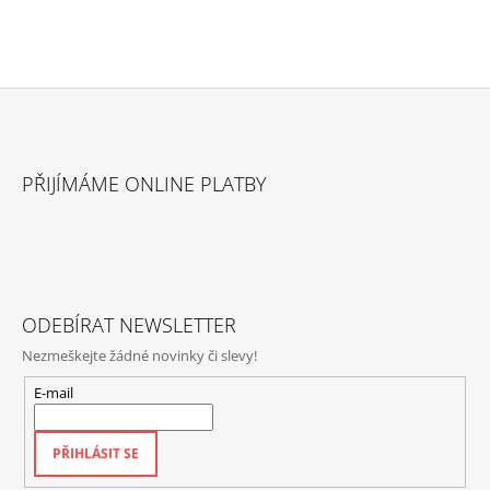
L
Á
D
A
C
Í
P
Z
R
Á
V
PŘIJÍMÁME ONLINE PLATBY
P
K
Y
A
V
T
Ý
P
Í
I
S
ODEBÍRAT NEWSLETTER
U
Nezmeškejte žádné novinky či slevy!
E-mail
PŘIHLÁSIT SE