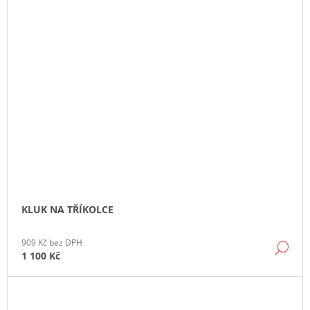
KLUK NA TŘÍKOLCE
909 Kč bez DPH
DE
1 100 Kč