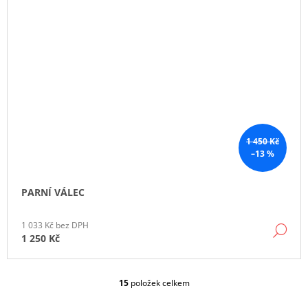
1 450 Kč
–13 %
PARNÍ VÁLEC
1 033 Kč bez DPH
DE
1 250 Kč
15
položek celkem
O
V