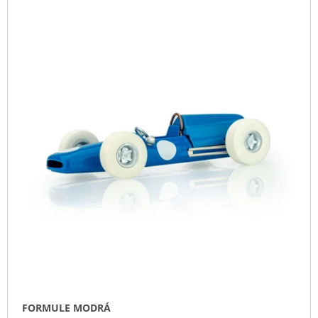
V
Z
A
Ý
E
J
P
N
Í
I
Í
T
S
P
?
P
R
R
O
O
D
D
U
HLEDAT
U
K
K
T
T
Ů
D
Ů
O
P
O
R
U
Č
FORMULE MODRÁ
U