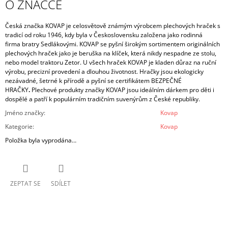
O ZNAČCE
Česká značka KOVAP je
celosvětově známým výrobcem plechových hraček
s
tradicí od roku 1946, kdy byla v Československu založena jako rodinná
firma
bratry Sedlákovými.
KOVAP se pyšní širokým sortimentem originálních
plechových hraček jako je
beruška na klíček, která nikdy nespadne ze stolu
,
nebo model
traktoru Zetor.
U všech hraček KOVAP je kladen důraz na ruční
výrobu, precizní provedení a dlouhou životnost.
Hračky jsou ekologicky
nezávadné, šetrné k přírodě a pyšní se certifikátem BEZPEČNÉ
HRAČKY
.
Plechové produkty značky KOVAP jsou ideálním dárkem pro děti i
dospělé a patří k populárním tradičním suvenýrům z České republiky.
Jméno značky
:
Kovap
Kategorie
:
Kovap
Položka byla vyprodána…
ZEPTAT SE
SDÍLET