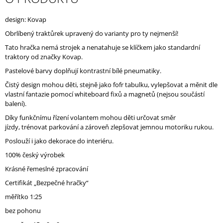
J
E
design: Kovap
M
Obrlíbený traktůrek upravený do varianty pro ty nejmenší!
E
Tato hračka nemá strojek a nenatahuje se klíčkem jako standardní
traktory od značky Kovap.
Pastelové barvy doplňují kontrastní bílé pneumatiky.
Čistý design mohou děti, stejně jako fofr tabulku, vylepšovat a měnit dle
vlastní fantazie pomocí whiteboard fixů a magnetů (nejsou součástí
balení).
Díky funkčnímu řízení volantem mohou děti určovat směr
jízdy, trénovat parkování a zároveň zlepšovat jemnou motoriku rukou.
Poslouží i jako dekorace do interiéru.
100% český výrobek
Krásné řemeslné zpracování
Certifikát „Bezpečné hračky“
měřítko 1:25
bez pohonu