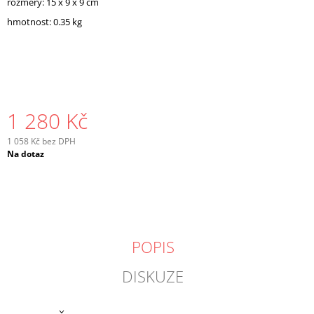
rozměry: 15 x 9 x 9 cm
hmotnost: 0.35 kg
1 280 Kč
1 058 Kč bez DPH
Měrná
Na dotaz
cena:
POPIS
DISKUZE