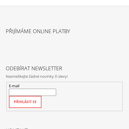
Z
Á
PŘIJÍMÁME ONLINE PLATBY
P
A
T
Í
ODEBÍRAT NEWSLETTER
Nezmeškejte žádné novinky či slevy!
E-mail
PŘIHLÁSIT SE