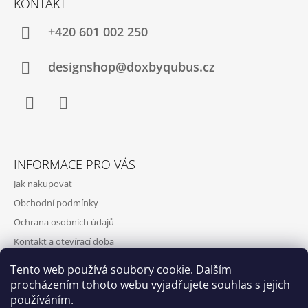
KONTAKT
+420‭ 601 002 250
designshop@doxbyqubus.cz
Facebook
Instagram
INFORMACE PRO VÁS
Jak nakupovat
Obchodní podmínky
Ochrana osobních údajů
Kontakt a otevírací doba
Doprava a platba
Tento web používá soubory cookie. Dalším
O nás
procházením tohoto webu vyjadřujete souhlas s jejich
používáním.