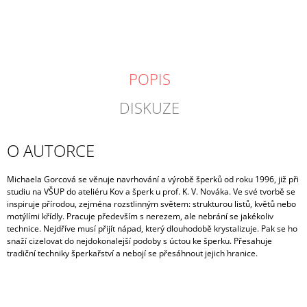
POPIS
DISKUZE
O AUTORCE
Michaela Gorcová se věnuje navrhování a výrobě šperků od roku 1996, již při
studiu na VŠUP do ateliéru Kov a šperk u prof. K. V. Nováka. Ve své tvorbě se
inspiruje přírodou, zejména rozstlinným světem: strukturou listů, květů nebo
motýlími křídly. Pracuje především s nerezem, ale nebrání se jakékoliv
technice. Nejdříve musí přijít nápad, který dlouhodobě krystalizuje. Pak se ho
snaží cizelovat do nejdokonalejší podoby s úctou ke šperku. Přesahuje
tradiční techniky šperkařství a nebojí se přesáhnout jejich hranice.