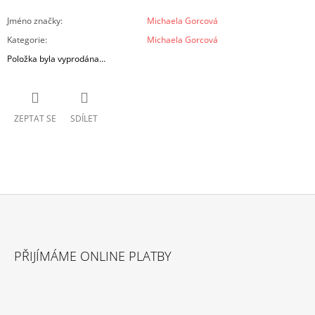
Jméno značky
:
Michaela Gorcová
Kategorie
:
Michaela Gorcová
Položka byla vyprodána…
ZEPTAT SE
SDÍLET
Z
Á
PŘIJÍMÁME ONLINE PLATBY
P
A
T