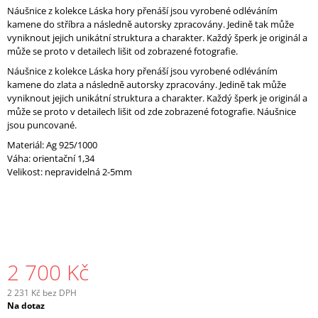
Náušnice z kolekce Láska hory přenáší jsou vyrobené odléváním
J
kamene do stříbra a následně autorsky zpracovány. Jedině tak může
E
vyniknout jejich unikátní struktura a charakter. Každý šperk je originál a
M
může se proto v detailech lišit od zobrazené fotografie.
E
Náušnice z kolekce Láska hory přenáší jsou vyrobené odléváním
kamene do zlata a následně autorsky zpracovány. Jedině tak může
vyniknout jejich unikátní struktura a charakter. Každý šperk je originál a
může se proto v detailech lišit od zde zobrazené fotografie. Náušnice
jsou puncované.
Materiál: Ag 925
/1000
Váha: orientační 1,34
Velikost: nepravidelná 2-5mm
2 700 Kč
2 231 Kč bez DPH
Měrná
Na dotaz
cena: