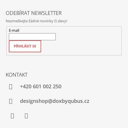
Í
ODEBÍRAT NEWSLETTER
Nezmeškejte žádné novinky či slevy!
E-mail
PŘIHLÁSIT SE
KONTAKT
+420‭ 601 002 250
designshop@doxbyqubus.cz
Facebook
Instagram