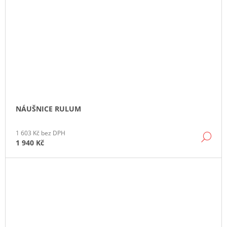
NÁUŠNICE RULUM
1 603 Kč bez DPH
DE
1 940 Kč