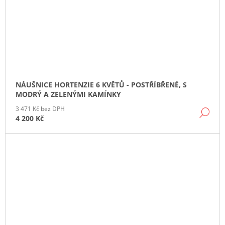
NÁUŠNICE HORTENZIE 6 KVĚTŮ - POSTŘÍBŘENÉ, S
MODRÝ A ZELENÝMI KAMÍNKY
3 471 Kč bez DPH
DE
4 200 Kč