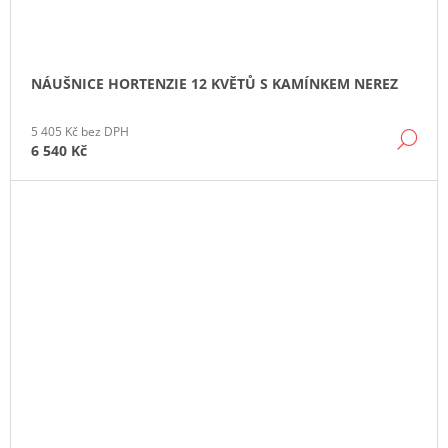
NÁUŠNICE HORTENZIE 12 KVĚTŮ S KAMÍNKEM NEREZ
5 405 Kč bez DPH
DE
6 540 Kč