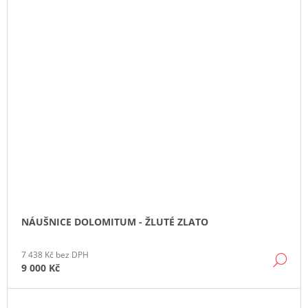
NÁUŠNICE DOLOMITUM - ŽLUTÉ ZLATO
7 438 Kč bez DPH
DE
9 000 Kč