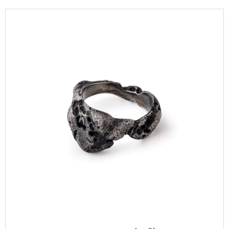
P
A
V
R
J
Ý
O
Í
P
D
T
I
U
?
S
K
P
T
R
Ů
O
D
HLEDAT
U
K
T
D
O
Ů
P
O
R
U
Č
U