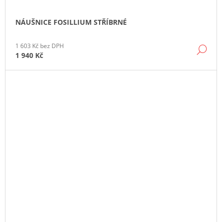
NÁUŠNICE FOSILLIUM STŘÍBRNÉ
1 603 Kč bez DPH
DE
1 940 Kč