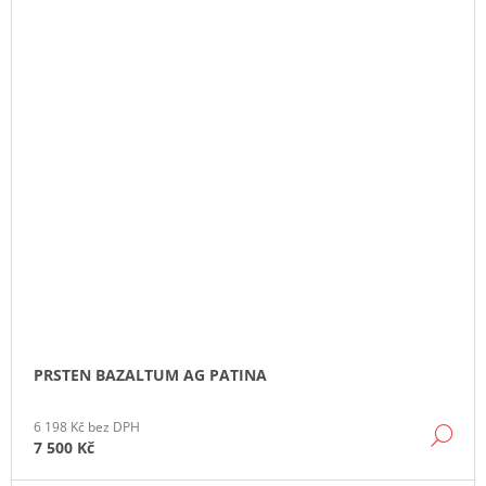
PRSTEN BAZALTUM AG PATINA
6 198 Kč bez DPH
DE
7 500 Kč