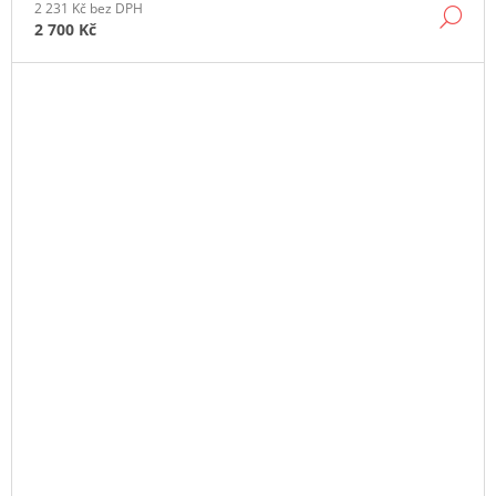
2 231 Kč bez DPH
DE
2 700 Kč