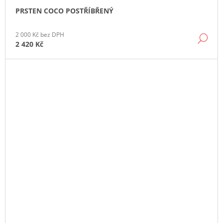
PRSTEN COCO POSTŘÍBŘENÝ
2 000 Kč bez DPH
DE
2 420 Kč