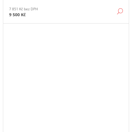
7 851 Kč bez DPH
DE
9 500 Kč