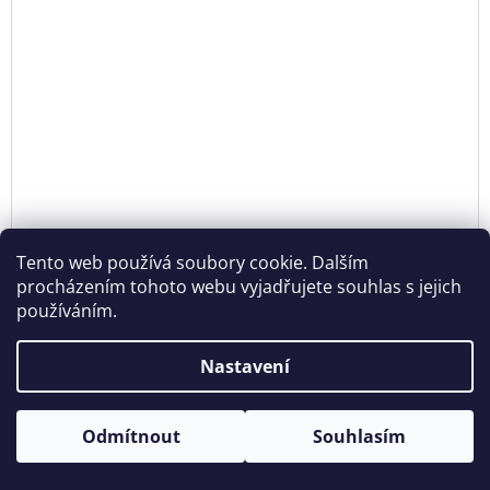
Tento web používá soubory cookie. Dalším
procházením tohoto webu vyjadřujete souhlas s jejich
používáním.
Nastavení
NÁUŠNICE HORTENZIE NA HÁČKU
od 2 603 Kč bez DPH
DE
Otevírací doba: Úterý - Neděle 11:00 - 19:00 ⎮ Pátek 6.8. - Neděle
Odmítnout
Souhlasím
od
3 150 Kč
9.8. 2026 z provozních důvodů zavřeno.