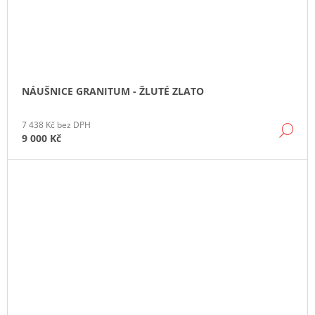
NÁUŠNICE GRANITUM - ŽLUTÉ ZLATO
7 438 Kč bez DPH
DE
9 000 Kč