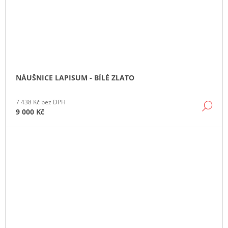
NÁUŠNICE LAPISUM - BÍLÉ ZLATO
7 438 Kč bez DPH
DE
9 000 Kč