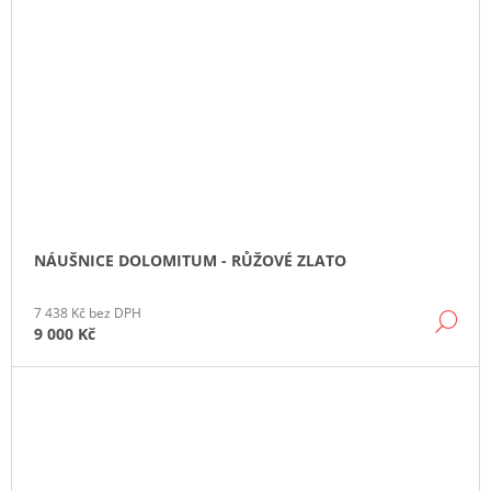
NÁUŠNICE DOLOMITUM - RŮŽOVÉ ZLATO
7 438 Kč bez DPH
DE
9 000 Kč