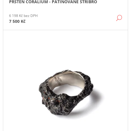
PRSTEN CORALIUM - PATINOVANÉ STŘÍBRO
J
E
M
6 198 Kč bez DPH
DE
E
7 500 Kč