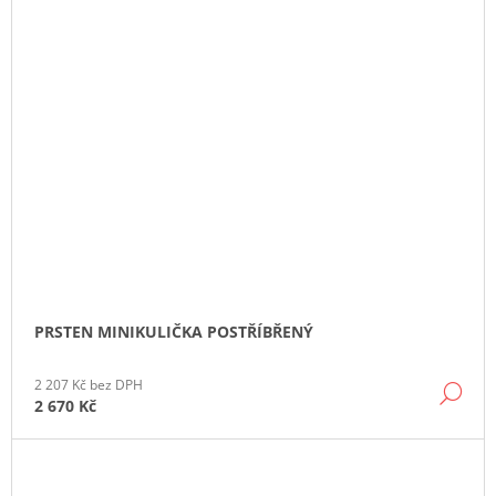
PRSTEN MINIKULIČKA POSTŘÍBŘENÝ
2 207 Kč bez DPH
DE
2 670 Kč