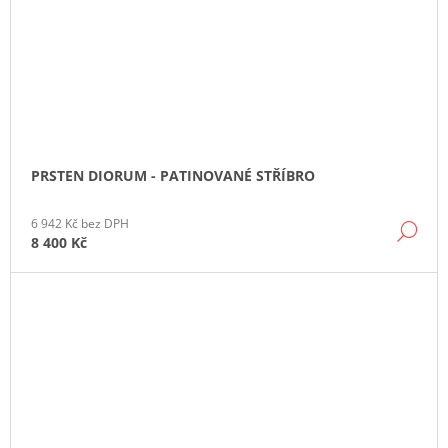
PRSTEN DIORUM - PATINOVANÉ STŘÍBRO
6 942 Kč bez DPH
DE
8 400 Kč