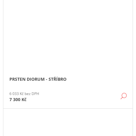
PRSTEN DIORUM - STŘÍBRO
6 033 Kč bez DPH
DE
7 300 Kč