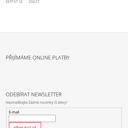
ZEPTAT SE
SDÍLET
Z
Á
PŘIJÍMÁME ONLINE PLATBY
P
A
T
Í
ODEBÍRAT NEWSLETTER
Nezmeškejte žádné novinky či slevy!
E-mail
PŘIHLÁSIT SE