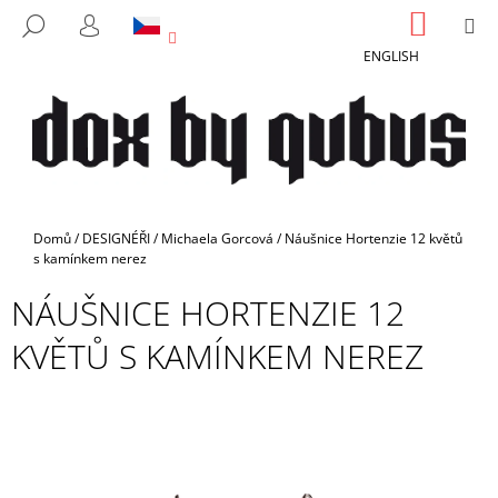
K
Přejít
NÁKUP
M
HLEDAT
na
KOŠÍK
O
PŘIHLÁŠENÍ
ZPĚT
ZPĚT
obsah
ENGLISH
Š
Í
C
K
O
P
O
T
Domů
/
DESIGNÉŘI
/
Michaela Gorcová
/
Náušnice Hortenzie 12 květů
Ř
s kamínkem nerez
E
NÁUŠNICE HORTENZIE 12
B
KVĚTŮ S KAMÍNKEM NEREZ
U
J
E
T
E
N