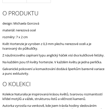
J
E
O PRODUKTU
M
E
design: Michaela Gorcová
materiál: nerezová ocel
rozměry: 7 x 2 cm
Květ Hortenzie je vyroben z 0,3 mm plechu nerezové oceli a je
tvarovaný do půlkuličky.
Z náušnicového zapínaní typu anglický háček visí dva kuličkové řetízky.
Na každém jsou tři květy hortenzie. V každém květu je jedna perlička.
Galvanické pokovení a komaxitování dodává šperkům barevné variace
a punc exkluzivity.
O KOLEKCI
Kolekce Naturalia je inspirovaná krásou květů, tvarovou rozmanitostí
křídel motýlů a vážek, strukturou listů a věčností kamenů.
Autorka vyrostla na venkově, kde jsem trávila hodiny sledováním