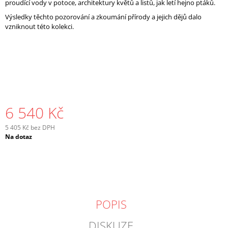
proudící vody v potoce, architektury květů a listů, jak letí hejno ptáků.
Výsledky těchto pozorování a zkoumání přírody a jejich dějů dalo
vzniknout této kolekci.
6 540 Kč
5 405 Kč bez DPH
Měrná
Na dotaz
cena:
POPIS
DISKUZE