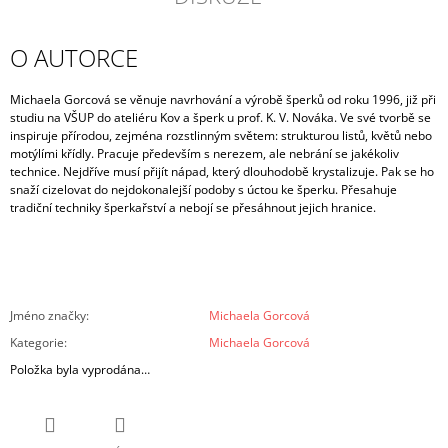
O AUTORCE
Michaela Gorcová se věnuje navrhování a výrobě šperků od roku 1996, již při
studiu na VŠUP do ateliéru Kov a šperk u prof. K. V. Nováka. Ve své tvorbě se
inspiruje přírodou, zejména rozstlinným světem: strukturou listů, květů nebo
motýlími křídly. Pracuje především s nerezem, ale nebrání se jakékoliv
technice. Nejdříve musí přijít nápad, který dlouhodobě krystalizuje. Pak se ho
snaží cizelovat do nejdokonalejší podoby s úctou ke šperku. Přesahuje
tradiční techniky šperkařství a nebojí se přesáhnout jejich hranice.
Jméno značky
:
Michaela Gorcová
Kategorie
:
Michaela Gorcová
Položka byla vyprodána…