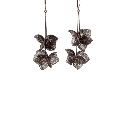
A
J
Í
T
?
HLEDAT
D
O
P
O
R
U
Č
U