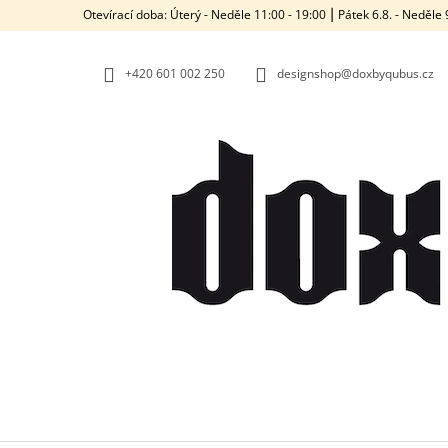
K
Přejít
Otevírací doba: Úterý - Neděle 11:00 - 19:00 ⎮ Pátek 6.8. - Neděl
na
O
ZPĚT
ZPĚT
obsah
DO
DO
Š
OBCHODU
OBCHODU
+420‭ 601 002 250
designshop@doxbyqubus.cz
Í
K