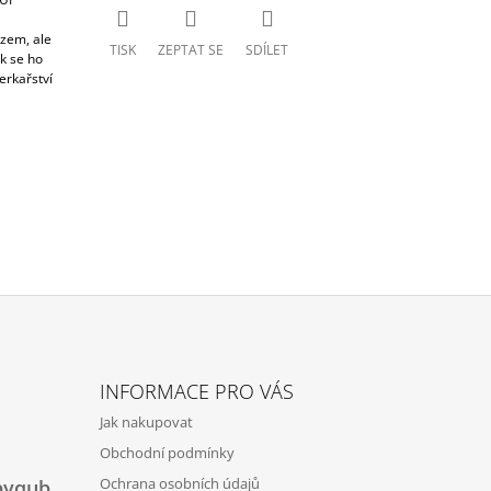
ezem, ale
TISK
ZEPTAT SE
SDÍLET
ak se ho
erkařství
INFORMACE PRO VÁS
Jak nakupovat
Obchodní podmínky
Ochrana osobních údajů
byqub