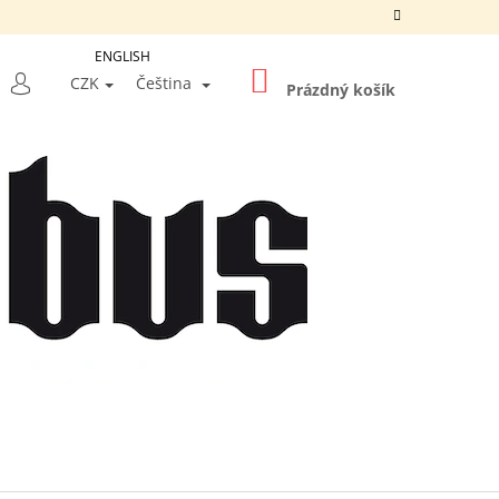
ENGLISH
NÁKUPNÍ
LEDAT
CZK
Čeština
KOŠÍK
Prázdný košík
PŘIHLÁŠENÍ