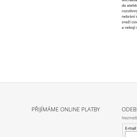
do atelié
rozstlinn
nebrání s
snaží ciz
a nebojí 
Z
Á
PŘIJÍMÁME ONLINE PLATBY
ODEB
P
Nezmeške
A
T
E-mail