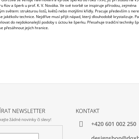
ru Kov a šperk u prof. K. V. Nováka. Ve své tvorbě se inspiruje přírodou, zejména
ým světem: strukturou listů, květů nebo motýlími křídly. Pracuje především s ner
e jakékoliv technice. Nejdříve musí přijít nápad, který dlouhodobě krystalizuje. P
elovat do nejdokonalejší podoby s úctou ke šperku. Přesahuje tradiční techniky šp
se přesáhnout jejich hranice.
ÍRAT NEWSLETTER
KONTAKT
jte žádné novinky či slevy!
+420‭ 601 002 250
designshop@dox