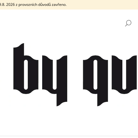
e 9.8. 2026 z provozních důvodů zavřeno.
H
CO POTŘEBUJETE NAJÍT?
HLEDAT
DOPORUČUJEME