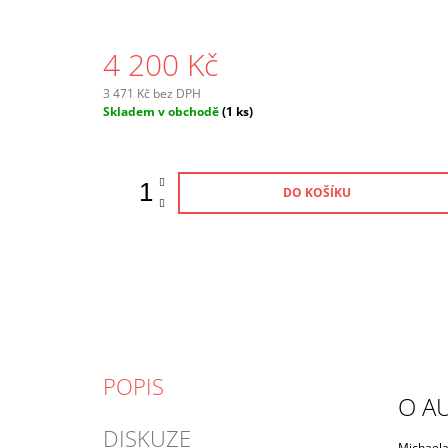
4 200 Kč
3 471 Kč bez DPH
Měrná
Skladem v obchodě
(1 ks)
cena:
DO KOŠÍKU
POPIS
O A
DISKUZE
Michaela