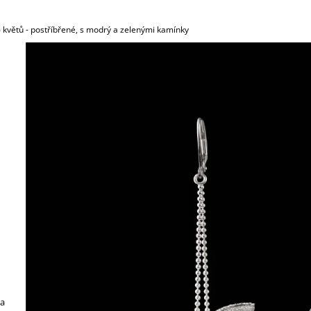
 květů - postříbřené, s modrý a zelenými kamínky
 a