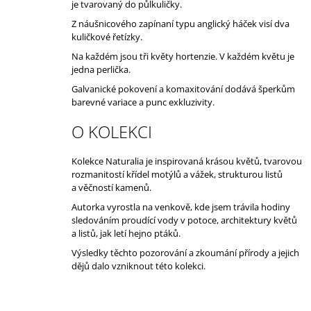
je tvarovaný do půlkuličky.
Z náušnicového zapínaní typu anglický háček visí dva
kuličkové řetízky.
Na každém jsou tři květy hortenzie. V každém květu je
jedna perlička.
Galvanické pokovení a komaxitování dodává šperkům
barevné variace a punc exkluzivity.
O KOLEKCI
Kolekce Naturalia je inspirovaná krásou květů, tvarovou
rozmanitostí křídel motýlů a vážek, strukturou listů
a věčností kamenů.
Autorka vyrostla na venkově, kde jsem trávila hodiny
sledováním proudící vody v potoce, architektury květů
a listů, jak letí hejno ptáků.
Výsledky těchto pozorování a zkoumání přírody a jejich
dějů dalo vzniknout této kolekci.