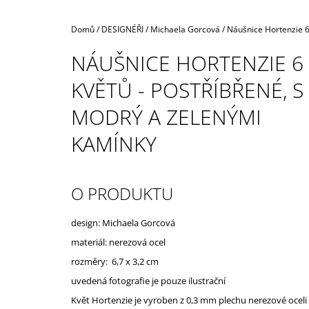
Domů
/
DESIGNÉŘI
/
Michaela Gorcová
/
Náušnice Hortenzie 6
NÁUŠNICE HORTENZIE 6
KVĚTŮ - POSTŘÍBŘENÉ, S
MODRÝ A ZELENÝMI
KAMÍNKY
O PRODUKTU
design: Michaela Gorcová
materiál: nerezová ocel
rozměry: 6,7 x 3,2 cm
uvedená fotografie je pouze ilustrační
Květ Hortenzie je vyroben z 0,3 mm plechu nerezové oceli