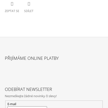
ZEPTAT SE
SDÍLET
Z
Á
PŘIJÍMÁME ONLINE PLATBY
P
A
T
Í
ODEBÍRAT NEWSLETTER
Nezmeškejte žádné novinky či slevy!
E-mail