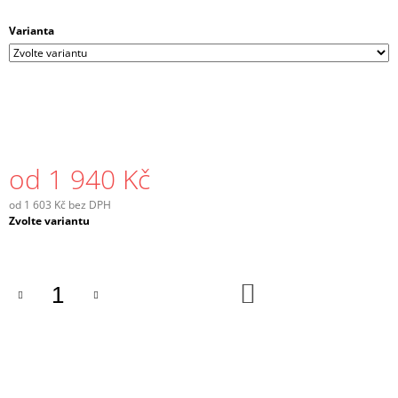
Varianta
od
1 940 Kč
od
1 603 Kč
bez DPH
Měrná
Zvolte variantu
cena:
DO
KOŠÍKU