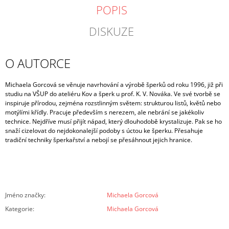
POPIS
DISKUZE
O AUTORCE
Michaela Gorcová se věnuje navrhování a výrobě šperků od roku 1996, již při
studiu na VŠUP do ateliéru Kov a šperk u prof. K. V. Nováka. Ve své tvorbě se
inspiruje přírodou, zejména rozstlinným světem: strukturou listů, květů nebo
motýlími křídly. Pracuje především s nerezem, ale nebrání se jakékoliv
technice. Nejdříve musí přijít nápad, který dlouhodobě krystalizuje. Pak se ho
snaží cizelovat do nejdokonalejší podoby s úctou ke šperku. Přesahuje
tradiční techniky šperkařství a nebojí se přesáhnout jejich hranice.
Jméno značky
:
Michaela Gorcová
Kategorie
:
Michaela Gorcová