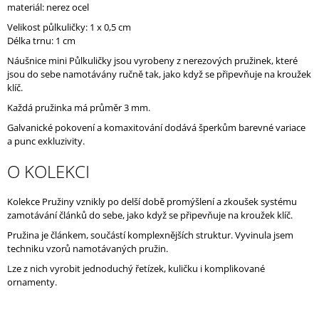
materiál: nerez ocel
J
E
Velikost půlkuličky: 1 x 0,5 cm
M
Délka trnu: 1 cm
E
Náušnice mini Půlkuličky jsou vyrobeny z nerezových pružinek, které
jsou do sebe namotávány ručně tak, jako když se připevňuje na kroužek
klíč.
Každá pružinka má průměr 3 mm.
Galvanické pokovení a komaxitování dodává šperkům barevné variace
a punc exkluzivity.
O KOLEKCI
Kolekce Pružiny vznikly po delší době promýšlení a zkoušek systému
zamotávání článků do sebe, jako když se připevňuje na kroužek klíč.
Pružina je článkem, součástí komplexnějších struktur. Vyvinula jsem
techniku vzorů namotávaných pružin.
Lze z nich vyrobit jednoduchý řetízek, kuličku i komplikované
ornamenty.