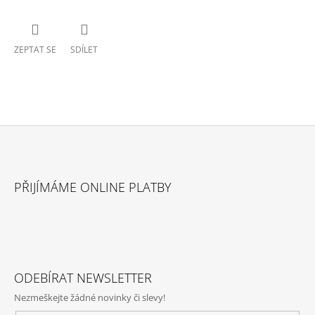
ZEPTAT SE
SDÍLET
Z
Á
PŘIJÍMÁME ONLINE PLATBY
P
A
T
Í
ODEBÍRAT NEWSLETTER
Nezmeškejte žádné novinky či slevy!