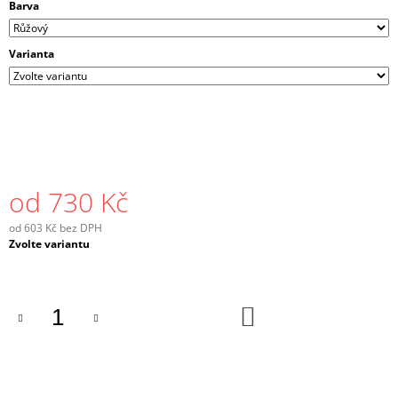
Barva
Varianta
od
730 Kč
od
603 Kč
bez DPH
Měrná
Zvolte variantu
cena:
DO
KOŠÍKU