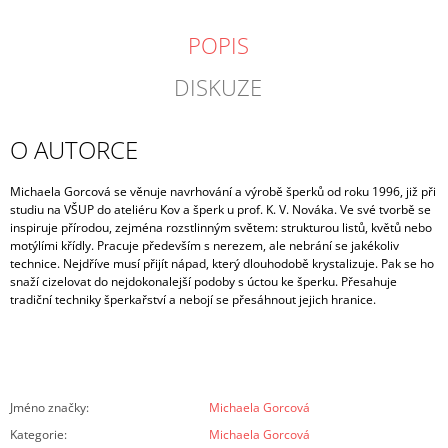
POPIS
DISKUZE
O AUTORCE
Michaela Gorcová se věnuje navrhování a výrobě šperků od roku 1996, již při
studiu na VŠUP do ateliéru Kov a šperk u prof. K. V. Nováka. Ve své tvorbě se
inspiruje přírodou, zejména rozstlinným světem: strukturou listů, květů nebo
motýlími křídly. Pracuje především s nerezem, ale nebrání se jakékoliv
technice. Nejdříve musí přijít nápad, který dlouhodobě krystalizuje. Pak se ho
snaží cizelovat do nejdokonalejší podoby s úctou ke šperku. Přesahuje
tradiční techniky šperkařství a nebojí se přesáhnout jejich hranice.
Jméno značky
:
Michaela Gorcová
Kategorie
:
Michaela Gorcová