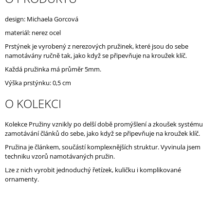
J
E
design: Michaela Gorcová
M
materiál: nerez ocel
E
Prstýnek je vyrobený z nerezových pružinek, které jsou do sebe
namotávány ručně tak, jako když se připevňuje na kroužek klíč.
Každá pružinka má průměr 5mm.
Výška prstýnku: 0,5 cm
O KOLEKCI
Kolekce Pružiny vznikly po delší době promýšlení a zkoušek systému
zamotávání článků do sebe, jako když se připevňuje na kroužek klíč.
Pružina je článkem, součástí komplexnějších struktur. Vyvinula jsem
techniku vzorů namotávaných pružin.
Lze z nich vyrobit jednoduchý řetízek, kuličku i komplikované
ornamenty.