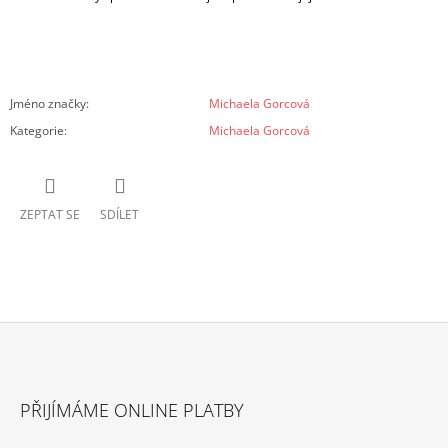
Jméno značky
:
Michaela Gorcová
Kategorie
:
Michaela Gorcová
ZEPTAT SE
SDÍLET
Z
Á
PŘIJÍMÁME ONLINE PLATBY
P