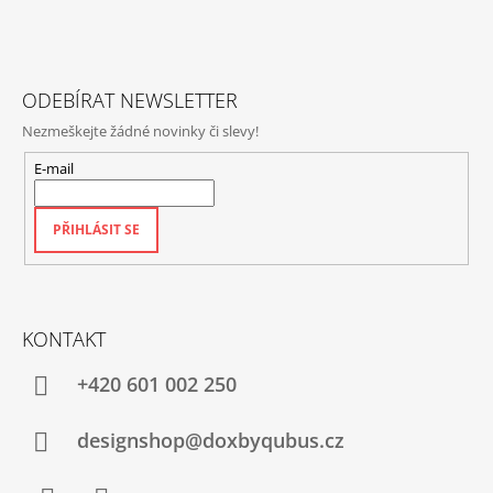
A
T
Í
ODEBÍRAT NEWSLETTER
Nezmeškejte žádné novinky či slevy!
E-mail
PŘIHLÁSIT SE
KONTAKT
+420‭ 601 002 250
designshop@doxbyqubus.cz