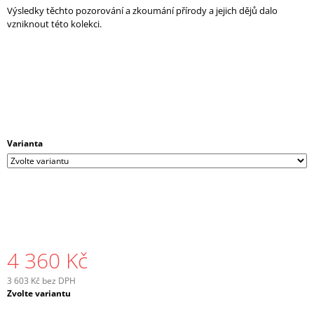
Výsledky těchto pozorování a zkoumání přírody a jejich dějů dalo
vzniknout této kolekci.
Varianta
4 360 Kč
3 603 Kč bez DPH
Měrná
Zvolte variantu
cena: