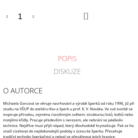
DO
KOŠÍKU
POPIS
DISKUZE
O AUTORCE
Michaela Gorcová se věnuje navrhování a výrobě šperků od roku 1996, již při
studiu na VŠUP do ateliéru Kov a šperk u prof. K. V. Nováka. Ve své tvorbě se
inspiruje přírodou, zejména rozstlinným světem: strukturou listů, květů nebo
motýlími křídly. Pracuje především s nerezem, ale nebrání se jakékoliv
technice. Nejdříve musí přijít nápad, který dlouhodobě krystalizuje. Pak se ho
snaží cizelovat do nejdokonalejší podoby s úctou ke šperku. Přesahuje
tradiční techniky šperkařství a nebojí se přesáhnout jejich hranice.