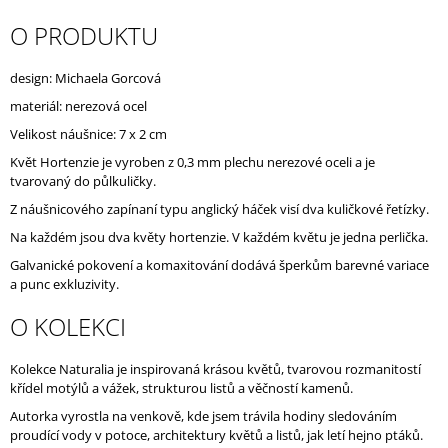
J
O PRODUKTU
E
M
E
design: Michaela Gorcová
materiál: nerezová ocel
Velikost náušnice: 7 x 2 cm
Květ Hortenzie je vyroben z 0,3 mm plechu nerezové oceli a je
tvarovaný do půlkuličky.
Z náušnicového zapínaní typu anglický háček visí dva kuličkové řetízky.
Na každém jsou dva květy hortenzie. V každém květu je jedna perlička.
Galvanické pokovení a komaxitování dodává šperkům barevné variace
a punc exkluzivity.
O KOLEKCI
Kolekce Naturalia je inspirovaná krásou květů, tvarovou rozmanitostí
křídel motýlů a vážek, strukturou listů a věčností kamenů.
Autorka vyrostla na venkově, kde jsem trávila hodiny sledováním
proudící vody v potoce, architektury květů a listů, jak letí hejno ptáků.