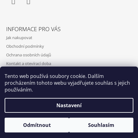
Facebook
Instagram
INFORMACE PRO VÁS
Jak nakupovat
Obchodní podmínky
Ochrana osobních údajů
Kontakt a otevírací doba
Doprava a platba
Tento web používá soubory cookie. Dalším
O nás
procházením tohoto webu vyjadřujete souhlas s jejich
používáním.
Nastavení
Qubus
DoxByQubus
© 2026 DOX BY QUBUS. Všechna práva
Vytvořil Shoptet
Otevírací doba: Úterý - Neděle 11:00 - 19:00 ⎮ Pátek 6.8. - Neděle
Odmítnout
Souhlasím
vyhrazena.
9.8. 2026 z provozních důvodů zavřeno.