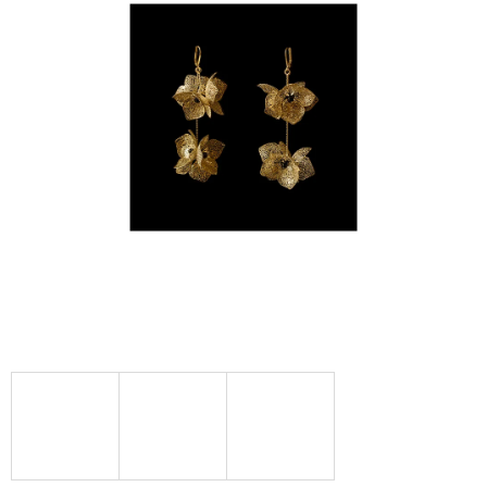
A
J
Í
T
?
HLEDAT
D
O
P
O
R
U
Č
U