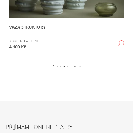
VÁZA STRUKTURY
3 388 Kč bez DPH
DE
4 100 Kč
2
položek celkem
O
V
L
Á
D
A
C
Í
P
Z
R
Á
V
PŘIJÍMÁME ONLINE PLATBY
P
K