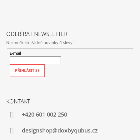
Y
A
V
T
Ý
P
Í
I
S
ODEBÍRAT NEWSLETTER
U
Nezmeškejte žádné novinky či slevy!
E-mail
PŘIHLÁSIT SE
KONTAKT
+420‭ 601 002 250
designshop@doxbyqubus.cz