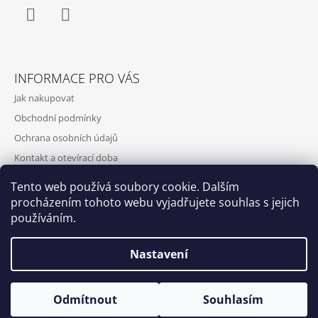
Facebook
Instagram
INFORMACE PRO VÁS
Jak nakupovat
Obchodní podmínky
Ochrana osobních údajů
Kontakt a otevírací doba
Doprava a platba
Tento web používá soubory cookie. Dalším
O nás
procházením tohoto webu vyjadřujete souhlas s jejich
používáním.
Nastavení
Qubus
DoxByQubus
© 2026 DOX BY QUBUS. Všechna práva
Vytvořil Shoptet
Otevírací doba: Úterý - Neděle 11:00 - 19:00 ⎮ Pátek 6.8. - Neděle
Odmítnout
Souhlasím
vyhrazena.
9.8. 2026 z provozních důvodů zavřeno.