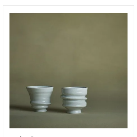
P
A
V
R
J
Ý
O
Í
P
D
T
I
U
?
S
K
P
T
R
Ů
O
D
HLEDAT
U
K
T
D
O
Ů
P
O
R
U
Č
U