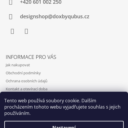
+420‭ 601 002 250
designshop@doxbyqubus.cz
Facebook
Instagram
INFORMACE PRO VÁS
Jak nakupovat
Obchodní podmínky
Ochrana osobních údajů
Kontakt a otevírací doba
Doprava a platba
Tento web používá soubory cookie. Dalším
O nás
procházením tohoto webu vyjadřujete souhlas s jejich
používáním.
Nastavení