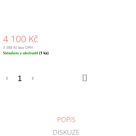
J
E
M
E
4 100 Kč
3 388 Kč bez DPH
Měrná
Skladem v obchodě
(1 ks)
cena:
DO
KOŠÍKU
POPIS
DISKUZE