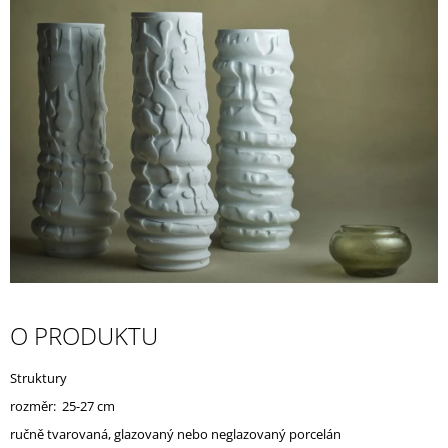
A
J
Í
T
?
HLEDAT
D
O PRODUKTU
O
P
O
Struktury
R
rozměr: 25-27 cm
U
Č
ručně tvarovaná, glazovaný nebo neglazovaný porcelán
U