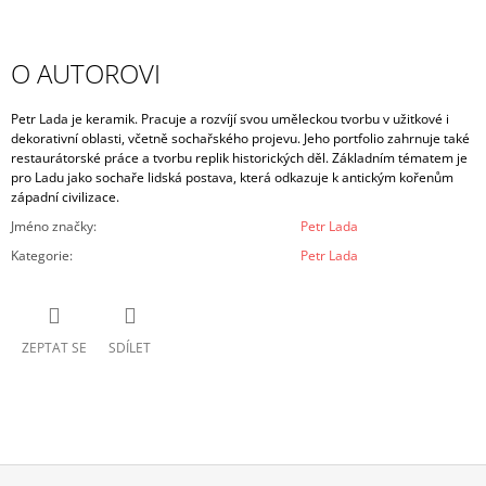
O AUTOROVI
Petr Lada je keramik. Pracuje a rozvíjí svou uměleckou tvorbu v užitkové i
dekorativní oblasti, včetně sochařského projevu. Jeho portfolio zahrnuje také
restaurátorské práce a tvorbu replik historických děl. Základním tématem je
pro Ladu jako sochaře lidská postava, která odkazuje k antickým kořenům
západní civilizace.
Jméno značky
:
Petr Lada
Kategorie
:
Petr Lada
ZEPTAT SE
SDÍLET