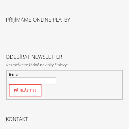
Z
Á
PŘIJÍMÁME ONLINE PLATBY
P
A
T
Í
ODEBÍRAT NEWSLETTER
Nezmeškejte žádné novinky či slevy!
E-mail
PŘIHLÁSIT SE
KONTAKT