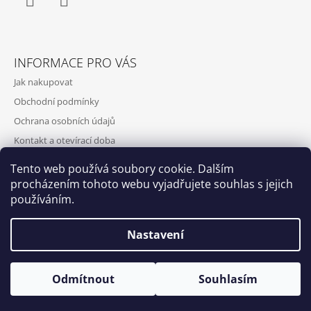
Facebook
Instagram
INFORMACE PRO VÁS
Jak nakupovat
Obchodní podmínky
Ochrana osobních údajů
Kontakt a otevírací doba
Doprava a platba
Tento web používá soubory cookie. Dalším
O nás
procházením tohoto webu vyjadřujete souhlas s jejich
používáním.
Nastavení
Qubus
DoxByQubus
© 2026 DOX BY QUBUS. Všechna práva
Vytvořil Shoptet
Otevírací doba: Úterý - Neděle 11:00 - 19:00 ⎮ Pátek 6.8. - Neděle
Odmítnout
Souhlasím
vyhrazena.
9.8. 2026 z provozních důvodů zavřeno.