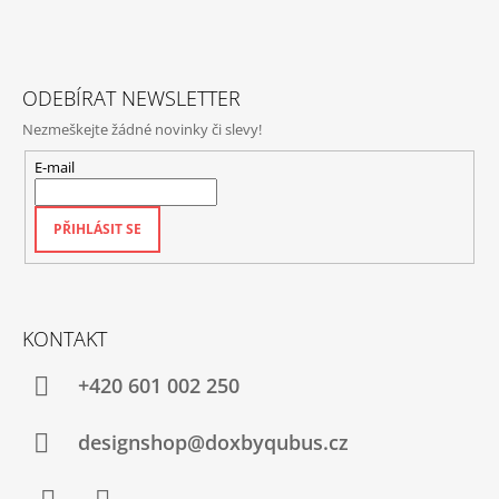
A
V
T
Ý
P
Í
I
S
ODEBÍRAT NEWSLETTER
U
Nezmeškejte žádné novinky či slevy!
E-mail
PŘIHLÁSIT SE
KONTAKT
+420‭ 601 002 250
designshop@doxbyqubus.cz