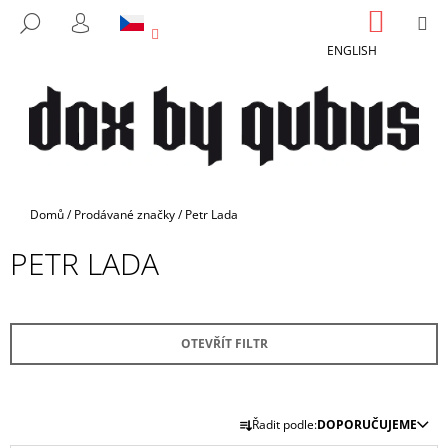
K
Přejít
NÁKUP
M
HLEDAT
na
KOŠÍK
O
PŘIHLÁŠENÍ
ZPĚT
ZPĚT
obsah
ENGLISH
Š
Í
C
K
O
P
O
T
Domů
/
Prodávané značky
/
Petr Lada
Ř
PETR LADA
E
B
U
J
OTEVŘÍT FILTR
E
T
Ř
E
Řadit podle:
DOPORUČUJEME
A
N