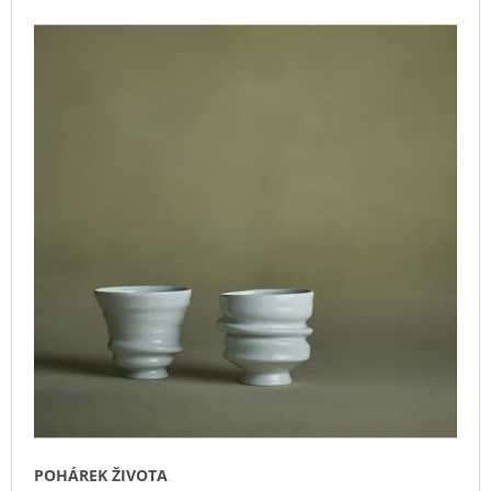
V
Z
A
Ý
E
J
P
N
Í
I
Í
T
S
P
?
P
R
R
O
O
D
D
U
HLEDAT
U
K
K
T
T
Ů
D
Ů
O
P
O
R
U
Č
POHÁREK ŽIVOTA
U