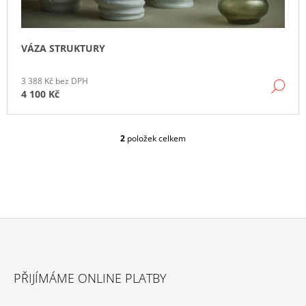
VÁZA STRUKTURY
3 388 Kč bez DPH
DE
4 100 Kč
2
položek celkem
O
V
L
Á
D
A
C
Í
P
Z
R
Á
V
PŘIJÍMÁME ONLINE PLATBY
P
K
Y