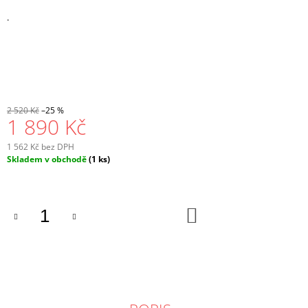
.
2 520 Kč
–25 %
1 890 Kč
1 562 Kč bez DPH
Měrná
Skladem v obchodě
(1 ks)
cena:
DO
KOŠÍKU