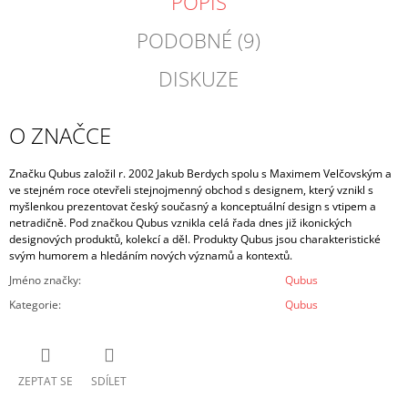
POPIS
PODOBNÉ (9)
DISKUZE
O ZNAČCE
Značku Qubus založil r. 2002 Jakub Berdych spolu s Maximem Velčovským a
ve stejném roce otevřeli stejnojmenný obchod s designem, který vznikl s
myšlenkou prezentovat český současný a konceptuální design s vtipem a
netradičně. Pod značkou Qubus vznikla celá řada dnes již ikonických
designových produktů, kolekcí a děl. Produkty Qubus jsou charakteristické
svým humorem a hledáním nových významů a kontextů.
Jméno značky
:
Qubus
Kategorie
:
Qubus
ZEPTAT SE
SDÍLET