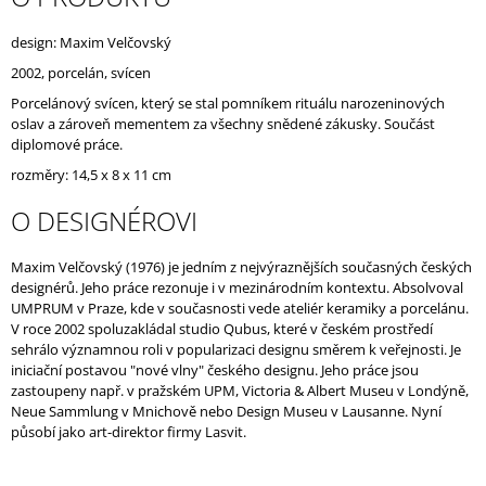
J
E
design: Maxim Velčovský
M
2002, porcelán, svícen
E
Porcelánový svícen, který se stal pomníkem rituálu narozeninových
oslav a zároveň mementem za všechny snědené zákusky. Součást
diplomové práce.
rozměry: 14,5 x 8 x 11 cm
O DESIGNÉROVI
Maxim Velčovský (1976) je jedním z nejvýraznějších současných českých
designérů. Jeho práce rezonuje i v mezinárodním kontextu. Absolvoval
UMPRUM v Praze, kde v současnosti vede ateliér keramiky a porcelánu.
V roce 2002 spoluzakládal studio Qubus, které v českém prostředí
sehrálo významnou roli v popularizaci designu směrem k veřejnosti. Je
iniciační postavou "nové vlny" českého designu. Jeho práce jsou
zastoupeny např. v pražském UPM, Victoria & Albert Museu v Londýně,
Neue Sammlung v Mnichově nebo Design Museu v Lausanne. Nyní
působí jako art-direktor firmy Lasvit.