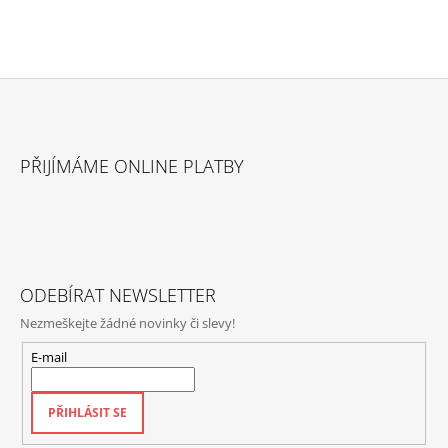
Z
Á
PŘIJÍMÁME ONLINE PLATBY
P
A
T
Í
ODEBÍRAT NEWSLETTER
Nezmeškejte žádné novinky či slevy!
E-mail
PŘIHLÁSIT SE