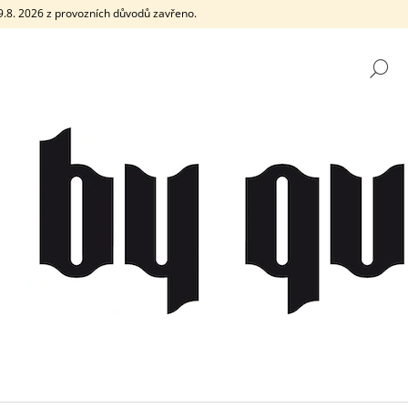
e 9.8. 2026 z provozních důvodů zavřeno.
H
CO POTŘEBUJETE NAJÍT?
HLEDAT
DOPORUČUJEME