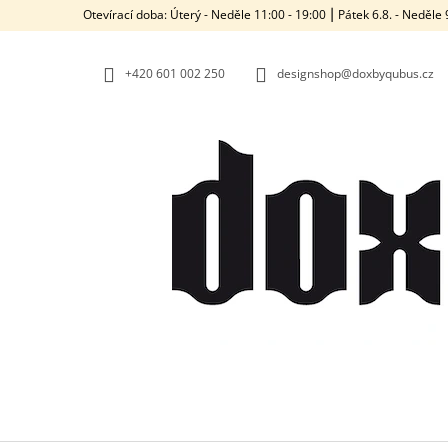
K
Přejít
Otevírací doba: Úterý - Neděle 11:00 - 19:00 ⎮ Pátek 6.8. - Neděl
na
O
ZPĚT
ZPĚT
obsah
DO
DO
Š
OBCHODU
OBCHODU
+420‭ 601 002 250
designshop@doxbyqubus.cz
Í
K