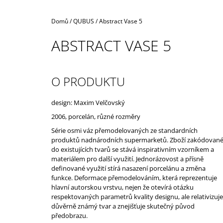
Domů
/
QUBUS
/
Abstract Vase 5
ABSTRACT VASE 5
O PRODUKTU
design: Maxim Velčovský
2006, porcelán, různé rozměry
Série osmi váz přemodelovaných ze standardních
produktů nadnárodních supermarketů. Zboží zakódovan
do existujících tvarů se stává inspirativním vzorníkem a
materiálem pro další využití. Jednorázovost a přísně
definované využití stírá nasazení porcelánu a změna
funkce. Deformace přemodelováním, která reprezentuje
hlavní autorskou vrstvu, nejen že otevírá otázku
respektovaných parametrů kvality designu, ale relativizuje
důvěrně známý tvar a znejišťuje skutečný původ
předobrazu.