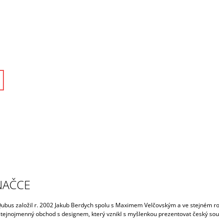
NAČCE
ubus založil r. 2002 Jakub Berdych spolu s Maximem Velčovským a ve stejném r
 stejnojmenný obchod s designem, který vznikl s myšlenkou prezentovat český so