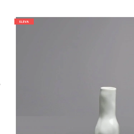
SLEVA
é