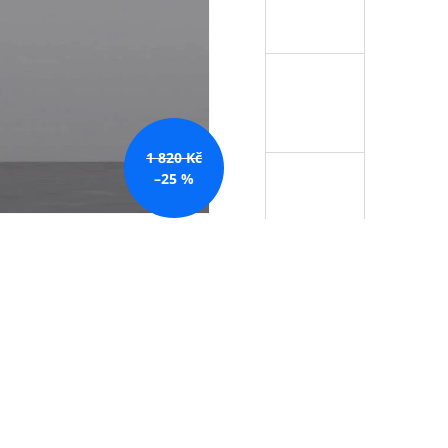
1 820 Kč
–25 %