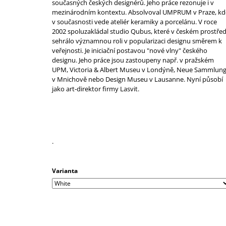
současných českých designérů. Jeho práce rezonuje i v
mezinárodním kontextu. Absolvoval UMPRUM v Praze, kd
v současnosti vede ateliér keramiky a porcelánu. V roce
2002 spoluzakládal studio Qubus, které v českém prostřed
sehrálo významnou roli v popularizaci designu směrem k
veřejnosti. Je iniciační postavou "nové vlny" českého
designu. Jeho práce jsou zastoupeny např. v pražském
UPM, Victoria & Albert Museu v Londýně, Neue Sammlun
v Mnichově nebo Design Museu v Lausanne. Nyní působí
jako art-direktor firmy Lasvit.
.
Varianta