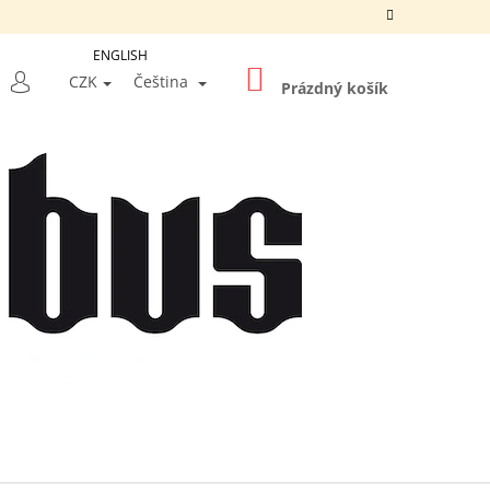
ENGLISH
NÁKUPNÍ
LEDAT
CZK
Čeština
KOŠÍK
Prázdný košík
PŘIHLÁŠENÍ