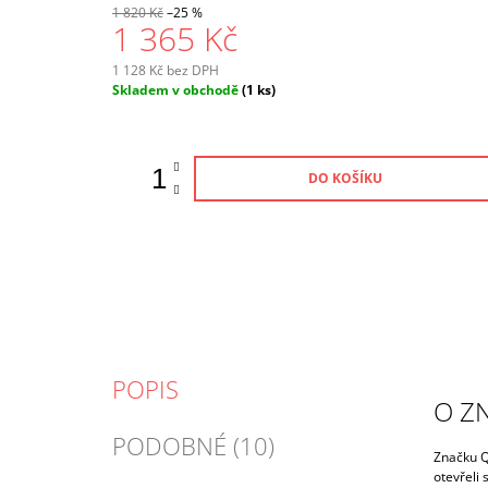
1 820 Kč
–25 %
1 365 Kč
1 128 Kč bez DPH
Měrná
Skladem v obchodě
(1 ks)
cena:
DO KOŠÍKU
POPIS
O Z
PODOBNÉ (10)
Značku Q
otevřeli