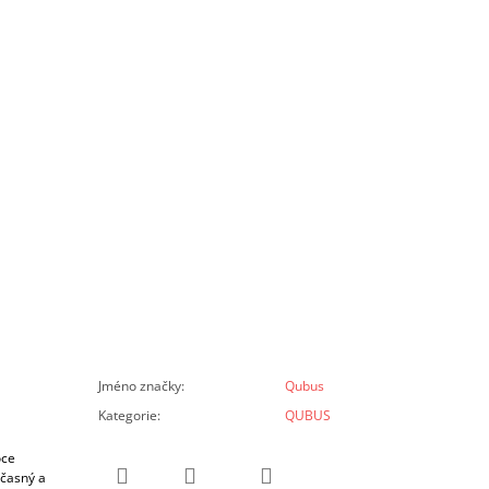
Jméno značky
:
Qubus
Kategorie
:
QUBUS
oce
učasný a