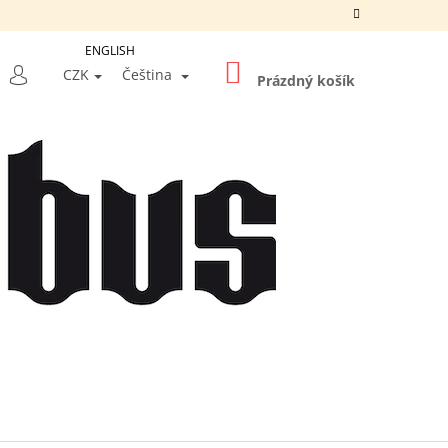
ENGLISH
NÁKUPNÍ
LEDAT
CZK
Čeština
KOŠÍK
Prázdný košík
PŘIHLÁŠENÍ