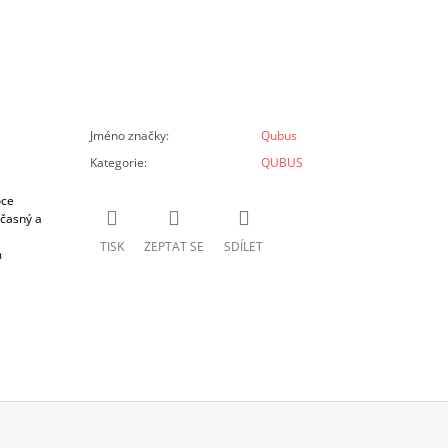
Jméno značky
:
Qubus
Kategorie
:
QUBUS
oce
učasný a
TISK
ZEPTAT SE
SDÍLET
m