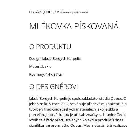
Domů
/
QUBUS
/
Mlékovka pískovaná
MLÉKOVKA PÍSKOVANÁ
O PRODUKTU
Design: Jakub Berdych Karpelis
Materiál: sklo
Rozměry: 14 x 37 cm
O DESIGNÉROVI
Jakub Berdych Karpelis je spoluzakladatel studia Qubus. O
jeho vzniku v roce 2002, se věnuje především konceptuáln
tvorbě v tradičních českých materiálech jako je sklo a
porcelán. Jeho zásluhou je přesah značky za hranice Čech 
vznik celé řady prací, ucelených kolekcí a produktů dnes
signifikantní pro značku Qubus. Mezi nejznámější realizac