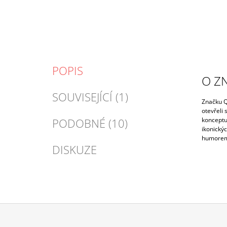
POPIS
O Z
SOUVISEJÍCÍ (1)
Značku Q
otevřeli
PODOBNÉ (10)
konceptu
ikonický
humorem 
DISKUZE