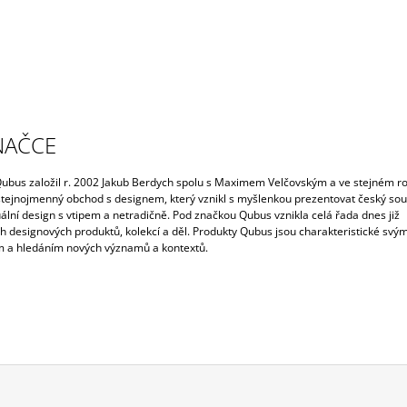
NAČCE
ubus založil r. 2002 Jakub Berdych spolu s Maximem Velčovským a ve stejném r
 stejnojmenný obchod s designem, který vznikl s myšlenkou prezentovat český so
ální design s vtipem a netradičně. Pod značkou Qubus vznikla celá řada dnes již
ch designových produktů, kolekcí a děl. Produkty Qubus jsou charakteristické svý
a hledáním nových významů a kontextů.