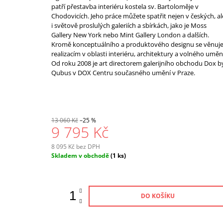
patří přestavba interiéru kostela sv. Bartoloměje v
Chodovicích. Jeho práce můžete spatřit nejen v českých, al
i světově proslulých galeriích a sbírkách, jako je Moss
Gallery New York nebo Mint Gallery London a dalších.
Kromě konceptuálního a produktového designu se věnuj
realizacím v oblasti interiéru, architektury a volného uměn
Od roku 2008 je art directorem galerijního obchodu Dox b
Qubus v DOX Centru současného umění v Praze.
13 060 Kč
–25 %
9 795 Kč
8 095 Kč bez DPH
Měrná
Skladem v obchodě
(1 ks)
cena:
DO KOŠÍKU