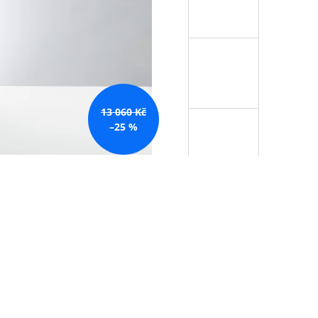
13 060 Kč
–25 %