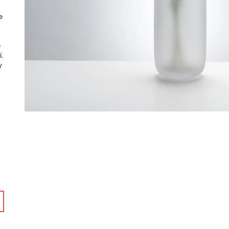
e
e
í.
y