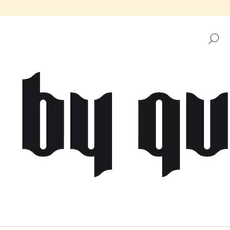
H
CO POTŘEBUJETE NAJÍT?
HLEDAT
DOPORUČUJEME