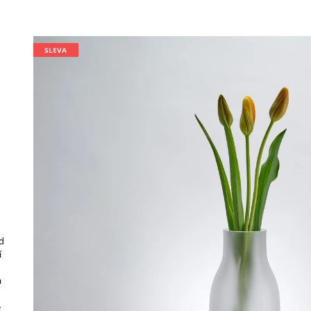
SLEVA
d
í
a
e