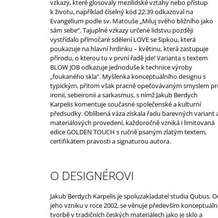
vzkazy, které glosovaly mezilidské vztahy nebo přístup
k životu, například číselný kód 22:39 odkazoval na
Evangelium podle sv. Matouše „Miluj svého bližního jako
sám sebe“. Tajuplné vzkazy určené lidstvu později
vystřídalo přímočaré sdělení LOVE se šipkou, která
poukazuje na hlavní hrdinku – květinu, která zastupuje
přírodu, o kterou tu v první řadě jde! Varianta s textem
BLOW JOB odkazuje jednoduše k technice výroby
„foukaného skla“.
Myšlenka konceptuálního designu s
typickým, přitom však pracně opečovávaným smyslem pr
ironii, sebeironii a sarkasmus, s nímž Jakub Berdych
Karpelis komentuje současné společenské a kulturní
předsudky.
Oblíbená váza získala řadu barevných variant 
materiálových provedení, každoročně vzniká i limitovaná
edice GOLDEN TOUCH s ručně psaným zlatým textem,
certifikátem pravosti a signaturou autora.
O DESIGNÉROVI
Jakub Berdych Karpelis je spoluzakladatel studia Qubus. O
jeho vzniku v roce 2002, se věnuje především konceptuáln
tvorbě v tradičních českých materiálech jako je sklo a