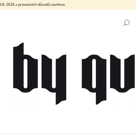
e 9.8. 2026 z provozních důvodů zavřeno.
H
CO POTŘEBUJETE NAJÍT?
HLEDAT
DOPORUČUJEME