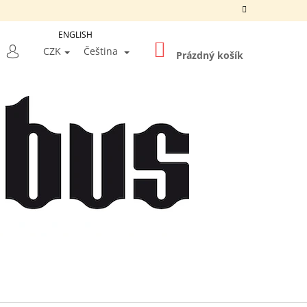
ENGLISH
NÁKUPNÍ
LEDAT
CZK
Čeština
KOŠÍK
Prázdný košík
PŘIHLÁŠENÍ