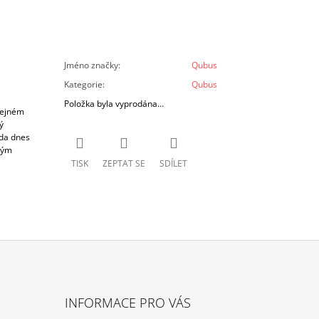
Jméno značky
:
Qubus
Kategorie
:
Qubus
Položka byla vyprodána…
tejném
ý
ada dnes
vým
TISK
ZEPTAT SE
SDÍLET
INFORMACE PRO VÁS