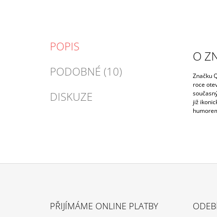
POPIS
O Z
PODOBNÉ (10)
Značku Q
roce ote
DISKUZE
současný
již ikoni
humorem 
Z
Á
PŘIJÍMÁME ONLINE PLATBY
ODEB
P