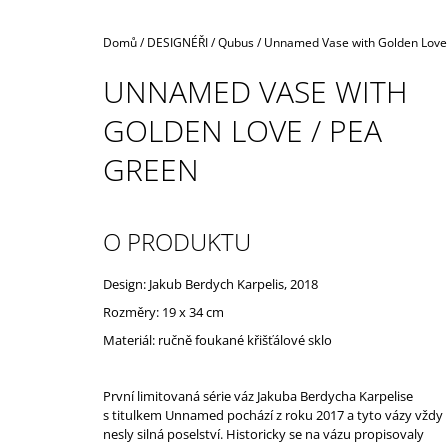
Domů
/
DESIGNÉŘI
/
Qubus
/
Unnamed Vase with Golden Love
UNNAMED VASE WITH
GOLDEN LOVE / PEA
GREEN
O PRODUKTU
Design: Jakub Berdych Karpelis, 2018
Rozměry: 19 x 34 cm
Materiál: ručně foukané křišťálové sklo
První limitovaná série váz Jakuba Berdycha Karpelise
s titulkem Unnamed pochází z roku 2017 a tyto vázy vždy
nesly silná poselství. Historicky se na vázu propisovaly