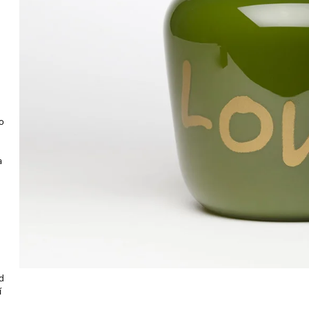
o
a
d
í