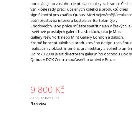
porcelán. Jeho zásluhou je přesah značky za hranice Čech 
vznik celé řady prací, ucelených kolekcí a produktů dnes
signifikantní pro značku Qubus. Mezi nejznámější realizac
patří přestavba interiéru kostela sv. Bartoloměje v
Chodovicích. Jeho práce můžete spatřit nejen v českých, al
i světově proslulých galeriích a sbírkách, jako je Moss
Gallery New York nebo Mint Gallery London a dalších.
Kromě konceptuálního a produktového designu se věnuj
realizacím v oblasti interiéru, architektury a volného uměn
Od roku 2008 je art directorem galerijního obchodu Dox b
Qubus v DOX Centru současného umění v Praze.
9 800 Kč
8 099 Kč bez DPH
Měrná
Na dotaz
cena: