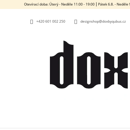
K
Přejít
Otevírací doba: Úterý - Neděle 11:00 - 19:00 ⎮ Pátek 6.8. - Neděl
na
O
ZPĚT
ZPĚT
obsah
DO
DO
Š
OBCHODU
OBCHODU
+420‭ 601 002 250
designshop@doxbyqubus.cz
Í
K