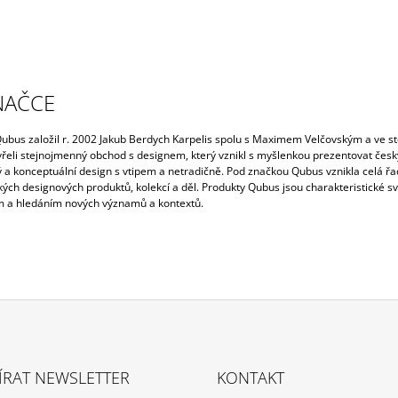
NAČCE
ubus založil r. 2002 Jakub Berdych Karpelis spolu s Maximem Velčovským a ve s
vřeli stejnojmenný obchod s designem, který vznikl s myšlenkou prezentovat česk
 a konceptuální design s vtipem a netradičně. Pod značkou Qubus vznikla celá ř
ckých designových produktů, kolekcí a děl. Produkty Qubus jsou charakteristické s
a hledáním nových významů a kontextů.
ÍRAT NEWSLETTER
KONTAKT