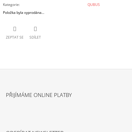
Kategorie
:
QUBUS
Položka byla vyprodána…
ZEPTAT SE
SDÍLET
Z
Á
PŘIJÍMÁME ONLINE PLATBY
P
A
T
Í