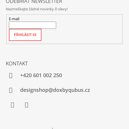
ODEBÍRAT NEWSLETTER
Nezmeškejte žádné novinky či slevy!
E-mail
PŘIHLÁSIT SE
KONTAKT
+420‭ 601 002 250
designshop@doxbyqubus.cz
Facebook
Instagram