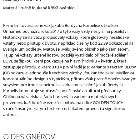
J
Materiál: ručně foukané křišťálové sklo
E
M
E
První limitovaná série váz Jakuba Berdycha Karpelise s titulkem
Unnamed pochází z roku 2017 a tyto vázy vždy nesly silná poselství.
Historicky se na vázu propisovaly vzkazy, které glosovaly mezilidské
vztahy nebo přístup k životu, například číselný kód 22:39 odkazoval na
Evangelium podle sv. Matouše „Miluj svého bližního jako sám sebe“.
Tajuplné vzkazy určené lidstvu později vystřídalo přímočaré sdělení
LOVE se šipkou, která poukazuje na hlavní hrdinku – květinu, která
zastupuje přírodu, o kterou tu v první řadě jde! Varianta s textem
BLOW
JOB odkazuje jednoduše k technice výroby „foukaného skla“.
Myšlenka
konceptuálního designu s typickým, přitom však pracně opečovávaným
smyslem pro ironii, sebeironii a sarkasmus, s nímž Jakub Berdych
Karpelis komentuje současné společenské a kulturní předsudky.
Oblíbená váza získala řadu barevných variant a materiálových
provedení, každoročně vzniká i limitovaná edice GOLDEN TOUCH
s ručně psaným zlatým textem, certifikátem pravosti a signaturou
autora.
O DESIGNÉROVI