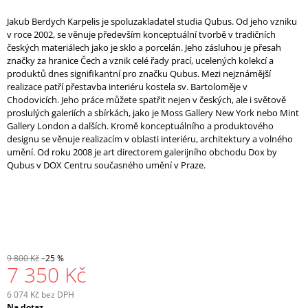
Jakub Berdych Karpelis je spoluzakladatel studia Qubus. Od jeho vzniku
v roce 2002, se věnuje především konceptuální tvorbě v tradičních
českých materiálech jako je sklo a porcelán. Jeho zásluhou je přesah
značky za hranice Čech a vznik celé řady prací, ucelených kolekcí a
produktů dnes signifikantní pro značku Qubus. Mezi nejznámější
realizace patří přestavba interiéru kostela sv. Bartoloměje v
Chodovicích. Jeho práce můžete spatřit nejen v českých, ale i světově
proslulých galeriích a sbírkách, jako je Moss Gallery New York nebo Mint
Gallery London a dalších. Kromě konceptuálního a produktového
designu se věnuje realizacím v oblasti interiéru, architektury a volného
umění. Od roku 2008 je art directorem galerijního obchodu Dox by
Qubus v DOX Centru současného umění v Praze.
9 800 Kč
–25 %
7 350 Kč
6 074 Kč bez DPH
Měrná
Na dotaz