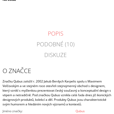
cena:
POPIS
PODOBNÉ (10)
DISKUZE
O ZNAČCE
Značku Qubus založil r. 2002 Jakub Berdych Karpelis spolu s Maximem
Velčovským a ve stejném roce otevřeli stejnojmenný obchod s designem,
který vznikl s myšlenkou prezentovat český současný a konceptuální design s
vtipem a netradičně. Pod značkou Qubus vznikla celá řada dnes již ikonických
designových produktů, kolekcí a děl. Produkty Qubus jsou charakteristické
svým humorem a hledáním nových významů a kontextů.
Jméno značky
:
Qubus