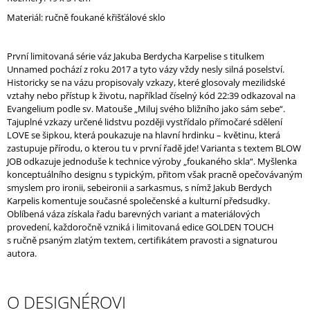
J
Materiál: ručně foukané křišťálové sklo
E
M
E
První limitovaná série váz Jakuba Berdycha Karpelise s titulkem
Unnamed pochází z roku 2017 a tyto vázy vždy nesly silná poselství.
Historicky se na vázu propisovaly vzkazy, které glosovaly mezilidské
vztahy nebo přístup k životu, například číselný kód 22:39 odkazoval na
Evangelium podle sv. Matouše „Miluj svého bližního jako sám sebe“.
Tajuplné vzkazy určené lidstvu později vystřídalo přímočaré sdělení
LOVE se šipkou, která poukazuje na hlavní hrdinku – květinu, která
zastupuje přírodu, o kterou tu v první řadě jde! Varianta s textem
BLOW
JOB odkazuje jednoduše k technice výroby „foukaného skla“.
Myšlenka
konceptuálního designu s typickým, přitom však pracně opečovávaným
smyslem pro ironii, sebeironii a sarkasmus, s nímž Jakub Berdych
Karpelis komentuje současné společenské a kulturní předsudky.
Oblíbená váza získala řadu barevných variant a materiálových
provedení, každoročně vzniká i limitovaná edice GOLDEN TOUCH
s ručně psaným zlatým textem, certifikátem pravosti a signaturou
autora.
O DESIGNÉROVI