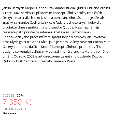
Jakub Berdych Karpelis je spoluzakladatel studia Qubus. Od jeho vzniku
v roce 2002, se věnuje především konceptuální tvorbě v tradičních
českých materiálech jako je sklo a porcelán. Jeho zásluhou je přesah
značky za hranice Čech a vznik celé řady prací, ucelených kolekcí a
produktů dnes signifikantní pro značku Qubus. Mezi nejznámější
realizace patří přestavba interiéru kostela sv. Bartoloměje v
Chodovicích. Jeho práce můžete spatřit nejen v českých, ale i světově
proslulých galeriích a sbírkách, jako je Moss Gallery New York nebo Mint
Gallery London a dalších. Kromě konceptuálního a produktového
designu se věnuje realizacím v oblasti interiéru, architektury a volného
umění. Od roku 2008 je art directorem galerijního obchodu Dox by
Qubus v DOX Centru současného umění v Praze.
9 800 Kč
–25 %
7 350 Kč
6 074 Kč bez DPH
Měrná
Na dotaz