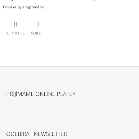
Položka byla vyprodána…
ZEPTAT SE
SDÍLET
Z
Á
PŘIJÍMÁME ONLINE PLATBY
P
A
T
Í
ODEBÍRAT NEWSLETTER