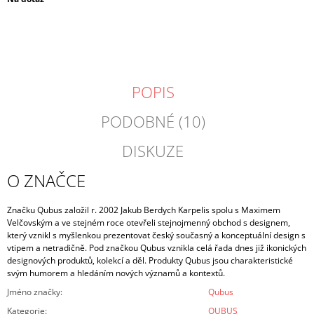
cena:
POPIS
PODOBNÉ (10)
DISKUZE
O ZNAČCE
Značku Qubus založil r. 2002 Jakub Berdych Karpelis spolu s Maximem
Velčovským a ve stejném roce otevřeli stejnojmenný obchod s designem,
který vznikl s myšlenkou prezentovat český současný a konceptuální design s
vtipem a netradičně. Pod značkou Qubus vznikla celá řada dnes již ikonických
designových produktů, kolekcí a děl. Produkty Qubus jsou charakteristické
svým humorem a hledáním nových významů a kontextů.
Jméno značky
:
Qubus
Kategorie
:
QUBUS