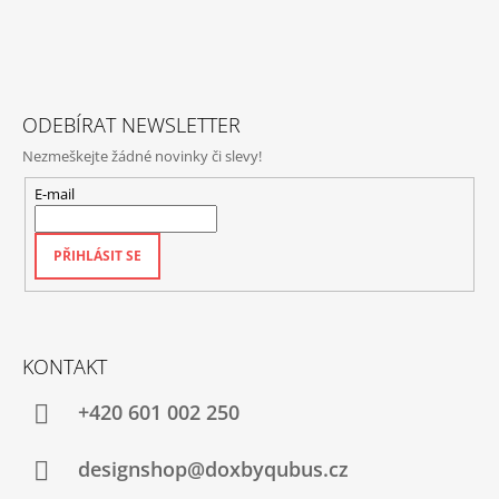
A
T
Í
ODEBÍRAT NEWSLETTER
Nezmeškejte žádné novinky či slevy!
E-mail
PŘIHLÁSIT SE
KONTAKT
+420‭ 601 002 250
designshop@doxbyqubus.cz