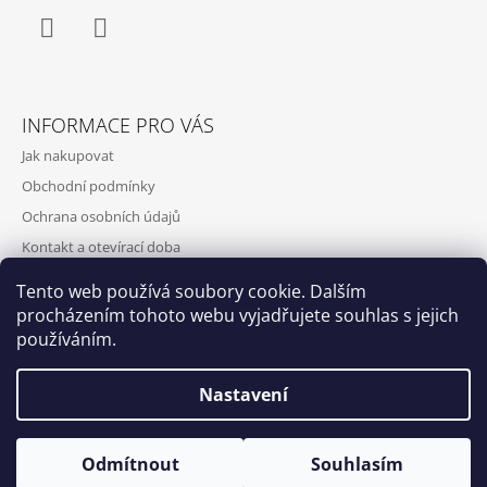
Facebook
Instagram
INFORMACE PRO VÁS
Jak nakupovat
Obchodní podmínky
Ochrana osobních údajů
Kontakt a otevírací doba
Doprava a platba
Tento web používá soubory cookie. Dalším
O nás
procházením tohoto webu vyjadřujete souhlas s jejich
používáním.
Nastavení
Qubus
DoxByQubus
© 2026 DOX BY QUBUS. Všechna práva
Vytvořil Shoptet
Odmítnout
Souhlasím
vyhrazena.
Otevírací doba: Úterý - Neděle 11:00 - 19:00