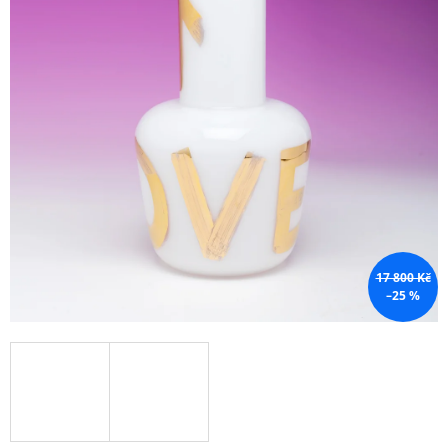
A
J
Í
T
?
HLEDAT
17 800 Kč
–25 %
D
O
P
O
R
U
Č
U