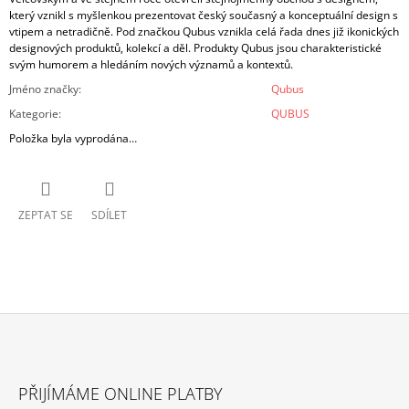
který vznikl s myšlenkou prezentovat český současný a konceptuální design s
vtipem a netradičně. Pod značkou Qubus vznikla celá řada dnes již ikonických
designových produktů, kolekcí a děl. Produkty Qubus jsou charakteristické
svým humorem a hledáním nových významů a kontextů.
Jméno značky
:
Qubus
Kategorie
:
QUBUS
Položka byla vyprodána…
ZEPTAT SE
SDÍLET
Z
Á
PŘIJÍMÁME ONLINE PLATBY
P