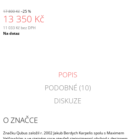
17 800 Kč
–25 %
13 350 Kč
11 033 Kč bez DPH
Měrná
Na dotaz
cena:
POPIS
PODOBNÉ (10)
DISKUZE
O ZNAČCE
Značku Qubus založil r. 2002 Jakub Berdych Karpelis spolu s Maximem
Velčovským a ve stejném roce otevřeli stejnojmenný obchod s designem,