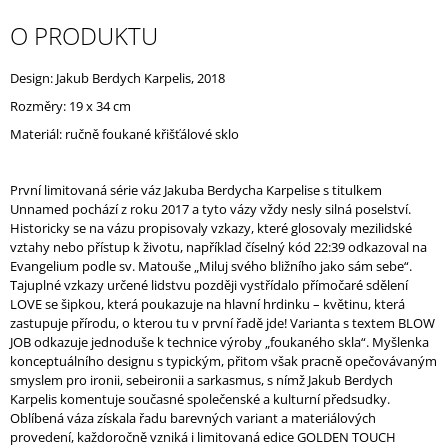
J
O PRODUKTU
E
M
E
Design: Jakub Berdych Karpelis, 2018
Rozměry: 19 x 34 cm
Materiál: ručně foukané křišťálové sklo
První limitovaná série váz Jakuba Berdycha Karpelise s titulkem
Unnamed pochází z roku 2017 a tyto vázy vždy nesly silná poselství.
Historicky se na vázu propisovaly vzkazy, které glosovaly mezilidské
vztahy nebo přístup k životu, například číselný kód 22:39 odkazoval na
Evangelium podle sv. Matouše „Miluj svého bližního jako sám sebe“.
Tajuplné vzkazy určené lidstvu později vystřídalo přímočaré sdělení
LOVE se šipkou, která poukazuje na hlavní hrdinku – květinu, která
zastupuje přírodu, o kterou tu v první řadě jde! Varianta s textem
BLOW
JOB odkazuje jednoduše k technice výroby „foukaného skla“.
Myšlenka
konceptuálního designu s typickým, přitom však pracně opečovávaným
smyslem pro ironii, sebeironii a sarkasmus, s nímž Jakub Berdych
Karpelis komentuje současné společenské a kulturní předsudky.
Oblíbená váza získala řadu barevných variant a materiálových
provedení, každoročně vzniká i limitovaná edice GOLDEN TOUCH