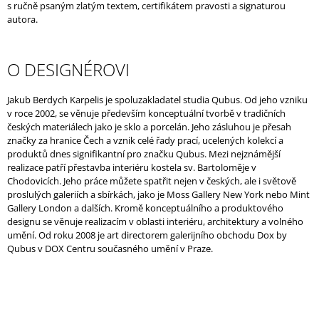
s ručně psaným zlatým textem, certifikátem pravosti a signaturou
autora.
O DESIGNÉROVI
Jakub Berdych Karpelis je spoluzakladatel studia Qubus. Od jeho vzniku
v roce 2002, se věnuje především konceptuální tvorbě v tradičních
českých materiálech jako je sklo a porcelán. Jeho zásluhou je přesah
značky za hranice Čech a vznik celé řady prací, ucelených kolekcí a
produktů dnes signifikantní pro značku Qubus. Mezi nejznámější
realizace patří přestavba interiéru kostela sv. Bartoloměje v
Chodovicích. Jeho práce můžete spatřit nejen v českých, ale i světově
proslulých galeriích a sbírkách, jako je Moss Gallery New York nebo Mint
Gallery London a dalších. Kromě konceptuálního a produktového
designu se věnuje realizacím v oblasti interiéru, architektury a volného
umění. Od roku 2008 je art directorem galerijního obchodu Dox by
Qubus v DOX Centru současného umění v Praze.