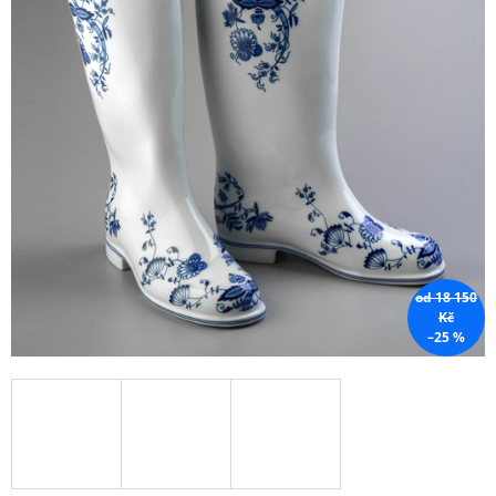
A
J
Í
T
?
HLEDAT
od 18 150
Kč
–25 %
D
O
P
O
R
U
Č
U