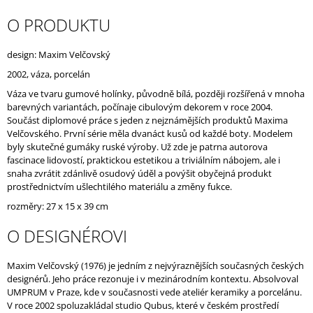
J
O PRODUKTU
E
M
E
design: Maxim Velčovský
2002, váza, porcelán
Váza ve tvaru gumové holínky, původně bílá, později rozšířená v mnoha
barevných variantách, počínaje cibulovým dekorem v roce 2004.
Součást diplomové práce s jeden z nejznámějších produktů Maxima
Velčovského. První série měla dvanáct kusů od každé boty. Modelem
byly skutečné gumáky ruské výroby. Už zde je patrna autorova
fascinace lidovostí, praktickou estetikou a triviálním nábojem, ale i
snaha zvrátit zdánlivě osudový úděl a povýšit obyčejná produkt
prostřednictvím ušlechtilého materiálu a změny fukce.
rozměry: 27 x 15 x 39 cm
O DESIGNÉROVI
Maxim Velčovský (1976) je jedním z nejvýraznějších současných českých
designérů. Jeho práce rezonuje i v mezinárodním kontextu. Absolvoval
UMPRUM v Praze, kde v současnosti vede ateliér keramiky a porcelánu.
V roce 2002 spoluzakládal studio Qubus, které v českém prostředí