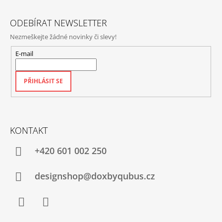
Í
ODEBÍRAT NEWSLETTER
Nezmeškejte žádné novinky či slevy!
E-mail
PŘIHLÁSIT SE
KONTAKT
+420‭ 601 002 250
designshop@doxbyqubus.cz
Facebook
Instagram