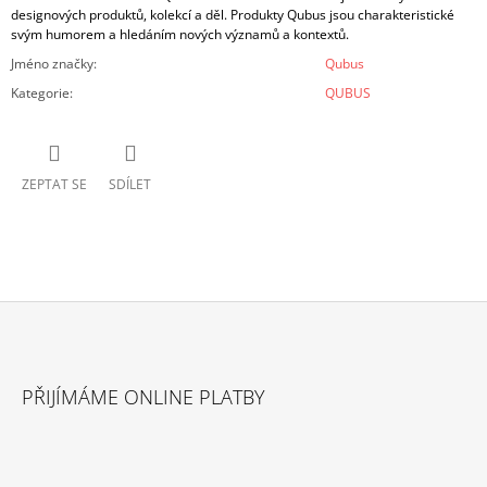
designových produktů, kolekcí a děl. Produkty Qubus jsou charakteristické
svým humorem a hledáním nových významů a kontextů.
Jméno značky
:
Qubus
Kategorie
:
QUBUS
ZEPTAT SE
SDÍLET
Z
Á
PŘIJÍMÁME ONLINE PLATBY
P
A
T