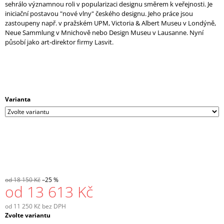
sehrálo významnou roli v popularizaci designu směrem k veřejnosti. Je
iniciační postavou "nové vlny" českého designu. Jeho práce jsou
zastoupeny např. v pražském UPM, Victoria & Albert Museu v Londýně,
Neue Sammlung v Mnichově nebo Design Museu v Lausanne. Nyní
působí jako art-direktor firmy Lasvit.
Varianta
od 18 150 Kč
–25 %
od
13 613 Kč
od
11 250 Kč
bez DPH
Měrná
Zvolte variantu
cena: