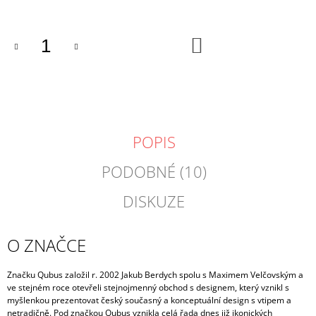
DO
KOŠÍKU
POPIS
PODOBNÉ (10)
DISKUZE
O ZNAČCE
Značku Qubus založil r. 2002 Jakub Berdych spolu s Maximem Velčovským a
ve stejném roce otevřeli stejnojmenný obchod s designem, který vznikl s
myšlenkou prezentovat český současný a konceptuální design s vtipem a
netradičně. Pod značkou Qubus vznikla celá řada dnes již ikonických