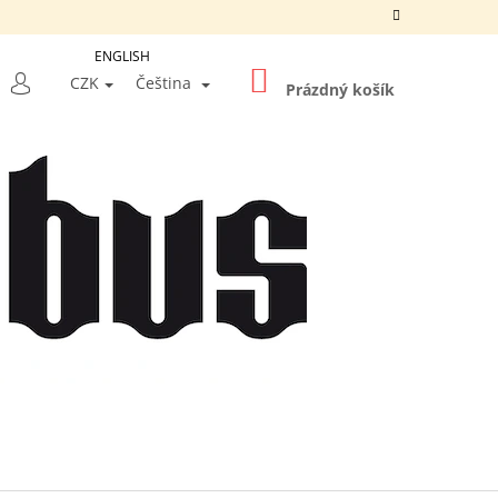
ENGLISH
NÁKUPNÍ
LEDAT
CZK
Čeština
KOŠÍK
Prázdný košík
PŘIHLÁŠENÍ