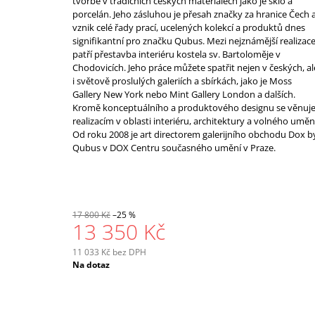
tvorbě v tradičních českých materiálech jako je sklo a
porcelán. Jeho zásluhou je přesah značky za hranice Čech 
vznik celé řady prací, ucelených kolekcí a produktů dnes
signifikantní pro značku Qubus. Mezi nejznámější realizac
patří přestavba interiéru kostela sv. Bartoloměje v
Chodovicích. Jeho práce můžete spatřit nejen v českých, al
i světově proslulých galeriích a sbírkách, jako je Moss
Gallery New York nebo Mint Gallery London a dalších.
Kromě konceptuálního a produktového designu se věnuj
realizacím v oblasti interiéru, architektury a volného uměn
Od roku 2008 je art directorem galerijního obchodu Dox b
Qubus v DOX Centru současného umění v Praze.
17 800 Kč
–25 %
13 350 Kč
11 033 Kč bez DPH
Měrná
Na dotaz
cena: