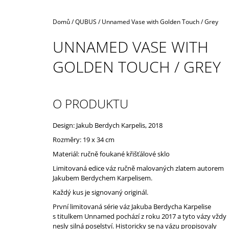
Domů
/
QUBUS
/
Unnamed Vase with Golden Touch / Grey
UNNAMED VASE WITH
GOLDEN TOUCH / GREY
O PRODUKTU
Design: Jakub Berdych Karpelis, 2018
Rozměry: 19 x 34 cm
Materiál: ručně foukané křišťálové sklo
Limitovaná edice váz ručně malovaných zlatem autorem
Jakubem Berdychem Karpelisem.
Každý kus je signovaný originál.
První limitovaná série váz Jakuba Berdycha Karpelise
s titulkem Unnamed pochází z roku 2017 a tyto vázy vždy
nesly silná poselství. Historicky se na vázu propisovaly