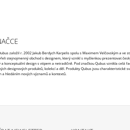
NAČCE
ubus založil r. 2002 Jakub Berdych Karpelis spolu s Maximem Velčovským a ve s
vřeli stejnojmenný obchod s designem, který vznikl s myšlenkou prezentovat česk
 a konceptuální design s vtipem a netradičně. Pod značkou Qubus vznikla celá ř
ckých designových produktů, kolekcí a děl. Produkty Qubus jsou charakteristické s
a hledáním nových významů a kontextů.