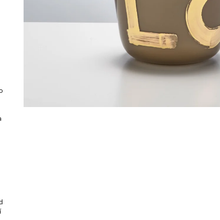
o
a
d
í