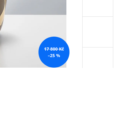
17 800 Kč
–25 %