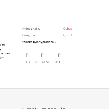
Jméno značky
:
Qubus
Kategorie
:
QUBUS
Položka byla vyprodána…
tejném
ý
ada dnes
vým
TISK
ZEPTAT SE
SDÍLET