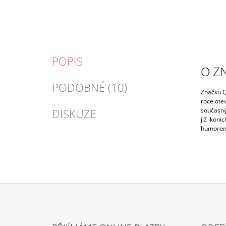
POPIS
O Z
PODOBNÉ (10)
Značku Q
roce ote
DISKUZE
současný
již ikoni
humorem 
Z
Á