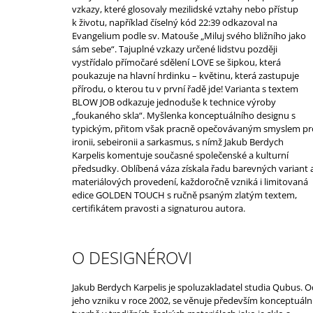
vzkazy, které glosovaly mezilidské vztahy nebo přístup
k životu, například číselný kód 22:39 odkazoval na
Evangelium podle sv. Matouše „Miluj svého bližního jako
sám sebe“. Tajuplné vzkazy určené lidstvu později
vystřídalo přímočaré sdělení LOVE se šipkou, která
poukazuje na hlavní hrdinku – květinu, která zastupuje
přírodu, o kterou tu v první řadě jde! Varianta s textem
BLOW JOB odkazuje jednoduše k technice výroby
„foukaného skla“.
Myšlenka konceptuálního designu s
typickým, přitom však pracně opečovávaným smyslem pr
ironii, sebeironii a sarkasmus, s nímž Jakub Berdych
Karpelis komentuje současné společenské a kulturní
předsudky.
Oblíbená váza získala řadu barevných variant 
materiálových provedení, každoročně vzniká i limitovaná
edice GOLDEN TOUCH s ručně psaným zlatým textem,
certifikátem pravosti a signaturou autora.
O DESIGNÉROVI
Jakub Berdych Karpelis je spoluzakladatel studia Qubus. O
jeho vzniku v roce 2002, se věnuje především konceptuáln