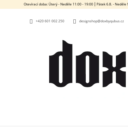
K
Přejít
Otevírací doba: Úterý - Neděle 11:00 - 19:00 ⎮ Pátek 6.8. - Neděl
na
O
ZPĚT
ZPĚT
obsah
DO
DO
Š
OBCHODU
OBCHODU
+420‭ 601 002 250
designshop@doxbyqubus.cz
Í
K