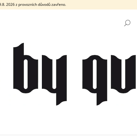
e 9.8. 2026 z provozních důvodů zavřeno.
H
CO POTŘEBUJETE NAJÍT?
HLEDAT
DOPORUČUJEME