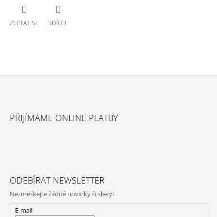
ZEPTAT SE
SDÍLET
Z
Á
PŘIJÍMÁME ONLINE PLATBY
P
A
T
Í
ODEBÍRAT NEWSLETTER
Nezmeškejte žádné novinky či slevy!
E-mail