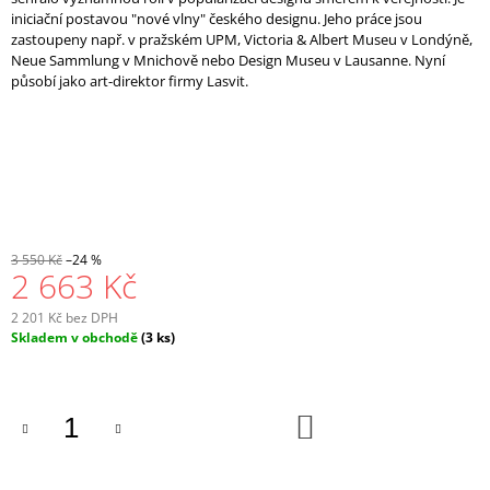
iniciační postavou "nové vlny" českého designu. Jeho práce jsou
zastoupeny např. v pražském UPM, Victoria & Albert Museu v Londýně,
Neue Sammlung v Mnichově nebo Design Museu v Lausanne. Nyní
působí jako art-direktor firmy Lasvit.
3 550 Kč
–24 %
2 663 Kč
2 201 Kč bez DPH
Měrná
Skladem v obchodě
(3 ks)
cena:
DO
KOŠÍKU