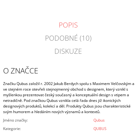
POPIS
PODOBNÉ (10)
DISKUZE
O ZNAČCE
Značku Qubus založil r. 2002 Jakub Berdych spolu s Maximem Velčovským a
ve stejném roce otevřeli stejnojmenný obchod s designem, který vznikl s
myšlenkou prezentovat český současný a konceptuální design s vtipem a
netradičně. Pod značkou Qubus vznikla celá řada dnes již ikonických
designových produktů, kolekcí a děl. Produkty Qubus jsou charakteristické
svým humorem a hledáním nových významů a kontextů.
Jméno značky
:
Qubus
Kategorie
:
QUBUS