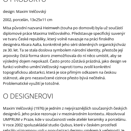
J
E
design: Maxim Velčovský
M
2002, porcelán, 13x25x11 cm
E
Mísa původní nazvaná Heimweh (touha po domově) byla už součástí
diplomové práce Maxima Velčovského. Představuje specifický suvenýr
ve tvaru České republiky, který volně navazuje na práci finského
designéra Alvara Aalta, konkrétně jeho sérii skleněných organickýchváz
ze 30. let. Ta se stala doslova symbolem národní identity, přestože její
arpovsky čistá forma skoro znemožňovala do ní něco umístit, aby se
výsledný dojem nepokazil. Často proto zůstává prázdná, jako design ve
funkci volného umění.Velčovský naproti tomu zvolil konkrétní
topografickou abstarkci, která je sice přímým odkazem na českou
státnost, ale pro nezasvčcené cizince přesto bývá nečitelná.
Problematické využití je totožné.
O DESIGNEROVI
Maxim Velčovský (1976) je jedním z nejvýraznějších současných českých
designérů. Jeho práce rezonuje i v mezinárodním kontextu. Absolvoval
UMPRUM v Praze, kde v současnosti vede ateliér keramiky a porcelánu.
V roce 2002 spoluzakládal studio Qubus, které v českém prostředí
sehrálo významnou roli v popularizaci designu směrem k veřejnosti. Je