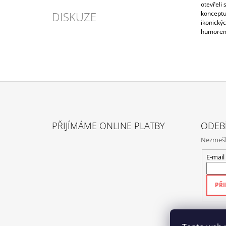
otevřeli
DISKUZE
konceptu
ikonický
humorem 
Z
Á
PŘIJÍMÁME ONLINE PLATBY
ODEB
P
Nezmeške
A
T
E-mail
Í
PŘI