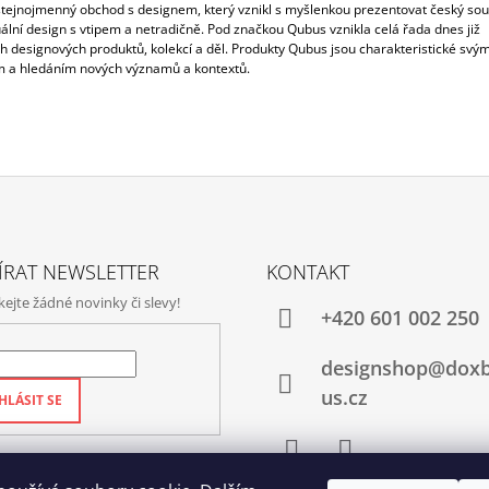
 stejnojmenný obchod s designem, který vznikl s myšlenkou prezentovat český so
ální design s vtipem a netradičně. Pod značkou Qubus vznikla celá řada dnes již
ch designových produktů, kolekcí a děl. Produkty Qubus jsou charakteristické svý
a hledáním nových významů a kontextů.
ÍRAT NEWSLETTER
KONTAKT
jte žádné novinky či slevy!
+420‭ 601 002 250
designshop@dox
us.cz
HLÁSIT SE
Facebook
Instagram