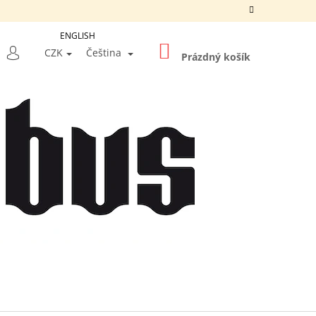
ENGLISH
NÁKUPNÍ
LEDAT
CZK
Čeština
KOŠÍK
Prázdný košík
PŘIHLÁŠENÍ