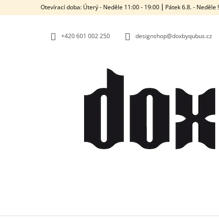
K
Přejít
Otevírací doba: Úterý - Neděle 11:00 - 19:00 ⎮ Pátek 6.8. - Neděl
na
O
ZPĚT
ZPĚT
obsah
DO
DO
Š
OBCHODU
OBCHODU
+420‭ 601 002 250
designshop@doxbyqubus.cz
Í
K