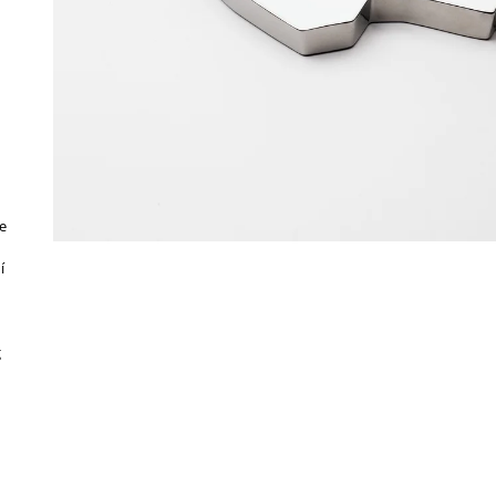
e
í
g