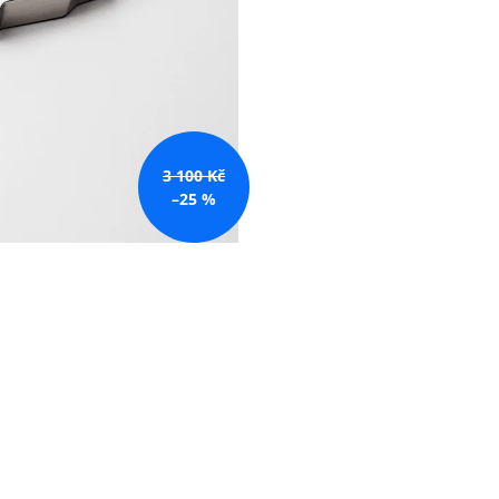
3 100 Kč
–25 %