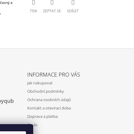
učasný a
TISK
ZEPTAT SE
SDÍLET
m
INFORMACE PRO VÁS
Jak nakupovat
Obchodní podmínky
Ochrana osobních údajů
byqub
Kontakt a otevírací doba
Doprava a platba
O nás