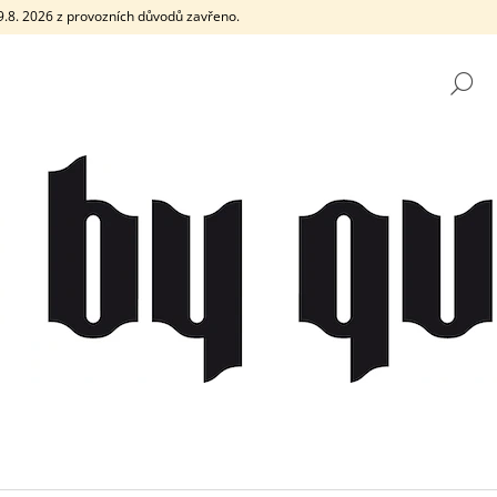
e 9.8. 2026 z provozních důvodů zavřeno.
H
CO POTŘEBUJETE NAJÍT?
HLEDAT
DOPORUČUJEME