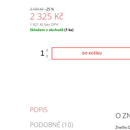
3 100 Kč
–25 %
2 325 Kč
1 921 Kč bez DPH
Měrná
Skladem v obchodě
(1 ks)
cena:
DO KOŠÍKU
POPIS
O Z
PODOBNÉ (10)
Značku Q