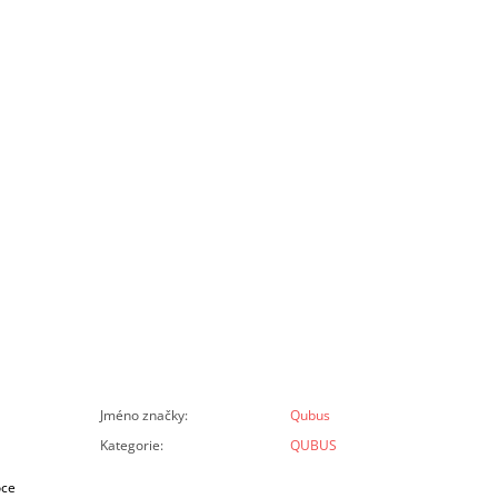
Jméno značky
:
Qubus
Kategorie
:
QUBUS
oce