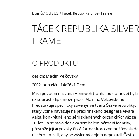
Domů
/
QUBUS
/
Tácek Republika Silver Frame
TÁCEK REPUBLIKA SILVE
FRAME
O PRODUKTU
design: Maxim Velčovský
2002, porcelán, 14x26x1,7 cm
Mísa původní nazvaná Heimweh (touha po domově) byla
už součástí diplomové práce Maxima Velčovského.
Představuje specifický suvenýr ve tvaru České republiky,
který volně navazuje na práci finského designéra Alvara
Aalta, konkrétně jeho sérii skleněných organickýchváz ze
30. let. Ta se stala doslova symbolem národní identity,
přestože její arpovsky čistá forma skoro znemožňovala do
ní něco umístit, aby se výsledný dojem nepokazil. Často