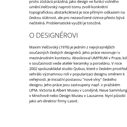
proto zůstává prázdná, jako design ve funkci volného
umění.Velčovský naproti tomu zvolil konkrétní
topografickou abstarkcikterá je sice přímým odkazem na
českou státnost, ale pro nezasvčcené cizince přesto bývá
nečitelná. Problematické využití je totožné.
O DESIGNÉROVI
Maxim Velčovský (1976) je jedním z nejvýraznějších
současných českých designérů. Jeho práce rezonuje i v
mezinárodním kontextu. Absolvoval UMPRUM v Praze, kd
v současnosti vede ateliér keramiky a porcelánu. V roce
2002 spoluzakládal studio Qubus, které v českém prostřed
sehrálo významnou roli v popularizaci designu směrem k
veřejnosti. Je iniciační postavou "nové vlny" českého
designu. Jeho práce jsou zastoupeny např. v pražském
UPM, Victoria & Albert Museu v Londýně, Neue Sammlun
v Mnichově nebo Design Museu v Lausanne. Nyní působí
jako art-direktor firmy Lasvit.