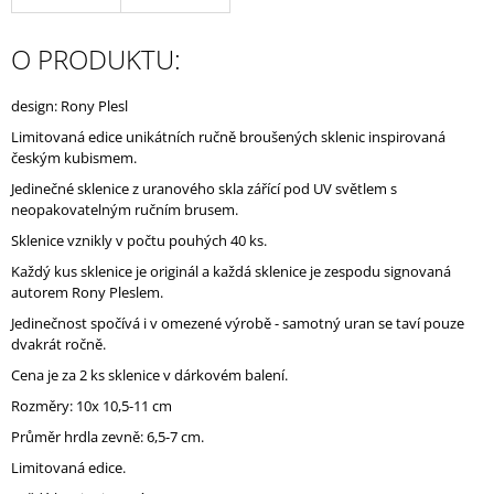
J
E
O PRODUKTU:
M
E
design: Rony Plesl
Limitovaná edice unikátních ručně broušených sklenic inspirovaná
českým kubismem.
Jedinečné sklenice z uranového skla zářící pod UV světlem s
neopakovatelným ručním brusem.
Sklenice vznikly v počtu pouhých 40 ks.
Každý kus sklenice je originál a každá sklenice je zespodu signovaná
autorem Rony Pleslem.
Jedinečnost spočívá i v omezené výrobě - samotný uran se taví pouze
dvakrát ročně.
Cena je za 2 ks sklenice v dárkovém balení.
Rozměry: 10x 10,5-11 cm
Průměr hrdla zevně: 6,5-7 cm.
Limitovaná edice.