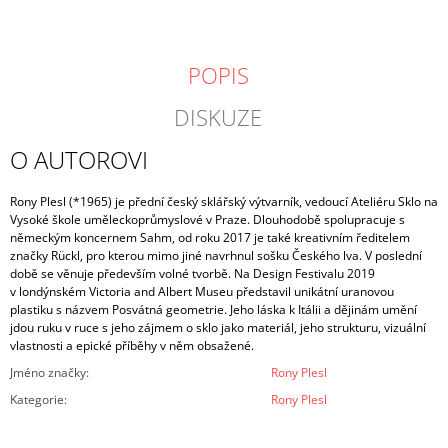
POPIS
DISKUZE
O AUTOROVI
Rony Plesl
(*1965) je přední český sklářský výtvarník, vedoucí Ateliéru Sklo na
Vysoké škole uměleckoprůmyslové v Praze. Dlouhodobě spolupracuje s
německým koncernem Sahm, od roku 2017 je také kreativním ředitelem
značky R
ü
ckl, pro kterou mimo jiné navrhnul sošku Českého lva. V poslední
době se věnuje především volné tvorbě. Na Design Festivalu 2019
v londýnském Victoria and Albert Museu představil unikátní uranovou
plastiku s názvem Posvátná geometrie. Jeho láska k Itálii a dějinám umění
jdou ruku v ruce s jeho zájmem o sklo jako materiál, jeho strukturu, vizuální
vlastnosti a epické příběhy v něm obsažené.
Jméno značky
:
Rony Plesl
Kategorie
:
Rony Plesl