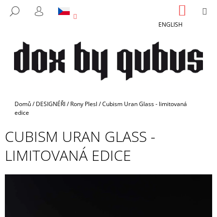
K
Přejít
NÁKUP
M
HLEDAT
na
KOŠÍK
O
PŘIHLÁŠENÍ
ZPĚT
ZPĚT
obsah
ENGLISH
Š
Í
C
K
O
P
O
T
Domů
/
DESIGNÉŘI
/
Rony Plesl
/
Cubism Uran Glass - limitovaná
Ř
edice
E
CUBISM URAN GLASS -
B
LIMITOVANÁ EDICE
U
J
E
T
E
N