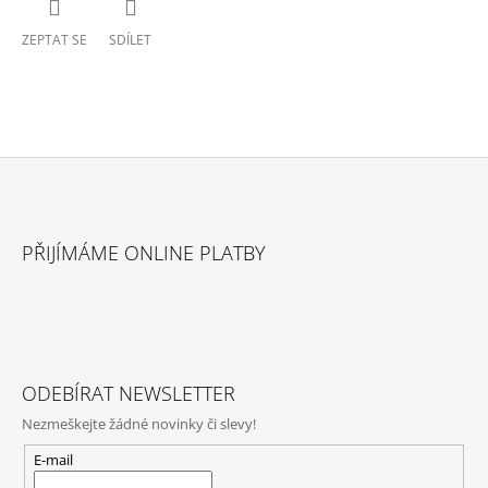
ZEPTAT SE
SDÍLET
Z
Á
PŘIJÍMÁME ONLINE PLATBY
P
A
T
Í
ODEBÍRAT NEWSLETTER
Nezmeškejte žádné novinky či slevy!
E-mail