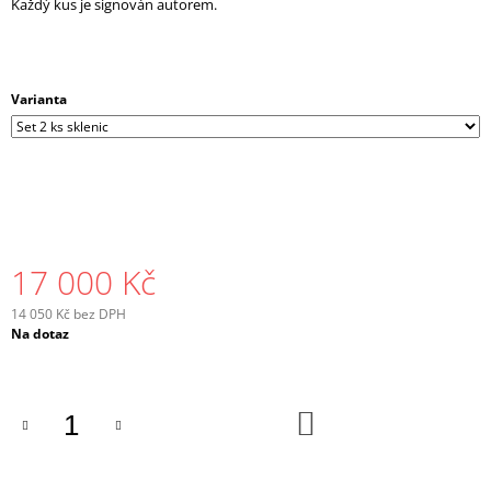
Každý kus je signován autorem.
Varianta
17 000 Kč
14 050 Kč bez DPH
Měrná
Na dotaz
cena:
DO
KOŠÍKU