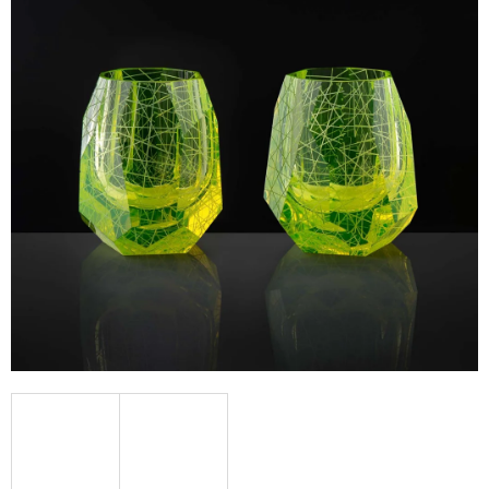
A
J
Í
T
?
HLEDAT
D
O
P
O
R
U
Č
U