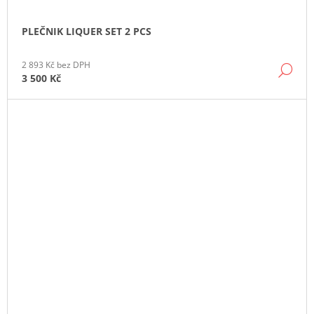
PLEČNIK LIQUER SET 2 PCS
2 893 Kč bez DPH
DE
3 500 Kč