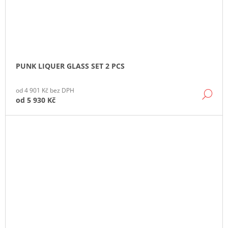
PUNK LIQUER GLASS SET 2 PCS
od 4 901 Kč bez DPH
DE
od
5 930 Kč