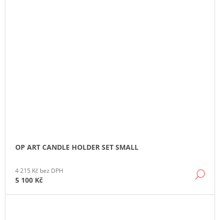
OP ART CANDLE HOLDER SET SMALL
4 215 Kč bez DPH
DE
5 100 Kč