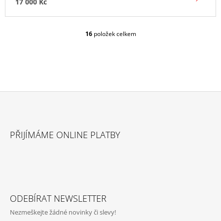
17 000 Kč
16
položek celkem
O
V
L
Á
D
A
C
Í
P
Z
R
Á
V
PŘIJÍMÁME ONLINE PLATBY
P
K
Y
A
V
T
Ý
P
Í
I
S
ODEBÍRAT NEWSLETTER
U
Nezmeškejte žádné novinky či slevy!