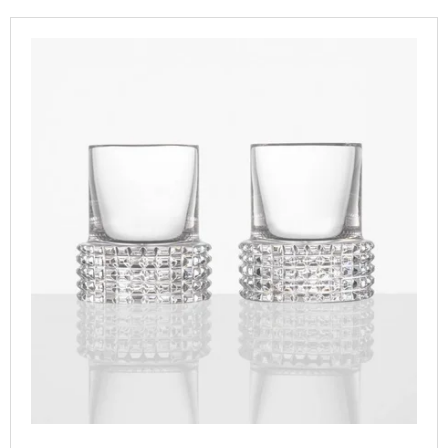
P
A
V
R
J
Ý
O
Í
P
D
T
I
U
?
S
K
P
T
R
Ů
O
D
HLEDAT
U
K
T
D
O
Ů
P
O
R
U
Č
U