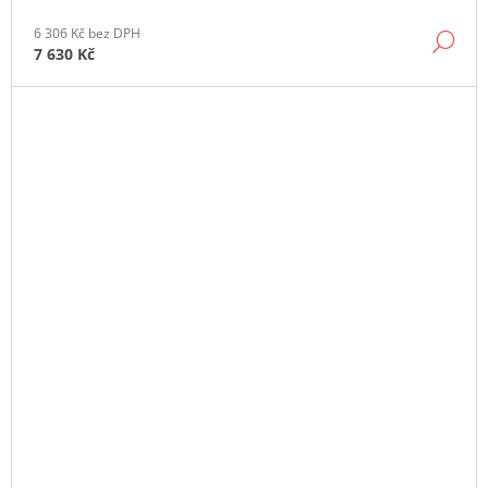
6 306 Kč bez DPH
DE
7 630 Kč