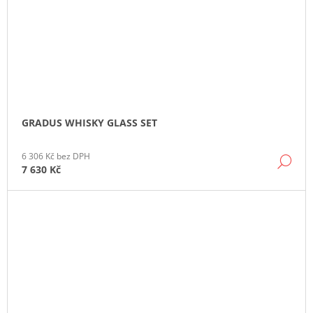
GRADUS WHISKY GLASS SET
6 306 Kč bez DPH
DE
7 630 Kč