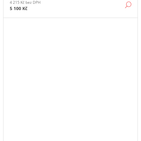
4 215 Kč bez DPH
DE
5 100 Kč