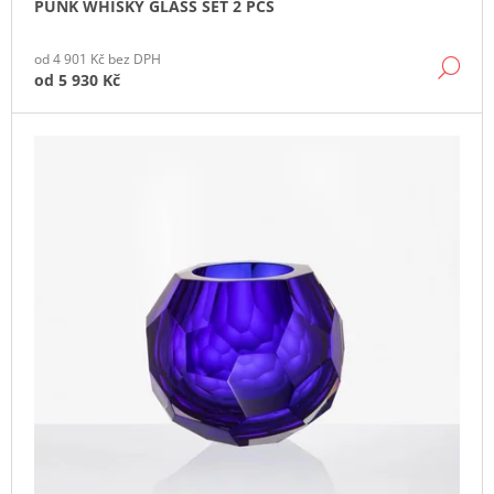
PUNK WHISKY GLASS SET 2 PCS
J
E
M
od 4 901 Kč bez DPH
DE
E
od
5 930 Kč