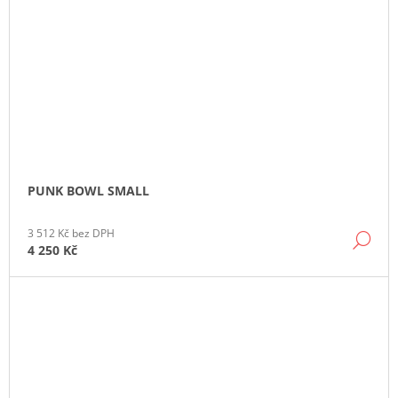
PUNK BOWL SMALL
3 512 Kč bez DPH
DE
4 250 Kč