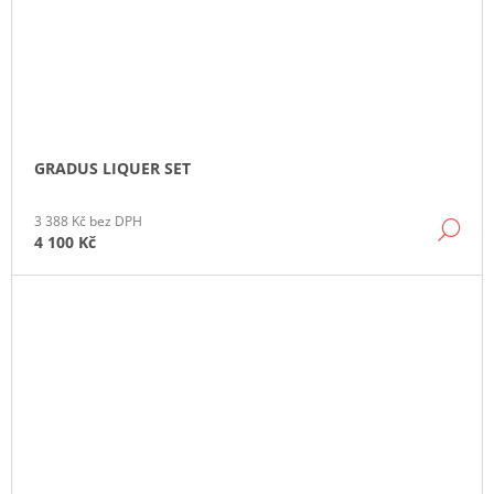
GRADUS LIQUER SET
3 388 Kč bez DPH
DE
4 100 Kč