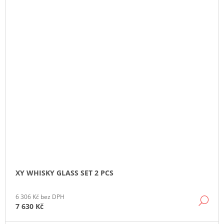
XY WHISKY GLASS SET 2 PCS
6 306 Kč bez DPH
DE
7 630 Kč