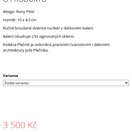
J
E
design: Rony Plesl
M
rozměr: 10 x 4,5 cm
E
Ručně broušené sklenice na likér v dárkovém balení.
Balení obsahuje 2 ks signovaných sklenic.
Kolekce Plečnik je ovlivněná precizním tvaroslovím i dekorem
architektury Jože Plečnika.
Varianta
3 500 Kč