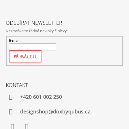
T
Í
ODEBÍRAT NEWSLETTER
Nezmeškejte žádné novinky či slevy!
E-mail
PŘIHLÁSIT SE
KONTAKT
+420‭ 601 002 250
designshop@doxbyqubus.cz