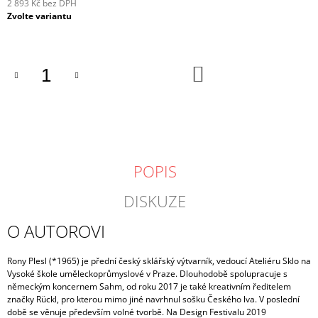
2 893 Kč bez DPH
Měrná
Zvolte variantu
cena:
DO
KOŠÍKU
POPIS
DISKUZE
O AUTOROVI
Rony Plesl
(*1965) je přední český sklářský výtvarník, vedoucí Ateliéru Sklo na
Vysoké škole uměleckoprůmyslové v Praze. Dlouhodobě spolupracuje s
německým koncernem Sahm, od roku 2017 je také kreativním ředitelem
značky R
ü
ckl, pro kterou mimo jiné navrhnul sošku Českého lva. V poslední
době se věnuje především volné tvorbě. Na Design Festivalu 2019