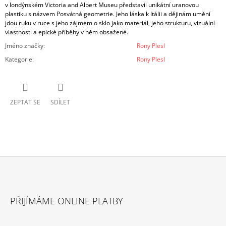
v londýnském Victoria and Albert Museu představil unikátní uranovou
plastiku s názvem Posvátná geometrie. Jeho láska k Itálii a dějinám umění
jdou ruku v ruce s jeho zájmem o sklo jako materiál, jeho strukturu, vizuální
vlastnosti a epické příběhy v něm obsažené.
Jméno značky
:
Rony Plesl
Kategorie
:
Rony Plesl
ZEPTAT SE
SDÍLET
Z
Á
PŘIJÍMÁME ONLINE PLATBY
P
A