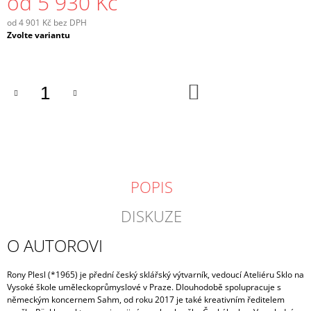
od
5 930 Kč
od
4 901 Kč
bez DPH
Měrná
Zvolte variantu
cena:
DO
KOŠÍKU
POPIS
DISKUZE
O AUTOROVI
Rony Plesl
(*1965) je přední český sklářský výtvarník, vedoucí Ateliéru Sklo na
Vysoké škole uměleckoprůmyslové v Praze. Dlouhodobě spolupracuje s
německým koncernem Sahm, od roku 2017 je také kreativním ředitelem