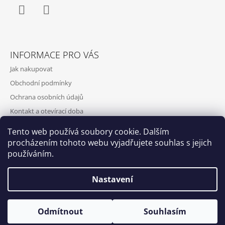
Facebook
Instagram
INFORMACE PRO VÁS
Jak nakupovat
Obchodní podmínky
Ochrana osobních údajů
Kontakt a otevírací doba
Doprava a platba
Tento web používá soubory cookie. Dalším
O nás
procházením tohoto webu vyjadřujete souhlas s jejich
používáním.
Nastavení
Qubus
DoxByQubus
© 2026 DOX BY QUBUS. Všechna práva
Vytvořil Shoptet
Otevírací doba: Úterý - Neděle 11:00 - 19:00 ⎮ Pátek 6.8. - Neděle
Odmítnout
Souhlasím
vyhrazena.
9.8. 2026 z provozních důvodů zavřeno.