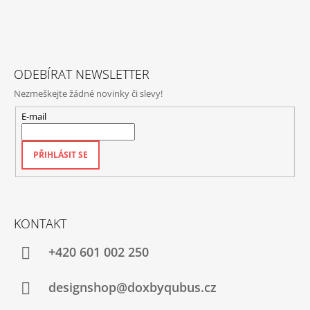
A
T
Í
ODEBÍRAT NEWSLETTER
Nezmeškejte žádné novinky či slevy!
E-mail
PŘIHLÁSIT SE
KONTAKT
+420‭ 601 002 250
designshop@doxbyqubus.cz