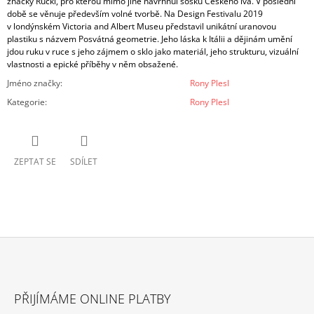
značky R
ü
ckl, pro kterou mimo jiné navrhnul sošku Českého lva. V poslední
době se věnuje především volné tvorbě. Na Design Festivalu 2019
v londýnském Victoria and Albert Museu představil unikátní uranovou
plastiku s názvem Posvátná geometrie. Jeho láska k Itálii a dějinám umění
jdou ruku v ruce s jeho zájmem o sklo jako materiál, jeho strukturu, vizuální
vlastnosti a epické příběhy v něm obsažené.
Jméno značky
:
Rony Plesl
Kategorie
:
Rony Plesl
ZEPTAT SE
SDÍLET
Z
Á
PŘIJÍMÁME ONLINE PLATBY
P