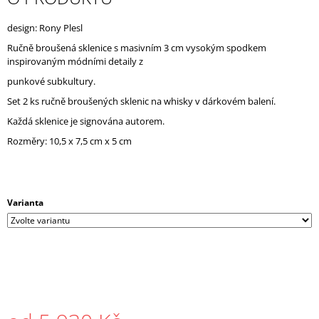
J
E
design: Rony Plesl
M
Ručně broušená sklenice s masivním 3 cm vysokým spodkem
E
inspirovaným módními detaily z
punkové subkultury.
Set 2 ks ručně broušených sklenic na whisky v dárkovém balení.
Každá sklenice je signována autorem.
Rozměry: 10,5 x 7,5 cm x 5 cm
Varianta