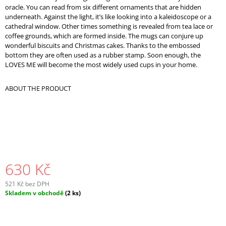
oracle. You can read from six different ornaments that are hidden
underneath. Against the light, it’s like looking into a kaleidoscope or a
cathedral window. Other times something is revealed from tea lace or
coffee grounds, which are formed inside. The mugs can conjure up
wonderful biscuits and Christmas cakes. Thanks to the embossed
bottom they are often used as a rubber stamp. Soon enough, the
LOVES ME will become the most widely used cups in your home.
ABOUT THE PRODUCT
630 Kč
521 Kč bez DPH
Měrná
Skladem v obchodě
(2 ks)
cena: