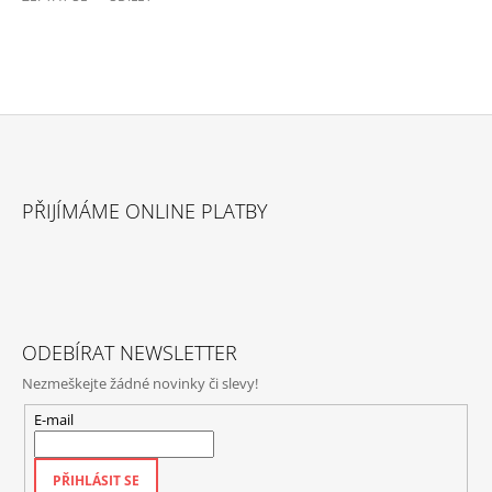
Z
Á
PŘIJÍMÁME ONLINE PLATBY
P
A
T
Í
ODEBÍRAT NEWSLETTER
Nezmeškejte žádné novinky či slevy!
E-mail
PŘIHLÁSIT SE