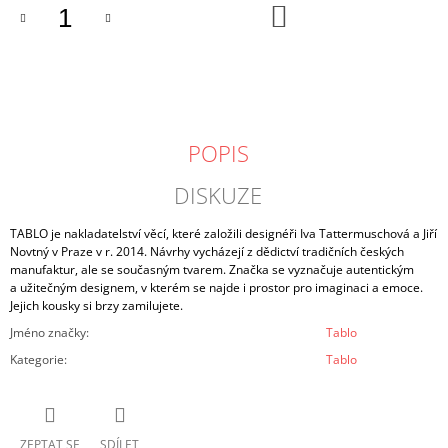
DO
KOŠÍKU
POPIS
DISKUZE
TABLO je nakladatelství věcí, které založili designéři Iva Tattermuschová a Jiří
Novtný v Praze v r. 2014. Návrhy vycházejí z dědictví tradičních českých
manufaktur, ale se současným tvarem. Značka se vyznačuje autentickým
a užitečným designem, v kterém se najde i prostor pro imaginaci a emoce.
Jejich kousky si brzy zamilujete.
Jméno značky
:
Tablo
Kategorie
:
Tablo
ZEPTAT SE
SDÍLET