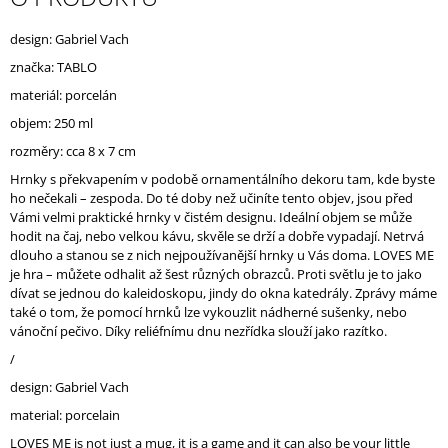
J
E
design: Gabriel Vach
M
značka: TABLO
E
materiál: porcelán
objem: 250 ml
rozměry: cca 8 x 7 cm
Hrnky s překvapením v podobě ornamentálního dekoru tam, kde byste
ho nečekali – zespoda. Do té doby než učiníte tento objev, jsou před
Vámi velmi praktické hrnky v čistém designu. Ideální objem se může
hodit na čaj, nebo velkou kávu, skvěle se drží a dobře vypadají. Netrvá
dlouho a stanou se z nich nejpoužívanější hrnky u Vás doma.
LOVES
ME
je hra – můžete odhalit až šest různých obrazců. Proti světlu je to jako
dívat se jednou do kaleidoskopu, jindy do okna katedrály. Zprávy máme
také o tom, že pomocí hrnků lze vykouzlit nádherné sušenky, nebo
vánoční pečivo. Díky reliéfnímu dnu nezřídka slouží jako razítko.
/
design: Gabriel Vach
material: porcelain
LOVES ME is not just a mug, it is a game and it can also be your little