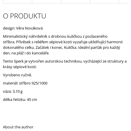
J
E
O PRODUKTU
M
E
design: Věra Nováková
Minimalistický náhrdelník s drobnou kuličkou z pozlaceného
stříbra.
Přívěsek s reliéfem sépiové kosti vyzařuje uklidňující harmonii
dokonalého celku. Začátek i konec. Kulička. Ideální parťák pro každý
den, na pláž i do kanceláře.
Tento šperk je vytvořen
autorskou technikou
,
vycházející­ ze struktury a
krásy sépiové kosti.
Vyrobeno ručně.
materiál: stříbro 925/1000
váza: 3,10 g
délka řetízku: 45 cm
About the author