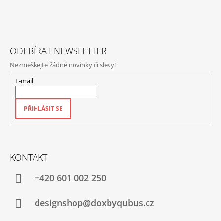
A
T
Í
ODEBÍRAT NEWSLETTER
Nezmeškejte žádné novinky či slevy!
E-mail
PŘIHLÁSIT SE
KONTAKT
+420‭ 601 002 250
designshop@doxbyqubus.cz