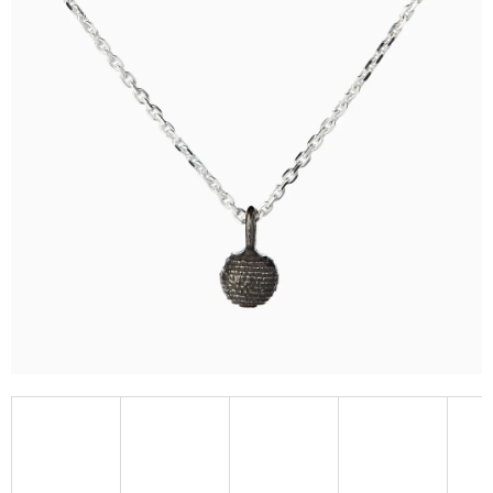
A
J
Í
T
?
HLEDAT
D
O
P
O
R
U
Č
U