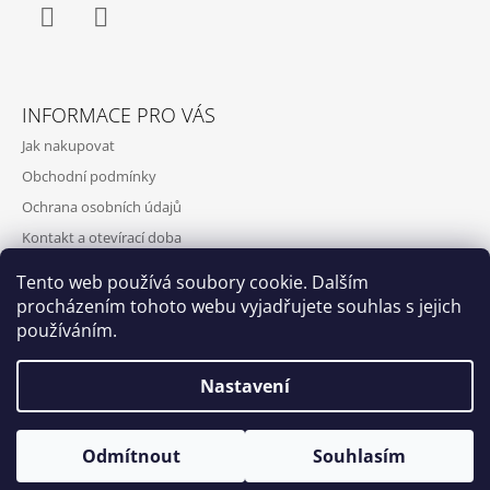
Facebook
Instagram
INFORMACE PRO VÁS
Jak nakupovat
Obchodní podmínky
Ochrana osobních údajů
Kontakt a otevírací doba
Doprava a platba
Tento web používá soubory cookie. Dalším
O nás
procházením tohoto webu vyjadřujete souhlas s jejich
používáním.
Nastavení
Qubus
DoxByQubus
© 2026 DOX BY QUBUS. Všechna práva
Vytvořil Shoptet
Otevírací doba: Úterý - Neděle 11:00 - 19:00 ⎮ Pátek 6.8. - Neděle
Odmítnout
Souhlasím
vyhrazena.
9.8. 2026 z provozních důvodů zavřeno.