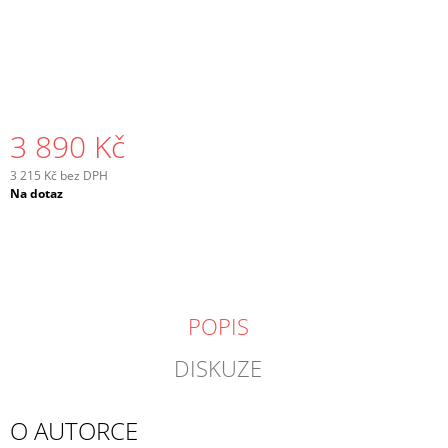
3 890 Kč
3 215 Kč bez DPH
Měrná
Na dotaz
cena:
POPIS
DISKUZE
O AUTORCE