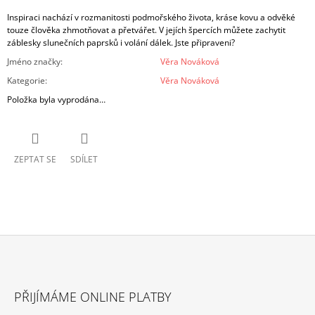
Inspiraci nachází v rozmanitosti podmořského života, kráse kovu a odvěké
touze člověka zhmotňovat a přetvářet. V jejích špercích můžete zachytit
záblesky slunečních paprsků i volání dálek. Jste připraveni?
Jméno značky
:
Věra Nováková
Kategorie
:
Věra Nováková
Položka byla vyprodána…
ZEPTAT SE
SDÍLET
Z
Á
PŘIJÍMÁME ONLINE PLATBY
P