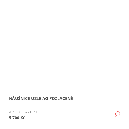
NÁUŠNICE UZLE AG POZLACENÉ
4 711 Kč bez DPH
DE
5 700 Kč