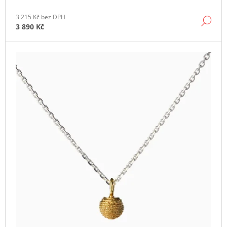
J
E
3 215 Kč bez DPH
DE
3 890 Kč
M
E