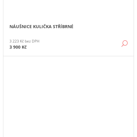
NÁUŠNICE KULIČKA STŘÍBRNÉ
3 223 Kč bez DPH
DE
3 900 Kč