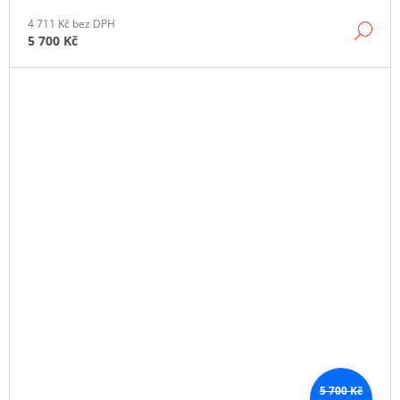
4 711 Kč bez DPH
DE
5 700 Kč
5 700 Kč