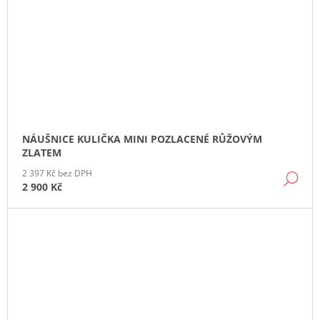
NÁUŠNICE KULIČKA MINI POZLACENÉ RŮŽOVÝM
ZLATEM
2 397 Kč bez DPH
DE
2 900 Kč