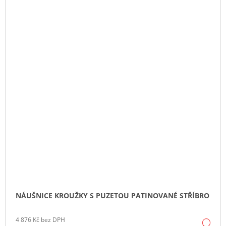
NÁUŠNICE KROUŽKY S PUZETOU PATINOVANÉ STŘÍBRO
4 876 Kč bez DPH
DE