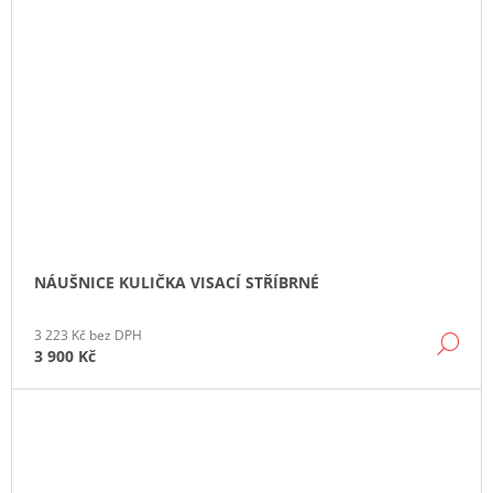
NÁUŠNICE KULIČKA VISACÍ STŘÍBRNÉ
3 223 Kč bez DPH
DE
3 900 Kč