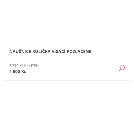
NÁUŠNICE KULIČKA VISACÍ POZLACENÉ
3 719 Kč bez DPH
DE
4 500 Kč