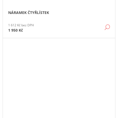
NÁRAMEK ČTYŘLÍSTEK
1 612 Kč bez DPH
DE
1 950 Kč