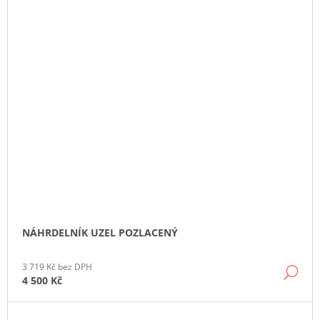
NÁHRDELNÍK UZEL POZLACENÝ
3 719 Kč bez DPH
DE
4 500 Kč