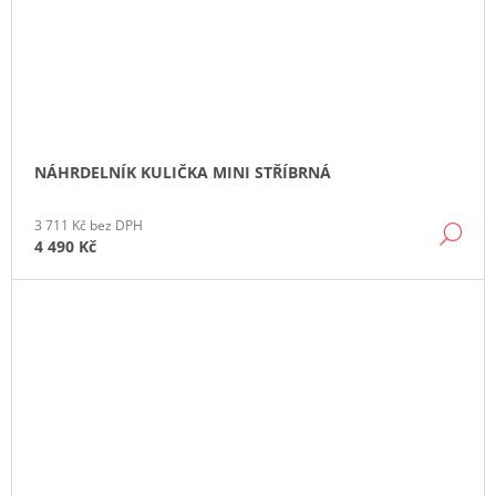
NÁHRDELNÍK KULIČKA MINI STŘÍBRNÁ
3 711 Kč bez DPH
DE
4 490 Kč