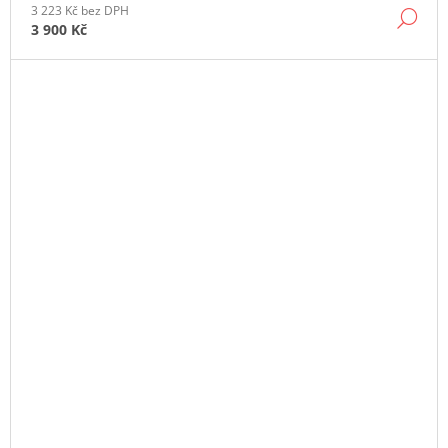
3 223 Kč bez DPH
DE
3 900 Kč