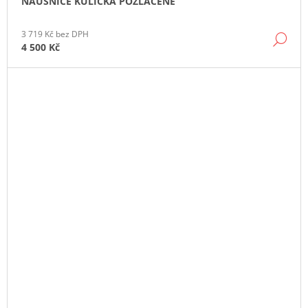
NÁUŠNICE KULIČKA POZLACENÉ
3 719 Kč bez DPH
DE
4 500 Kč