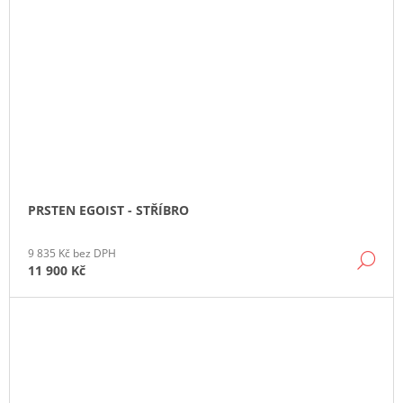
PRSTEN EGOIST - STŘÍBRO
9 835 Kč bez DPH
DE
11 900 Kč