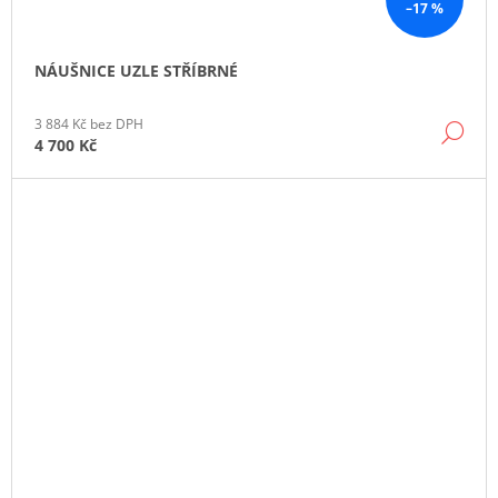
–17 %
NÁUŠNICE UZLE STŘÍBRNÉ
3 884 Kč bez DPH
DE
4 700 Kč