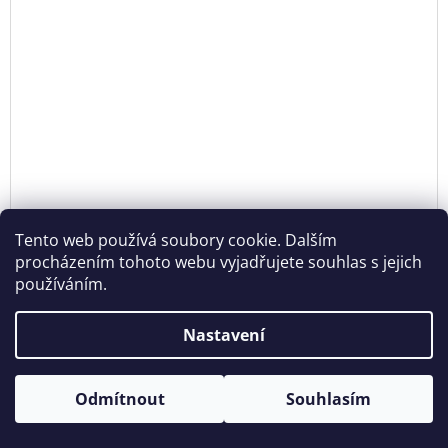
Tento web používá soubory cookie. Dalším
procházením tohoto webu vyjadřujete souhlas s jejich
používáním.
PRSTEN KROUŽEK - PATINOVANÉ STŘÍBRO
Nastavení
6 529 Kč bez DPH
DE
7 900 Kč
Otevírací doba: Úterý - Neděle 11:00 - 19:00 ⎮ Pátek 6.8. - Neděle
Odmítnout
Souhlasím
9.8. 2026 z provozních důvodů zavřeno.