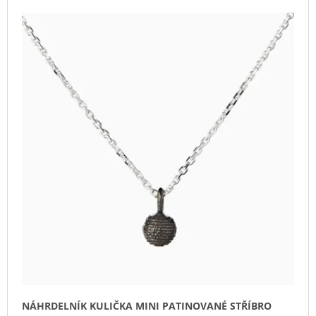
V
Z
A
Ý
E
J
P
N
Í
I
Í
T
S
P
?
P
R
R
O
O
D
D
U
HLEDAT
U
K
K
T
T
Ů
D
Ů
O
P
O
R
U
Č
NÁHRDELNÍK KULIČKA MINI PATINOVANÉ STŘÍBRO
U