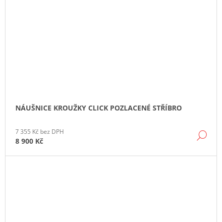
NÁUŠNICE KROUŽKY CLICK POZLACENÉ STŘÍBRO
7 355 Kč bez DPH
DE
8 900 Kč