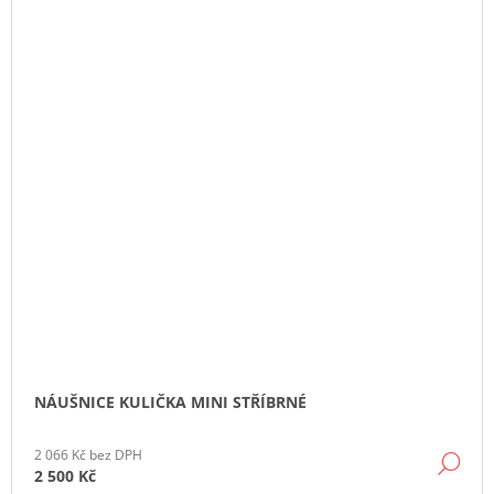
NÁUŠNICE KULIČKA MINI STŘÍBRNÉ
2 066 Kč bez DPH
DE
2 500 Kč