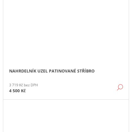
NAHRDELNÍK UZEL PATINOVANÉ STŘÍBRO
3 719 Kč bez DPH
DE
4 500 Kč