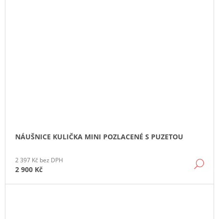
NÁUŠNICE KULIČKA MINI POZLACENÉ S PUZETOU
2 397 Kč bez DPH
DE
2 900 Kč