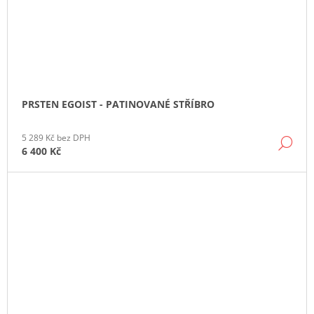
PRSTEN EGOIST - PATINOVANÉ STŘÍBRO
5 289 Kč bez DPH
DE
6 400 Kč