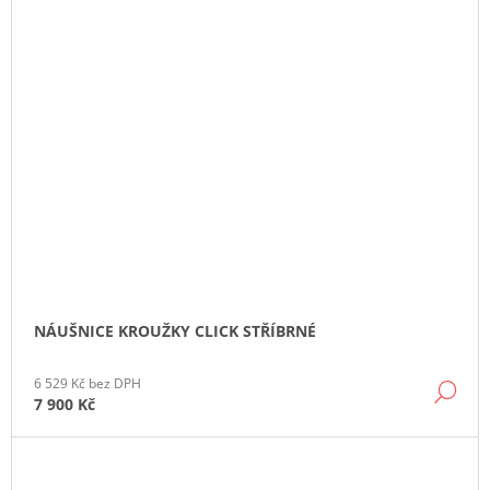
NÁUŠNICE KROUŽKY CLICK STŘÍBRNÉ
6 529 Kč bez DPH
DE
7 900 Kč