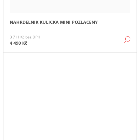
NÁHRDELNÍK KULIČKA MINI POZLACENÝ
3 711 Kč bez DPH
DE
4 490 Kč