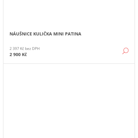
NÁUŠNICE KULIČKA MINI PATINA
2 397 Kč bez DPH
DE
2 900 Kč