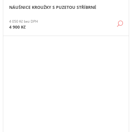
NÁUŠNICE KROUŽKY S PUZETOU STŘÍBRNÉ
4 050 Kč bez DPH
DE
4 900 Kč