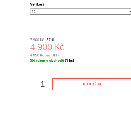
Velikost
7 900 Kč
–37 %
4 900 Kč
4 050 Kč bez DPH
Měrná
Skladem v obchodě
(1 ks)
cena:
DO KOŠÍKU