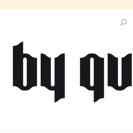
H
CO POTŘEBUJETE NAJÍT?
HLEDAT
DOPORUČUJEME