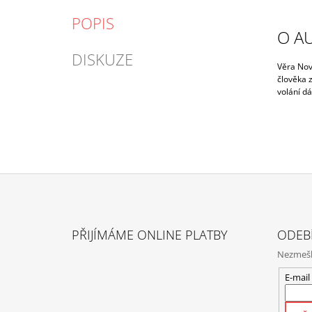
POPIS
O A
DISKUZE
Věra Nov
člověka z
volání dá
Z
Á
PŘIJÍMÁME ONLINE PLATBY
ODEB
P
Nezmeške
A
T
E-mail
Í