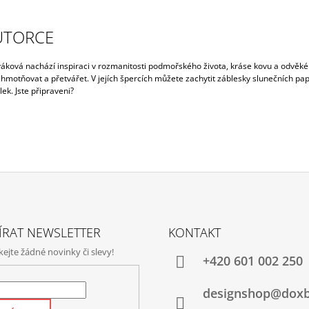
UTORCE
áková nachází inspiraci v rozmanitosti podmořského života, kráse kovu a odvěké
hmotňovat a přetvářet. V jejích špercích můžete zachytit záblesky slunečních pap
lek. Jste připraveni?
ÍRAT NEWSLETTER
KONTAKT
jte žádné novinky či slevy!
+420‭ 601 002 250
designshop@dox