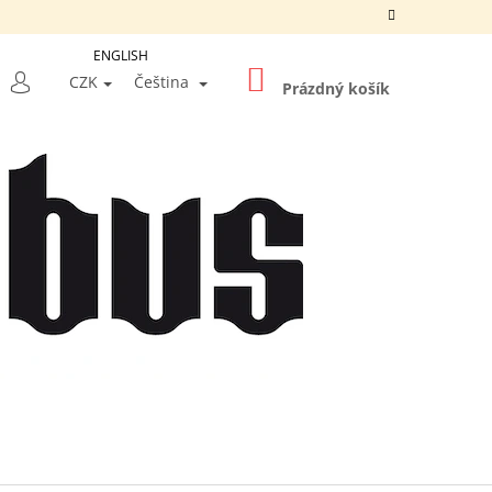
ENGLISH
NÁKUPNÍ
LEDAT
CZK
Čeština
KOŠÍK
Prázdný košík
PŘIHLÁŠENÍ