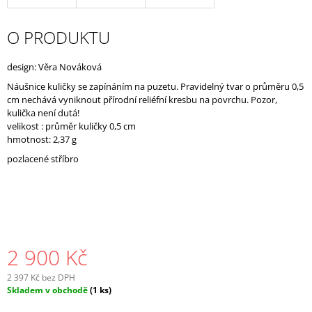
J
E
O PRODUKTU
M
E
design: Věra Nováková
Náušnice kuličky se zapínáním na puzetu. Pravidelný tvar o průměru 0,5
cm nechává vyniknout přírodní reliéfní kresbu na povrchu. Pozor,
kulička není dutá!
velikost : průměr kuličky 0,5 cm
hmotnost: 2,37 g
pozlacené stříbro
2 900 Kč
2 397 Kč bez DPH
Měrná
Skladem v obchodě
(1 ks)
cena: