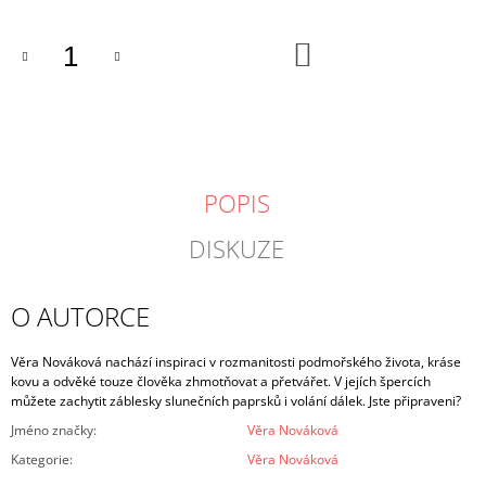
DO
KOŠÍKU
POPIS
DISKUZE
O AUTORCE
Věra Nováková nachází inspiraci v rozmanitosti podmořského života, kráse
kovu a odvěké touze člověka zhmotňovat a přetvářet. V jejích špercích
můžete zachytit záblesky slunečních paprsků i volání dálek. Jste připraveni?
Jméno značky
:
Věra Nováková
Kategorie
:
Věra Nováková