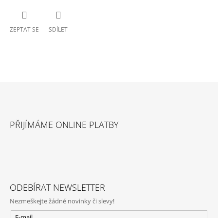
ZEPTAT SE
SDÍLET
Z
Á
PŘIJÍMÁME ONLINE PLATBY
P
A
T
Í
ODEBÍRAT NEWSLETTER
Nezmeškejte žádné novinky či slevy!
E-mail