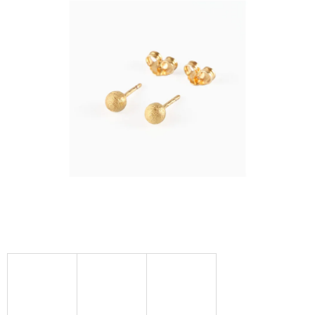
A
J
Í
T
?
HLEDAT
D
O
P
O
R
U
Č
U